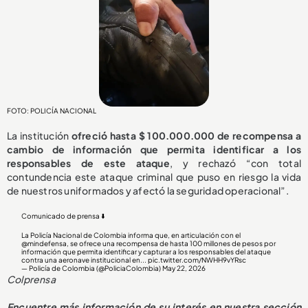
FOTO: POLICÍA NACIONAL
La institución
ofreció hasta $ 100.000.000 de recompensa a
cambio de información que permita identificar a los
responsables de este ataque
, y rechazó “con total
contundencia este ataque criminal que puso en riesgo la vida
de nuestros uniformados y afectó la seguridad operacional”.
Comunicado de prensa ⬇️
La Policía Nacional de Colombia informa que, en articulación con el
@mindefensa
, se ofrece una recompensa de hasta 100 millones de pesos por
información que permita identificar y capturar a los responsables del ataque
contra una aeronave institucional en...
pic.twitter.com/NWHH9vYRsc
— Policía de Colombia (@PoliciaColombia)
May 22, 2026
Colprensa
Encuentre más información de su interés en nuestra sección