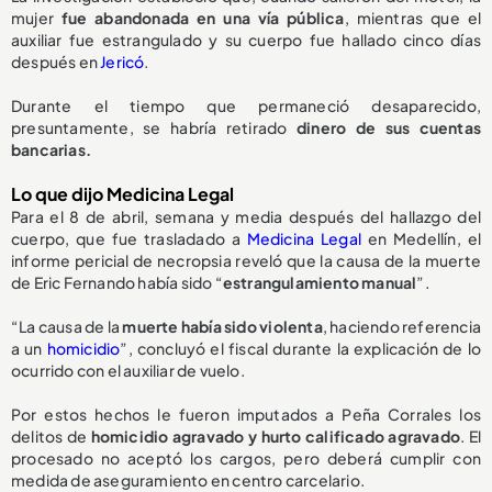
mujer
fue abandonada en una vía pública
, mientras que el
auxiliar fue estrangulado y su cuerpo fue hallado cinco días
después en
Jericó
.
Durante el tiempo que permaneció desaparecido,
presuntamente, se habría retirado
dinero de sus cuentas
bancarias.
Lo que dijo Medicina Legal
Para el 8 de abril, semana y media después del hallazgo del
cuerpo, que fue trasladado a
Medicina Legal
en Medellín, el
informe pericial de necropsia reveló que la causa de la muerte
de Eric Fernando había sido “
estrangulamiento manual
”.
“La causa de la
muerte había sido violenta
, haciendo referencia
a un
homicidio
”, concluyó el fiscal durante la explicación de lo
ocurrido con el auxiliar de vuelo.
Por estos hechos le fueron imputados a Peña Corrales los
delitos de
homicidio agravado y hurto calificado agravado
. El
procesado no aceptó los cargos, pero deberá cumplir con
medida de aseguramiento en centro carcelario.