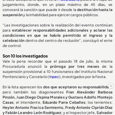
juzgamiento, donde, en un plazo máximo de 45 días, se
conocerá la sanción que puede ir desde la
destitución hasta la
suspensión
y la inhabilidad para ejercer cargos públicos.
“Las investigaciones sobre la realización del evento continúan
para
establecer responsabilidades adicionales y aclarar las
condiciones en que se habría permitido el ingreso y la
celebración
dentro del centro de reclusión”, concluyó el ente
de control.
Son 10 los investigados
Vale la pena recordar que el pasado 18 de julio, la misma
Procuraduría anunció la
prórroga por tres meses
de la
suspensión provisional a 10 funcionarios del Instituto Nacional
Penitenciario y Carcelario (
Inpec
), investigados por la fiesta.
x
En la lista aparecen los
dos que aceptaron su responsabilidad
,
pero también los dragoneantes
Fran Alexánder Barbosa
Pinzón, Juan Diego Ospina Morales y Gustavo Adolfo Montejo
Casas
; el intendente,
Eduardo Parra Ceballes
; los tenientes:
Heyler Antonio Fracica Sarmiento, Fredy Antonio Ciprián Díaz
y Fabián Leandro León Rodríguez
; y el inspector jefe,
Salvador