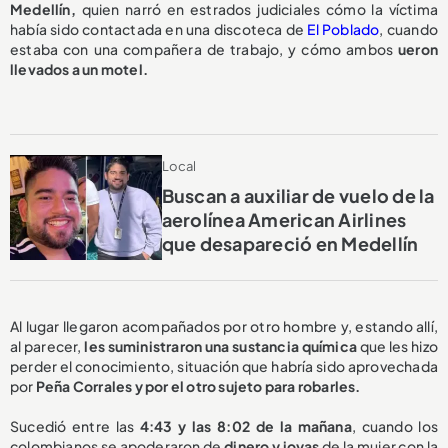
Medellín,
quien narró en estrados judiciales cómo la víctima
había sido contactada en una discoteca de
El Poblado
, cuando
estaba con una compañera de trabajo, y cómo ambos
ueron
llevados a un motel.
Local
Buscan a auxiliar de vuelo de la
aerolínea American Airlines
que desapareció en Medellín
Al lugar llegaron acompañados por otro hombre y, estando allí,
al parecer,
les suministraron una sustancia química
que les hizo
perder el conocimiento, situación que habría sido aprovechada
por
Peña Corrales y por el otro sujeto para robarles.
Sucedió entre las
4:43 y las 8:02 de la mañana
, cuando los
colombianos se apoderaron de
dinero y joyas
de la mujer con la