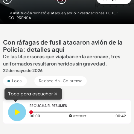
1
2
La institución rechazó el ataque y abrió investigaciones. FOTO:
COLPRENSA
Con ráfagas de fusil atacaron avión de la
Policía: detalles aquí
De las 14 personas que viajaban en la aeronave, tres
uniformados resultaron heridos sin gravedad.
22 de mayo de 2026
Local
Redacción - Colprensa
×
Toca para escuchar
ESCUCHA EL RESUMEN
Tiempo transcurrido: 0 segundos
Dura
00:00
00:42