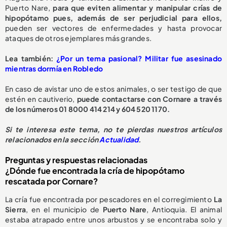
Puerto Nare,
para que eviten alimentar y manipular crías de
hipopótamo pues, además de ser perjudicial para ellos,
pueden ser vectores de enfermedades y hasta provocar
ataques de otros ejemplares más grandes.
L
ea también:
¿Por un tema pasional? Militar fue asesinado
mientras dormía en Robledo
En caso de avistar uno de estos animales, o ser testigo de que
estén en cautiverio,
puede contactarse con Cornare a través
de los números 01 8000 414 214 y 604 520 1170.
S
i te interesa este tema, no te pierdas nuestros artículos
relacionados en la sección
Actualidad
.
Preguntas y respuestas relacionadas
¿Dónde fue encontrada la cría de hipopótamo
rescatada por Cornare?
La cría fue encontrada por pescadores en el corregimiento
La
Sierra
, en el municipio de
Puerto Nare
, Antioquia. El animal
estaba atrapado entre unos arbustos y se encontraba solo y