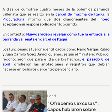
A días de cumplirse cuatro meses de la polémica parranda
vallenata que se realizó en la
cárcel de máxima de Itagüí,
la
Procuraduría
informó que
dos dragoneantes del
Inpec
aceptaron su responsabilidad
en lo ocurrido.
En contexto:
Nuevos videos revelan cómo fue la entrada a la
parranda vallenata en cárcel de Itagüí
Los funcionarios fueron identificados como
Nairo Vargas Rubio
y Juan Camilo Góez David
, quienes, según el Ministerio Público,
reconocieron que para el día de los hechos,
el pasado 8 de
abril
,
omitieron las anotaciones y registros
que debían
hacerse en los libros del centro penitenciario.
Local
“Ofrecemos excusas”:
capos hablaron sobre