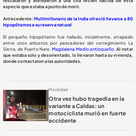
rescataron y atendieron a una cría recién nacida de esta
especie que estaba a punto de morir.
A
ntecedente:
Multimillonario de la India ofreció llevarse a 80
hipopótamos a su reserva natural
El pequeño hipopótamo fue hallado, inicialmente, atrapado
entre unos arbustos por pescadores del corregimiento La
Sierra, de Puerto Nare,
Magdalena Medio antioqueño
.
Al notar
que estaba solo y desorientado, lo llevaron hasta su vivienda,
donde contactaron a las autoridades.
Movilidad
Otra vez hubo tragedia en la
variante a Caldas: un
motociclista murió en fuerte
accidente