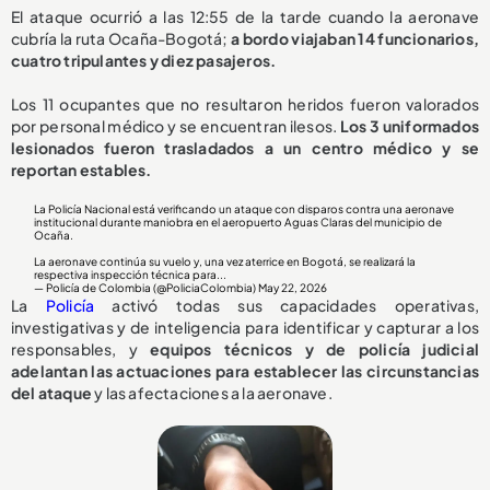
El ataque ocurrió a las 12:55 de la tarde cuando la aeronave
cubría la ruta Ocaña-Bogotá;
a bordo viajaban 14 funcionarios,
cuatro tripulantes y diez pasajeros.
Los 11 ocupantes que no resultaron heridos fueron valorados
por personal médico y se encuentran ilesos.
Los 3 uniformados
lesionados fueron trasladados a un centro médico y se
reportan estables.
La Policía Nacional está verificando un ataque con disparos contra una aeronave
institucional durante maniobra en el aeropuerto Aguas Claras del municipio de
Ocaña.
La aeronave continúa su vuelo y, una vez aterrice en Bogotá, se realizará la
respectiva inspección técnica para...
— Policía de Colombia (@PoliciaColombia)
May 22, 2026
La
Policía
activó todas sus capacidades operativas,
investigativas y de inteligencia para identificar y capturar a los
responsables, y
equipos técnicos y de policía judicial
adelantan las actuaciones para establecer las circunstancias
del ataque
y las afectaciones a la aeronave.