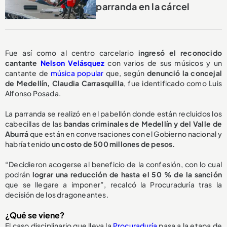
parranda en la cárcel
Fue así como al centro carcelario
ingresó el reconocido
cantante
Nelson Velásquez
con varios de sus músicos y un
cantante de
música popular
que, según
denunció la concejal
de Medellín, Claudia Carrasquilla
, fue identificado como Luis
Alfonso Posada.
La parranda se realizó en el pabellón donde están recluidos los
cabecillas de las
bandas criminales de Medellín y del Valle de
Aburrá
que están en conversaciones con el Gobierno nacional y
habría tenido
un costo de 500 millones de pesos.
“Decidieron acogerse al beneficio de la confesión, con lo cual
podrán
lograr una reducción de hasta el 50 % de la sanción
que se llegare a imponer”, recalcó la Procuraduría tras la
decisión de los dragoneantes.
¿Qué se viene?
El caso disciplinario que lleva la
Procuraduría
pasa a la etapa de