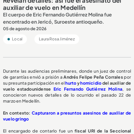
Revelan detalles: así fue el asesinato del
auxiliar de vuelo en Medellín
El cuerpo de Eric Fernando Gutiérrez Molina fue
encontrado en Jericó, Suroeste antioqueño.
05 de agosto de 2026
Local
Laura Rosa Jiménez
Durante las audiencias preliminares, donde un juez de control
de garantías envió a prisión a
Andrés Felipe Peña Corrales
por
su presunta participación en el
hurto
y
homicidio
del auxiliar de
vuelo estadounidense
Eric Fernando Gutiérrez Molina
, se
conocieron nuevos detalles de lo ocurrido el pasado 22 de
marzo en Medellín.
En contexto:
Capturaron a presuntos asesinos de auxiliar de
vuelo gringo
El encargado de contarlo fue un
fiscal URI de la Seccional