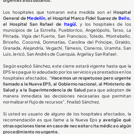
urgentes a sus usuarios.
Los hospitales que tomaron esta medida son el
Hospital
General de
Medellín
, el Hospital Marco Fidel Suarez de
Bello
,
el Hospital San Rafael de
Itagüí
,
y los hospitales de los
municipios de La Estrella, Pueblorrico, Angelópolis, Tarso, La
Pintada, Vigía del Fuerte, San Francisco, Toledo, Montebello,
Briceño, Cocorná, Donmatías, Carolina del Príncipe, Giraldo,
Granada, Alejandría, Vegachí, Támesis, Cisneros, Uramita, San
Luis, Jericó, San Andrés de Cuerquia, Argelia y San Rafael.
Según explicó Sánchez, este cierre estará vigente hasta que la
EPS les pague lo adeudado por los servicios ya prestados en los
hospitales afectados. “
Hacemos un respetuoso pero urgente
llamado a la Nueva EPS, al Gobierno nacional, al Ministerio de
Salud y a la Superintendencia de Salud
para que adopten de
manera inmediata las decisiones necesarias que permitan
normalizar el flujo de recursos”, finalizó Sánchez.
Si usted es usuario de alguno de los hospitales afectados, la
recomendación es que llame a la Nueva Eps
y averigüe qué
otras opciones tiene en caso de necesitar cita médica o algún
procedimiento no urgente.