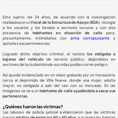
Este sujeto, de 34 años, de acuerdo con la investigación
realizada por un
fiscal de la Estructura de Apoyo (EDA
), recogía
a los usuarios y los llevaba a sectores oscuros y con alta
presencia de
habitantes en situación de calle
para,
presuntamente, intimidarlos con
arma cortopunzante
y
quitarles sus pertenencias.
Logrado dicho objetivo criminal, el taxista
los obligaba a
bajarse del vehículo
de servicio público, dejándolos en
sectores de la ciudad donde sus vidas podían correr peligro.
Así quedó evidenciado en un video grabado por un transeúnte
cerca al deprimido de Villa Nueva, donde una mujer, adulta
mayor, es obligada a salir del taxi con su mercado. En las
imágenes se ve a un
habitante de calle ayudándola a sacar sus
pertenencias.
¿Quiénes fueron las víctimas?
Las labores de policía judicial evidenciaron que las víctimas
fueron
adultos de entre los 40 y 60 años
, a quienes les habrían