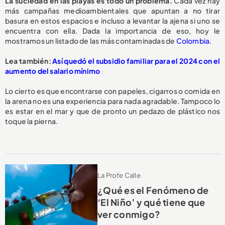
La suciedad en las playas es todo un problema.
Cada vez hay
más campañas medioambientales que apuntan a no tirar
basura en estos espacios e incluso a levantar la ajena si uno se
encuentra con ella. Dada la importancia de eso, hoy le
mostramos un listado de las más contaminadas de
Colombia.
Lea también:
Así quedó el subsidio familiar para el 2024 con el
aumento del salario mínimo
Lo cierto es que encontrarse con papeles, cigarros o comida en
la arena no es una experiencia para nada agradable. Tampoco lo
es estar en el mar y que de pronto un pedazo de plástico nos
toque la pierna.
La Profe Calle
¿Qué es el Fenómeno de
‘El Niño’ y qué tiene que
ver conmigo?