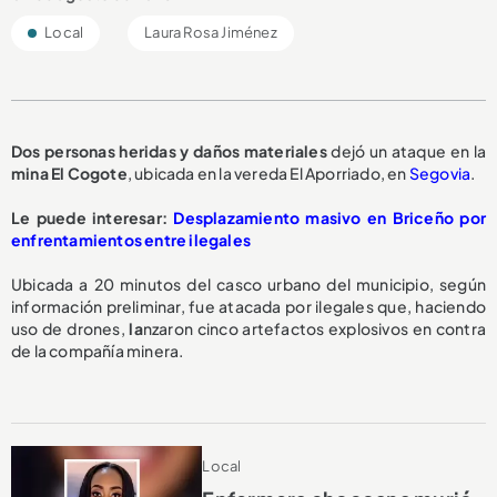
Local
Laura Rosa Jiménez
Dos personas heridas y daños materiales
dejó un ataque en la
mina El Cogote
, ubicada en la vereda El Aporriado, en
Segovia
.
Le puede interesar:
Desplazamiento masivo en Briceño por
enfrentamientos entre ilegales
Ubicada a 20 minutos del casco urbano del municipio, según
información preliminar, fue atacada por ilegales que, haciendo
uso de drones,
l
a
nzaron cinco artefactos explosivos en contra
de la compañía minera.
Local