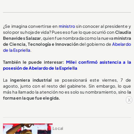
¿Se imagina convertirse en
ministro
sin conocer al presidente y
solo por su hoja de vida? Pues eso fue lo que ocurrió con
Claudia
Benavides Salazar
, quien fue nombrada como la nueva
ministra
de Ciencia, Tecnología e Innovación
del gobierno de
Abelardo
de la Espriella
.
También le puede interesar:
Milei confirmó asistencia a la
posesión de Abelardo de la Espriella
La
ingeniera industrial
se posesionará este viernes, 7 de
agosto, junto con el resto del gabinete. Sin embargo, lo que
más ha llamado la atención no es solo su nombramiento, sino
la
forma en la que fue elegida.
x
Local