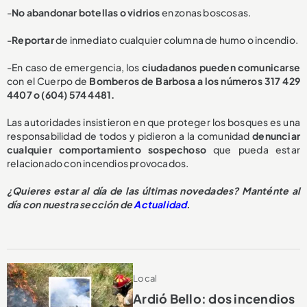
-
No abandonar botellas o vidrios
en zonas boscosas.
-
Reportar
de inmediato cualquier columna de humo o incendio.
-En caso de emergencia, los
ciudadanos pueden comunicarse
con el Cuerpo de
Bomberos de Barbosa a los números 317 429
4407 o (604) 574 4481.
Las autoridades insistieron en que proteger los bosques es una
responsabilidad de todos y pidieron a la comunidad
denunciar
cualquier comportamiento sospechoso
que pueda estar
relacionado con incendios provocados.
¿Quieres estar al día de las últimas novedades? Manténte al
día con nuestra sección de
Actualidad
.
Local
Ardió Bello: dos incendios