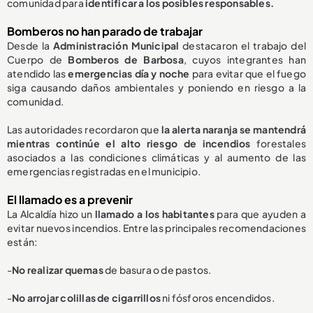
comunidad para
identificar a los posibles responsables.
Bomberos no han parado de trabajar
Desde la
Administración Municipal
destacaron el trabajo del
Cuerpo de
Bomberos de Barbosa
, cuyos integrantes han
atendido las
emergencias día y noche
para evitar que el fuego
siga causando daños ambientales y poniendo en riesgo a la
comunidad.
Las autoridades recordaron que
la alerta naranja se mantendrá
mientras continúe el alto riesgo de incendios
forestales
asociados a las condiciones climáticas y al aumento de las
emergencias registradas en el municipio.
El llamado es a prevenir
La Alcaldía hizo un
llamado a los habitantes
para que ayuden a
evitar nuevos incendios. Entre las principales recomendaciones
están:
-
No realizar quemas
de basura o de pastos.
-
No arrojar colillas de cigarrillos
ni fósforos encendidos.