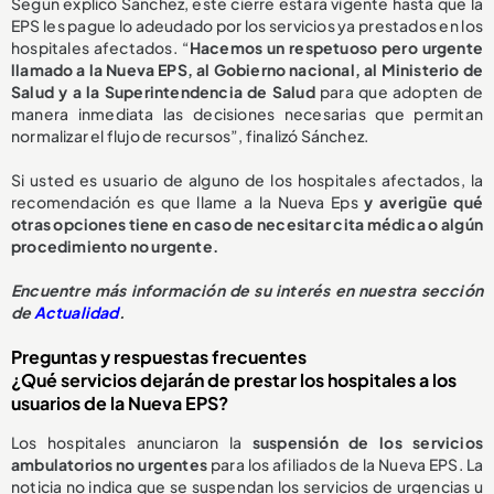
Según explicó Sánchez, este cierre estará vigente hasta que la
EPS les pague lo adeudado por los servicios ya prestados en los
hospitales afectados. “
Hacemos un respetuoso pero urgente
llamado a la Nueva EPS, al Gobierno nacional, al Ministerio de
Salud y a la Superintendencia de Salud
para que adopten de
manera inmediata las decisiones necesarias que permitan
normalizar el flujo de recursos”, finalizó Sánchez.
Si usted es usuario de alguno de los hospitales afectados, la
recomendación es que llame a la Nueva Eps
y averigüe qué
otras opciones tiene en caso de necesitar cita médica o algún
procedimiento no urgente.
E
ncuentre más información de su interés en nuestra sección
de
Actualidad
.
Preguntas y respuestas frecuentes
¿Qué servicios dejarán de prestar los hospitales a los
usuarios de la Nueva EPS?
Los hospitales anunciaron la
suspensión de los servicios
ambulatorios no urgentes
para los afiliados de la Nueva EPS. La
noticia no indica que se suspendan los servicios de urgencias u