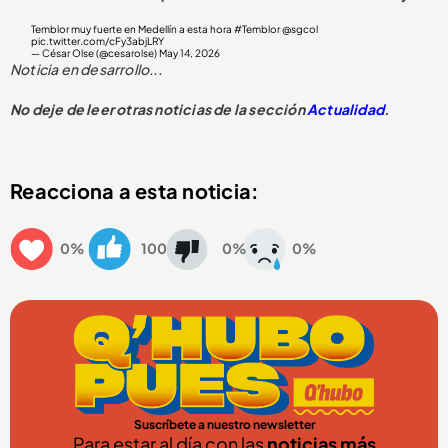
Temblor muy fuerte en Medellín a esta hora
#Temblor
@sgcol
pic.twitter.com/cFy3abjLRY
— César Olse (@cesarolse)
May 14, 2026
Noticia en desarrollo...
No deje de leer otras noticias de la sección
Actualidad
.
Reacciona a esta noticia:
0%
100
0%
0%
Suscríbete a nuestro newsletter
Para estar al día con las
noticias más