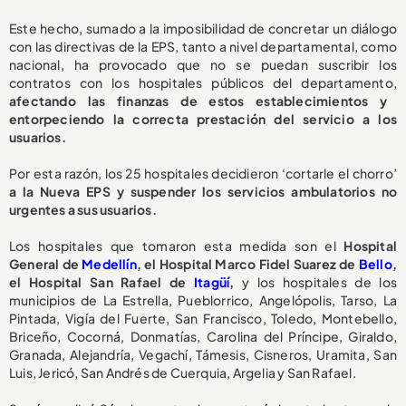
Este hecho, sumado a la imposibilidad de concretar un diálogo
con las directivas de la EPS, tanto a nivel departamental, como
nacional, ha provocado que no se puedan suscribir los
contratos con los hospitales públicos del departamento,
afectando las finanzas de estos establecimientos y
entorpeciendo la correcta prestación del servicio a los
usuarios.
Por esta razón, los 25 hospitales decidieron ‘cortarle el chorro’
a la Nueva EPS y suspender los servicios ambulatorios no
urgentes a sus usuarios.
Los hospitales que tomaron esta medida son el
Hospital
General de
Medellín
, el Hospital Marco Fidel Suarez de
Bello
,
el Hospital San Rafael de
Itagüí
,
y los hospitales de los
municipios de La Estrella, Pueblorrico, Angelópolis, Tarso, La
Pintada, Vigía del Fuerte, San Francisco, Toledo, Montebello,
Briceño, Cocorná, Donmatías, Carolina del Príncipe, Giraldo,
Granada, Alejandría, Vegachí, Támesis, Cisneros, Uramita, San
Luis, Jericó, San Andrés de Cuerquia, Argelia y San Rafael.