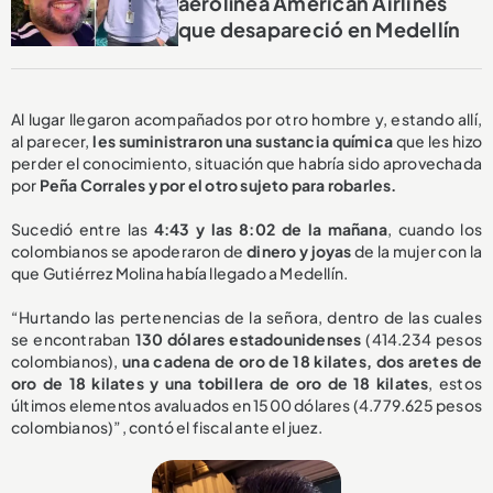
aerolínea American Airlines
que desapareció en Medellín
Al lugar llegaron acompañados por otro hombre y, estando allí,
al parecer,
les suministraron una sustancia química
que les hizo
perder el conocimiento, situación que habría sido aprovechada
por
Peña Corrales y por el otro sujeto para robarles.
Sucedió entre las
4:43 y las 8:02 de la mañana
, cuando los
colombianos se apoderaron de
dinero y joyas
de la mujer con la
que Gutiérrez Molina había llegado a Medellín.
“Hurtando las pertenencias de la señora, dentro de las cuales
se encontraban
130 dólares estadounidenses
(414.234 pesos
colombianos),
una cadena de oro de 18 kilates, dos aretes de
oro de 18 kilates y una tobillera de oro de 18 kilates
, estos
últimos elementos avaluados en 1500 dólares (4.779.625 pesos
colombianos)”, contó el fiscal ante el juez.