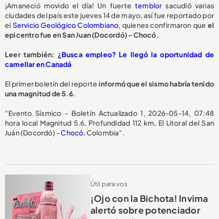
¡Amaneció movido el día! Un fuerte
temblor
sacudió varias
ciudades del país este jueves 14 de mayo, así fue reportado por
el
Servicio Geológico Colombiano
, quienes confirmaron que
el
epicentro fue en San Juan (Docordó) - Chocó.
Leer también:
¿Busca empleo? Le llegó la oportunidad de
camellar en Canadá
El primer boletín del reporte
informó que el sismo habría tenido
una magnitud de 5.6.
“Evento Sísmico - Boletín Actualizado 1, 2026-05-14, 07:48
hora local Magnitud 5.6, Profundidad 112 km, El Litoral del San
Juán (Docordó) -
Chocó
, Colombia”.
Útil para vos
¡Ojo con la Bichota! Invima
alertó sobre potenciador