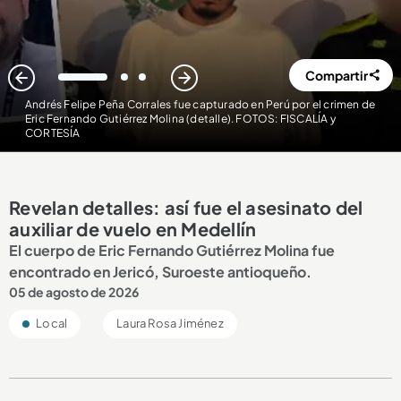
Compartir
1
2
3
Andrés Felipe Peña Corrales fue capturado en Perú por el crimen de
Eric Fernando Gutiérrez Molina (detalle). FOTOS: FISCALÍA y
CORTESÍA
Revelan detalles: así fue el asesinato del
auxiliar de vuelo en Medellín
El cuerpo de Eric Fernando Gutiérrez Molina fue
encontrado en Jericó, Suroeste antioqueño.
05 de agosto de 2026
Local
Laura Rosa Jiménez