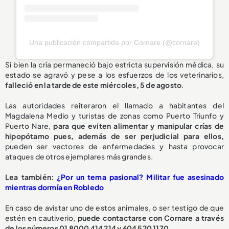
Una publicación compartida por Cornare (@cornare)
Si bien la cría permaneció bajo estricta supervisión médica, su
estado se agravó y pese a los esfuerzos de los veterinarios,
falleció en la tarde de este miércoles, 5 de agosto
.
Las autoridades reiteraron el llamado a habitantes del
Magdalena Medio y turistas de zonas como Puerto Triunfo y
Puerto Nare,
para que eviten alimentar y manipular crías de
hipopótamo pues, además de ser perjudicial para ellos,
pueden ser vectores de enfermedades y hasta provocar
ataques de otros ejemplares más grandes.
L
ea también:
¿Por un tema pasional? Militar fue asesinado
mientras dormía en Robledo
En caso de avistar uno de estos animales, o ser testigo de que
estén en cautiverio,
puede contactarse con Cornare a través
de los números 01 8000 414 214 y 604 520 1170.