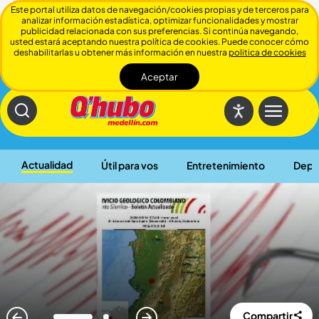
Este portal utiliza datos de navegación/cookies propias y de terceros para
analizar información estadística, optimizar funcionalidades y mostrar
publicidad relacionada con sus preferencias. Si continúa navegando,
usted estará aceptando nuestra política de cookies. Puede conocer cómo
deshabilitarlas u obtener más información en nuestra
politica de cookies
Aceptar
Cerrar
Actualidad
Útil para vos
Entretenimiento
Depo
Compartir