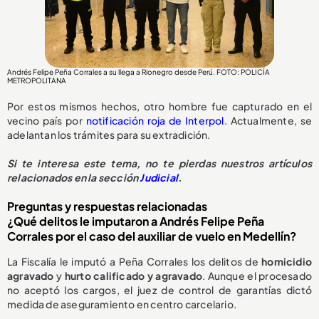
Andrés Felipe Peña Corrales a su llega a Rionegro desde Perú. FOTO: POLICÍA
METROPOLITANA
Por estos mismos hechos, otro hombre fue capturado en el
vecino país por
notificación roja de Interpol
. Actualmente, se
adelantan los trámites para su extradición.
Si te interesa este tema, no te pierdas nuestros artículos
relacionados en la sección
Judicial
.
Preguntas y respuestas relacionadas
¿Qué delitos le imputaron a Andrés Felipe Peña
Corrales por el caso del auxiliar de vuelo en Medellín?
La Fiscalía le imputó a Peña Corrales los delitos de
homicidio
agravado
y
hurto calificado y agravado
. Aunque el procesado
no aceptó los cargos, el juez de control de garantías dictó
medida de aseguramiento en centro carcelario.