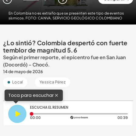
1
2
En Colombia no es extraño que se presenten este tipo de eventos
sísmicos. FOTO: CANVA, SERVICIO GEOLÓGICO COLOMBIANO
¿Lo sintió? Colombia despertó con fuerte
temblor de magnitud 5.6
Según el primer reporte, el epicentro fue en San Juan
(Docordó) - Chocó.
14 de mayo de 2026
Local
Yessica Pérez
×
Toca para escuchar
ESCUCHA EL RESUMEN
Tiempo transcurrido: 0 segundos
Dura
00:00
00:39