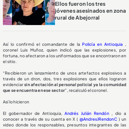
Ellos fueron los tres
jóvenes asesinados en zona
rural de Abejorral
Así lo confirmó el comandante de la
Policía en Antioquia
,
coronel Luis Muñoz, quien indicó que las explosiones, por
fortuna, no afectaron a los uniformados que se encontraron en
el sitio.
“Recibieron un lanzamiento de unos artefactos explosivos a
través de un dron, dos, tres explosiones que ellos lograron
evidenciar
sin afectación al personal policial ya la comunidad
que se encuentra en ese sector
”, recalculó el coronel.
Así lo hicieron
El gobernador de Antioquia,
Andrés Julián Rendón
, dio a
conocer a través de su cuenta en X (
@AndresJRendonC
) un
video donde los responsables, presuntos integrantes de las