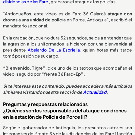
disidencias de las Farc
, grabaron el ataque a los policías.
“Antioqueños, este video es de Farc 36 Calarcá
ataque con
drones a una unidad de policía
en Porce, Antioquia”, escribió el
mandatario seccional.
En la grabación, que no dura 52 segundos, se da a entender que
la agresión a los uniformados la hicieron por una bienvenida al
presidente
Abelardo De La Espriella
, quien horas más tarde
tomó posesión de su cargo.
“Bienvenido, Tigre”
, dice uno de los textos que acompañan el
video, seguido por
“frente 36 Farc-Ep”.
Si te interesa este contenido, puedes acceder a más artículos
similares visitando nuestra sección de
Actualidad
.
Preguntas y respuestas relacionadas
¿Quiénes son los responsables del ataque con drones
en la estación de Policía de Porce III?
Según el gobernador de Antioquia, los presuntos autores son
integrantes del frente 36 de las disidencias de las Farc (facción