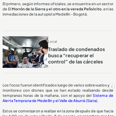
El primero, según informes oficiales, se encuentra en un sector
de El
Morrón de la Sierra y el otro en la vereda Peñolcito
, en las
inmediaciones de la autopista Medellín - Bogotá.
Local
Traslado de condenados
busca “recuperar el
control” de las cárceles
Los focos fueron identificados luego de varios sobrevuelos y el
x
monitoreo con drones que se han estado realizando desde
tempranas horas de la mañana, con el apoyo del
Sistema de
Alerta Temprana de Medellín y el Valle de Aburrá (Siata).
Estos se comenzaron a realizar en la zona después de que hacia
las 4:00 am de este sábado, 8 de agosto,
se reportara que las