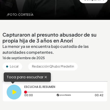
/FOTO: CORTESÍA
Capturaron al presunto abusador de su
propia hija de 3 años en Anorí
La menor ya se encuentra bajo custodia de las
autoridades competentes.
16 de septiembre de 2025
Local
Redacción Qhubo Medellin
×
Toca para escuchar
ESCUCHA EL RESUMEN
Tiempo transcurrido: 0 segundos
Dura
00:00
00:42