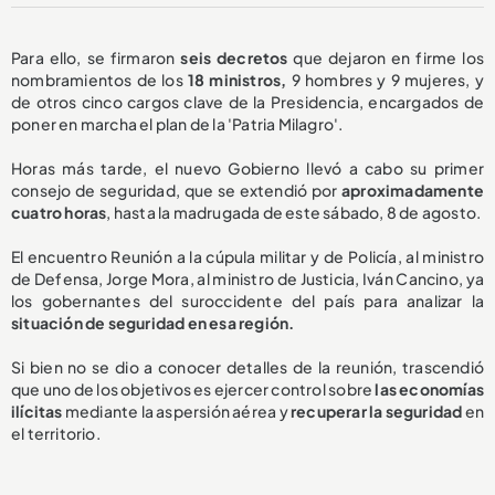
Para ello, se firmaron
seis decretos
que dejaron en firme los
nombramientos de los
18 ministros,
9 hombres y 9 mujeres, y
de otros cinco cargos clave de la Presidencia, encargados de
poner en marcha el plan de la 'Patria Milagro'.
Horas más tarde, el nuevo Gobierno llevó a cabo su primer
consejo de seguridad, que se extendió por
aproximadamente
cuatro horas
, hasta la madrugada de este sábado, 8 de agosto.
El encuentro Reunión a la cúpula militar y de Policía, al ministro
de Defensa, Jorge Mora, al ministro de Justicia, Iván Cancino, ya
los gobernantes del suroccidente del país para analizar la
situación de seguridad en esa región.
Si bien no se dio a conocer detalles de la reunión, trascendió
que uno de los objetivos es ejercer control sobre
las economías
ilícitas
mediante la aspersión aérea y
recuperar la seguridad
en
el territorio.