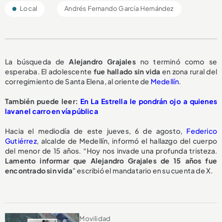
Local
Andrés Fernando García Hernández
La búsqueda de
Alejandro Grajales
no terminó como se
esperaba. El adolescente
fue hallado sin vida
en zona rural del
corregimiento de Santa Elena, al oriente de
Medellín
.
También puede leer:
En La Estrella le pondrán ojo a quienes
lavan el carro en vía pública
Hacia el mediodía de este jueves, 6 de agosto,
Federico
Gutiérrez
, alcalde de Medellín, informó el hallazgo del cuerpo
del menor de 15 años. “Hoy nos invade una profunda tristeza.
Lamento informar que Alejandro Grajales de 15 años fue
encontrado sin vida
” escribió el mandatario en su cuenta de X.
Movilidad