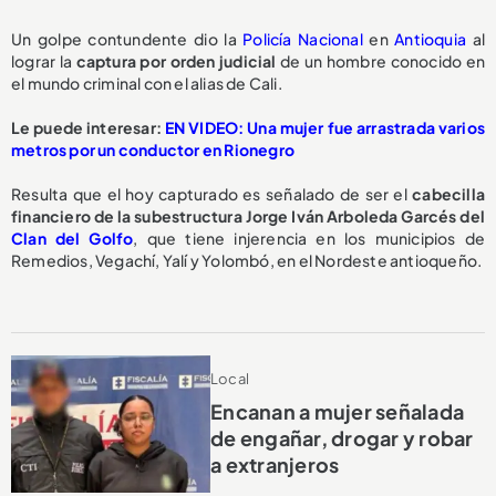
Un golpe contundente dio la
Policía Nacional
en
Antioquia
al
lograr la
captura por orden judicial
de un hombre conocido en
el mundo criminal con el alias de Cali.
Le puede interesar:
EN VIDEO: Una mujer fue arrastrada varios
metros por un conductor en Rionegro
Resulta que el hoy capturado es señalado de ser el
cabecilla
financiero
de la subestructura Jorge Iván Arboleda Garcés del
Clan del Golfo
, que tiene
injerencia en los municipios de
Remedios, Vegachí, Yalí y Yolombó, en el Nordeste antioqueño.
Local
Encanan a mujer señalada
de engañar, drogar y robar
a extranjeros