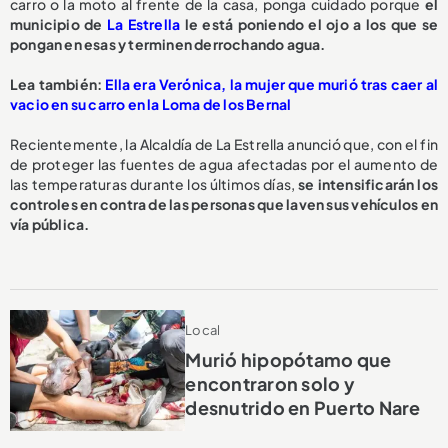
carro o la moto al frente de la casa, ponga cuidado porque
el
municipio de
La Estrella
le está poniendo el ojo a los que se
pongan en esas y terminen derrochando agua.
L
ea también:
Ella era Verónica, la mujer que murió tras caer al
vacio en su carro en la Loma de los Bernal
Recientemente, la Alcaldía de La Estrella anunció que, con el fin
de proteger las fuentes de agua afectadas por el aumento de
las temperaturas durante los últimos días,
se intensificarán los
controles en contra de las personas que laven sus vehículos en
vía pública.
Local
Murió hipopótamo que
encontraron solo y
desnutrido en Puerto Nare