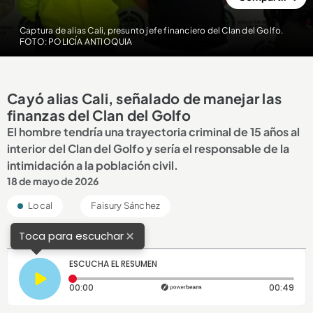
Captura de alias Cali, presunto jefe financiero del Clan del Golfo.
FOTO: POLICÍA ANTIOQUIA
Cayó alias Cali, señalado de manejar las
finanzas del Clan del Golfo
El hombre tendría una trayectoria criminal de 15 años al
interior del Clan del Golfo y sería el responsable de la
intimidación a la población civil.
18 de mayo de 2026
Local
Faisury Sánchez
×
Toca para escuchar
ESCUCHA EL RESUMEN
Tiempo transcurrido: 0 segundos
Dura
00:00
00:49