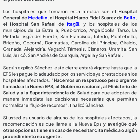
Los hospitales que tomaron esta medida son el
Hospital
General de
Medellín
, el Hospital Marco Fidel Suarez de
Bello
,
el Hospital San Rafael de
Itagüí
,
y los hospitales de los
municipios de La Estrella, Pueblorrico, Angelópolis, Tarso, La
Pintada, Vigía del Fuerte, San Francisco, Toledo, Montebello,
Briceño, Cocorná, Donmatías, Carolina del Príncipe, Giraldo,
Granada, Alejandría, Vegachí, Támesis, Cisneros, Uramita, San
Luis, Jericó, San Andrés de Cuerquia, Argelia y San Rafael.
Según explicó Sánchez, este cierre estará vigente hasta que la
EPS les pague lo adeudado por los servicios ya prestados en los
hospitales afectados. “
Hacemos un respetuoso pero urgente
llamado a la Nueva EPS, al Gobierno nacional, al Ministerio de
Salud y a la Superintendencia de Salud
para que adopten de
manera inmediata las decisiones necesarias que permitan
normalizar el flujo de recursos”, finalizó Sánchez.
Si usted es usuario de alguno de los hospitales afectados, la
recomendación es que llame a la Nueva Eps
y averigüe qué
otras opciones tiene en caso de necesitar cita médica o algún
procedimiento no urgente.