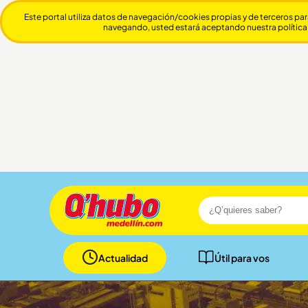
Este portal utiliza datos de navegación/cookies propias y de terceros par
navegando, usted estará aceptando nuestra política
Actualidad
Útil para vos