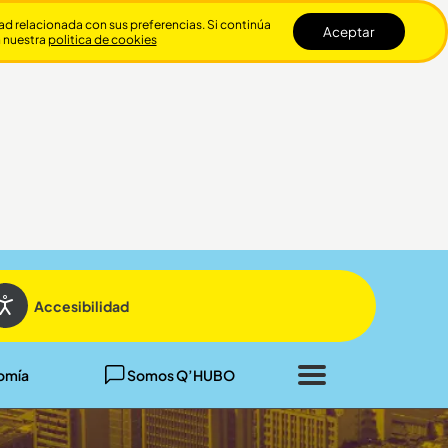
dad relacionada con sus preferencias. Si continúa
Aceptar
n nuestra
politica de cookies
Cerrar
Accesibilidad
omía
Somos Q’HUBO