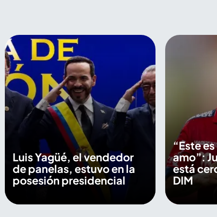
“Este es
Luis Yagüé, el vendedor
amo”: Ju
de panelas, estuvo en la
está cer
posesión presidencial
DIM