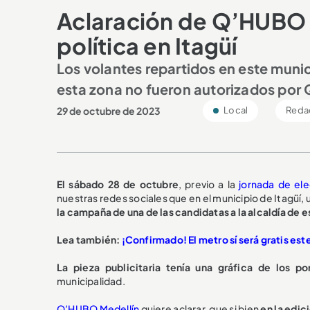
Aclaración de Q’HUBO 
política en Itagüí
Los volantes repartidos en este munic
esta zona no fueron autorizados por
29 de octubre de 2023
Local
Reda
El sábado 28 de octubre
, previo a la
jornada de ele
nuestras redes sociales que en el municipio de Itagüí, u
la campaña de una de las candidatas a la alcaldía de e
Lea también:
¡Confirmado! El metro sí será gratis es
La pieza publicitaria tenía una gráfica de los p
municipalidad.
Q’HUBO Medellín
quiere aclarar, que si bien
en la edic