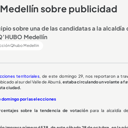
Medellín sobre publicidad
ipio sobre una de las candidatas a la alcaldía 
 Q’HUBO Medellín
cción Qhubo Medellin
cciones territoriales
, de este domingo 29, nos reportaron a tra
bicado al sur del Valle de Aburrá,
estaba circulando un volante a fa
sta ciudad.
te domingo por las elecciones
orcentajes sobre la tendencia de votación
para la alcaldía d
ión impresa número 6538, de este sábado 28 de octubre, en la pág