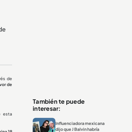
de
vés de
vor de
También te puede
interesar:
e esta
Influenciadora mexicana
dijo que J Balvin habría
ina 19