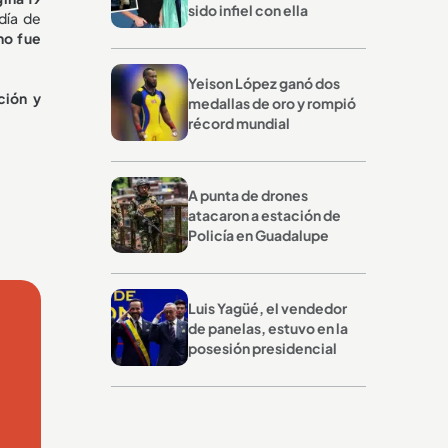
sido infiel con ella
día de
no fue
Yeison López ganó dos
ción y
medallas de oro y rompió
récord mundial
A punta de drones
atacaron a estación de
Policía en Guadalupe
Luis Yagüé, el vendedor
de panelas, estuvo en la
posesión presidencial