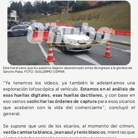
Este fue el carro que los asesinos dejaron abandonado antes de ingresar a la glorieta de
Sancho Paisa. FOTO: GUILLERMO OSPINA
“Ya tenemos los videos, ya también le adelantamos una
exploración lofoscópica al vehículo.
Estamos en el análisis de
esas huellas digitales, esas huellas dactilares,
y con base en
eso vamos a
solicitar las órdenes de captura
para esos sicarios
que acabaron con la vida del comerciante”, concluyó el
general.
Se supone que uno de los sicarios, al momento del crimen,
vestía camiseta blanca, jean azul y tenis blancos
, mientras que
el otro portaba camiseta negra, jean gris y tenis negros.