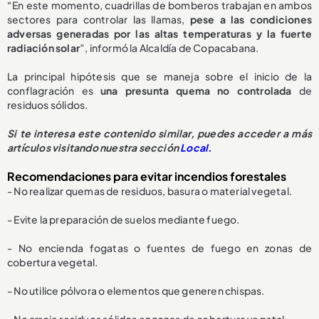
“En este momento, cuadrillas de bomberos trabajan en ambos
sectores para controlar las llamas,
pese a las condiciones
adversas generadas por las altas temperaturas y la fuerte
radiación solar
”, informó la Alcaldía de Copacabana.
La principal hipótesis que se maneja sobre el inicio de la
conflagración es
u
na presunta quema no controlada
de
residuos sólidos.
Si te interesa este contenido similar, puedes acceder a más
artículos visitando nuestra sección
Local.
Recomendaciones para evitar incendios forestales
- No realizar quemas de residuos, basura o material vegetal.
- Evite la preparación de suelos mediante fuego.
- No encienda fogatas o fuentes de fuego en zonas de
cobertura vegetal.
- No utilice pólvora o elementos que generen chispas.
- No arroje residuos sólidos en zonas de cobertura vegetal.