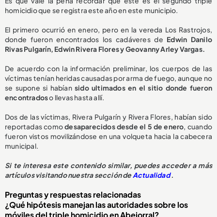
Es que vale la pena recordar que este es el segundo triple
homicidio que se registra este año en este municipio.
El primero ocurrió en enero, pero en la vereda Los Rastrojos,
donde fueron encontrados los cadáveres de
Edwin Danilo
Rivas Pulgarín, Edwin Rivera Flores y Geovanny Arley Vargas.
De acuerdo con la información preliminar, los cuerpos de las
víctimas tenían heridas causadas por arma de fuego, aunque no
se supone si habían
sido ultimados en el sitio donde fueron
encontrados
o llevas hasta allí.
Dos de las víctimas, Rivera Pulgarín y Rivera Flores, habían sido
reportadas como
desaparecidos desde el 5 de enero
, cuando
fueron vistos movilizándose en una volqueta hacia la cabecera
municipal.
Si te interesa este contenido similar, puedes acceder a más
artículos visitando nuestra sección de
Actualidad
.
Preguntas y respuestas relacionadas
¿Qué hipótesis manejan las autoridades sobre los
móviles del triple homicidio en Abejorral?