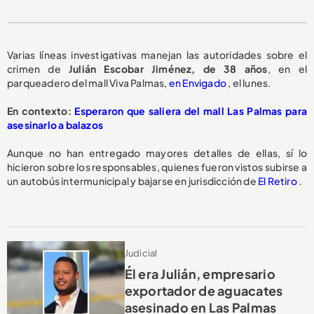
Varias líneas investigativas manejan las autoridades sobre el
crimen de
Julián Escobar Jiménez, de 38 años
, en el
parqueadero del mall Viva Palmas,
en Envigado
, el lunes.
En contexto:
Esperaron que saliera del mall Las Palmas para
asesinarlo a balazos
Aunque no han entregado mayores detalles de ellas, sí lo
hicieron sobre los responsables, quienes fueron vistos subirse a
un autobús intermunicipal y bajarse en jurisdicción de
El Retiro
.
Judicial
Él era Julián, empresario
exportador de aguacates
asesinado en Las Palmas