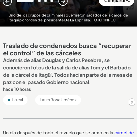
Compartir
1
2
3
4
Uno de los grupos de criminales que fueron sacados de la cárcel de
Itagüí por orden del presidente De La Espriella. FOTO: INPEC
Traslado de condenados busca “recuperar
el control” de las cárceles
Además de alias Douglas y Carlos Pesebre, se
conocieron fotos de la salida de alias Tom y el Barbado
de la cárcel de Itagüí. Todos hacían parte de la mesa de
paz con el pasado Gobierno nacional.
hace 10 horas
Local
Laura Rosa Jiménez
x
Un día después de todo el revuelo que se armó en la
cárcel de