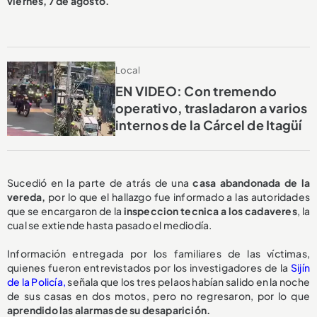
viernes, 7 de agosto.
Local
EN VIDEO: Con tremendo
operativo, trasladaron a varios
internos de la Cárcel de Itagüí
Sucedió en la parte de atrás de una
casa abandonada de la
vereda,
por lo que el hallazgo fue informado a las autoridades
que se encargaron de la
inspeccion tecnica a los cadaveres
, la
cual se extiende hasta pasado el mediodía.
Información entregada por los familiares de las víctimas,
quienes fueron entrevistados por los investigadores de la
Sijín
de la Policía,
señala que los tres pelaos habían salido en la noche
de sus casas en dos motos, pero no regresaron, por lo que
aprendido las alarmas de su desaparición.