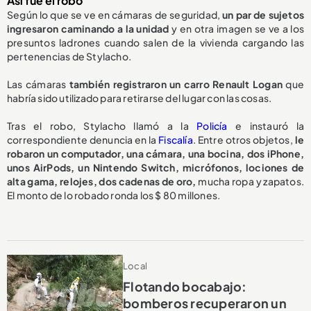
Así fue el robo
Según lo que se ve en cámaras de seguridad,
un par de sujetos
ingresaron caminando a la unidad
y en otra imagen se ve a los
presuntos ladrones cuando salen de la vivienda cargando las
pertenencias de Stylacho.
Las cámaras
también registraron un carro Renault Logan
que
habría sido utilizado para retirarse del lugar con las cosas.
Tras el robo, Stylacho llamó a la
Policía
e instauró la
correspondiente denuncia en la
Fiscalía
. Entre otros objetos,
le
robaron un computador, una cámara, una bocina, dos iPhone,
unos AirPods, un Nintendo Switch, micrófonos, lociones de
alta gama, relojes, dos cadenas de oro,
mucha ropa y zapatos.
El monto de lo robado ronda los $ 80 millones.
Local
Flotando bocabajo:
bomberos recuperaron un