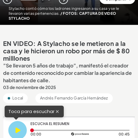
1
2
3
Stylacho contó cómo los ladrones ingresaron a su casa y se le
llevaron varias pertenencias.
/ FOTOS: CAPTURA DE VIDEO
STYLACHO
EN VIDEO: A Stylacho se le metieron a la
casa y le hicieron un robo por más de $ 80
milllones
”Se llevaron 5 años de trabajo”, manifestó el creador
de contenido reconocido por cambiar la apariencia de
habitantes de calle.
03 de noviembre de 2025
Local
Andrés Fernando García Hernández
×
Toca para escuchar
ESCUCHA EL RESUMEN
Tiempo transcurrido: 0 segundos
Dura
00:00
00:45