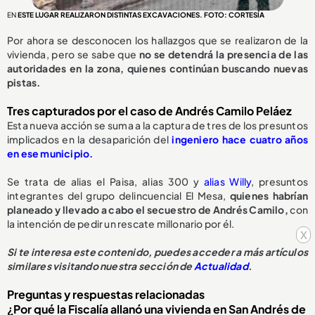
EN
ESTE LUGAR REALIZARON DISTINTAS EXCAVACIONES. FOTO: CORTESÍA
Por ahora se desconocen los hallazgos que se realizaron de la
vivienda, pero se sabe que
no se detendrá la presencia de las
autoridades en la zona, quienes continúan buscando nuevas
pistas.
Tres capturados por el caso de Andrés Camilo Peláez
Esta nueva acción se suma a la captura de tres de los presuntos
implicados en la desaparición del
ingeniero hace cuatro años
en ese municipio.
Se trata de alias el Paisa, alias 300 y
alias Willy
, presuntos
integrantes del grupo delincuencial El Mesa,
quienes habrían
planeado y llevado a cabo el secuestro de Andrés Camilo,
con
la intención de pedir un rescate millonario por él.
x
Si te interesa este contenido, puedes acceder a más artículos
similares visitando nuestra sección de
Actualidad
.
Preguntas y respuestas relacionadas
¿Por qué la Fiscalía allanó una vivienda en San Andrés de