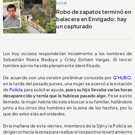
Local
Robo de zapatos terminó en
balacera en Envigado: hay
un capturado
Los hoy occisos responderían inicialmente a los nombres de
Sebastián Rivera Bedoya y Orley Estiven Vargas. El tercer
hombre aún no ha sido plenamente identificado.
De acuerdo con una versión preliminar conocida por
Q’HUBO
,
en la tarde del pasado jueves, una mujer se acercó a la estación
de
Policía
para solicitar ayuda,
pues su hijo llevaba varias horas
desaparecido y temía que le hubiese pasado algo.
Pese a este
llamado, la mujer habría ido sola a buscar a su familiar, hallándolo
junto a los otros dos hombres en la zona de los hechos, por lo
que dio aviso a las autoridades.
En la mañana de este viernes, miembros de la Sijín y la Policía se
dirigieron hacia la zona para realizar el respectivo levantamiento