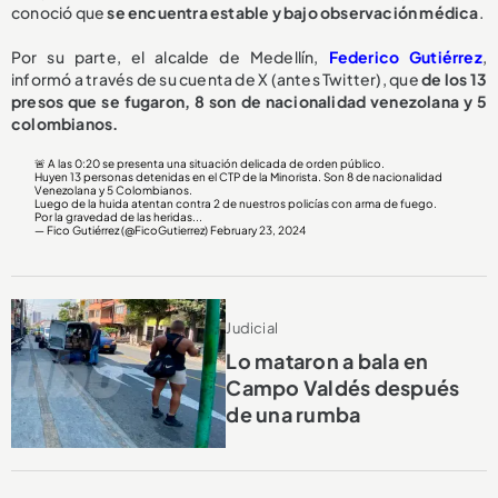
conoció que
se encuentra estable y bajo observación médica
.
Por su parte, el alcalde de Medellín,
Federico Gutiérrez
,
informó a través de su cuenta de X (antes Twitter), que
de los 13
presos que se fugaron, 8 son de nacionalidad venezolana y 5
colombianos.
🚨 A las 0:20 se presenta una situación delicada de orden público.
Huyen 13 personas detenidas en el CTP de la Minorista. Son 8 de nacionalidad
Venezolana y 5 Colombianos.
Luego de la huida atentan contra 2 de nuestros policías con arma de fuego.
Por la gravedad de las heridas...
— Fico Gutiérrez (@FicoGutierrez)
February 23, 2024
Judicial
Lo mataron a bala en
Campo Valdés después
de una rumba