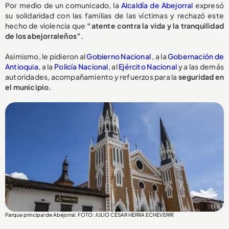
Por medio de un comunicado, la
Alcaldía de Abejorral
expresó
su solidaridad con las familias de las víctimas y rechazó este
hecho de violencia que
“atente contra la vida y la tranquilidad
de los abejorraleños”.
Asimismo, le pidieron al
Gobierno Nacional
, a la
Gobernación de
Antioquia
, a la
Policía Nacional
, al
Ejército Nacional
y a las demás
autoridades, acompañamiento y refuerzos para la
seguridad en
el municipio.
Parque principal de Abejorral. FOTO: JULIO CÉSAR HERRA ECHEVERRÍ