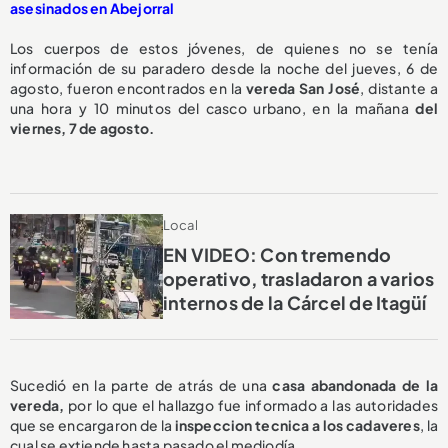
asesinados en Abejorral
Los cuerpos de estos jóvenes, de quienes no se tenía
información de su paradero desde la noche del jueves, 6 de
agosto, fueron encontrados en la
vereda San José
, distante a
una hora y 10 minutos del casco urbano, en la mañana
del
viernes, 7 de agosto.
Local
EN VIDEO: Con tremendo
operativo, trasladaron a varios
internos de la Cárcel de Itagüí
Sucedió en la parte de atrás de una
casa abandonada de la
vereda,
por lo que el hallazgo fue informado a las autoridades
que se encargaron de la
inspeccion tecnica a los cadaveres
, la
cual se extiende hasta pasado el mediodía.