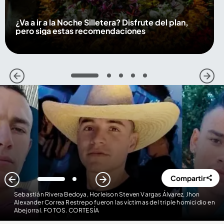
¿Va a ir a la Noche Silletera? Disfrute del plan,
pero siga estas recomendaciones
1
2
3
4
5
Compartir
1
2
Sebastián Rivera Bedoya, Horleison Steven Vargas Álvarez, Jhon
Alexander Correa Restrepo fueron las víctimas del triple homicidio en
Abejorral. FOTOS. CORTESÍA