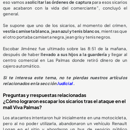
eso vamos a
solicitar las órdenes de captura
para esos sicarios
que acabaron con la vida del comerciante”, concluyó el
general.
Se supone que uno de los sicarios, al momento del crimen,
vestía camiseta blanca, jean azul y tenis blancos
, mientras que
el otro portaba camiseta negra, jean gris y tenis negros.
Escobar Jiménez fue ultimado sobre las 8:51 de la mañana,
después de haber
llevado a sus hijos a la guardería
y llegar al
centro comercial en Las Palmas donde retiró dinero de un
cajero automático.
Si te interesa este tema, no te pierdas nuestros artículos
relacionados en la sección
Judicial
.
Preguntas y rrespuestas relacionadas
¿Cómo lograron escapar los sicarios tras el ataque en el
mall Viva Palmas?
Los atacantes intentaron huir inicialmente en una motocicleta,
pero al no poder utilizarla, abandonaron un vehículo Renault
Logan en el sitio y abordaron un bus de servicio público