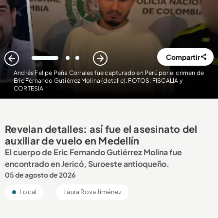
Compartir
1
2
3
Andrés Felipe Peña Corrales fue capturado en Perú por el crimen de
Eric Fernando Gutiérrez Molina (detalle). FOTOS: FISCALÍA y
CORTESÍA
Revelan detalles: así fue el asesinato del
auxiliar de vuelo en Medellín
El cuerpo de Eric Fernando Gutiérrez Molina fue
encontrado en Jericó, Suroeste antioqueño.
05 de agosto de 2026
Local
Laura Rosa Jiménez