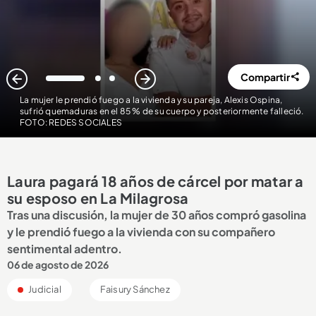
Compartir
1
2
3
La mujer le prendió fuego a la vivienda y su pareja, Alexis Ospina,
sufrió quemaduras en el 85 % de su cuerpo y posteriormente falleció.
FOTO: REDES SOCIALES
Laura pagará 18 años de cárcel por matar a
su esposo en La Milagrosa
Tras una discusión, la mujer de 30 años compró gasolina
y le prendió fuego a la vivienda con su compañero
sentimental adentro.
06 de agosto de 2026
Judicial
Faisury Sánchez