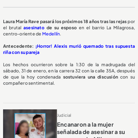
Laura María Rave pasará los
próximos 18 años
tras las rejas
por
el brutal
asesinato
de su esposo
en el barrio La Milagrosa,
centro-oriente de
Medellín
.
Antecedente:
¡Horror! Alexis murió quemado tras supuesta
riña con su pareja
Los hechos ocurrieron sobre la 1:30 de la madrugada del
sábado, 31 de enero, en la carrera 32 con la calle 35A, después
de que la hoy condenada
sostuviera una discusión
con su
compañero sentimental.
Judicial
Encanaron a la mujer
señalada de asesinar a su