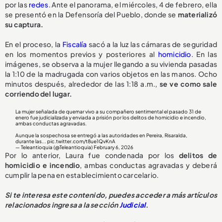
por las
redes
. Ante el panorama, el miércoles, 4 de febrero, ella
se presentó en la Defensoría del Pueblo, donde se
materializó
su captura.
En el proceso, la
Fiscalía
sacó a la luz las cámaras de seguridad
en los momentos previos y posteriores al
homicidio
. En las
imágenes, se observa a la mujer llegando a su vivienda pasadas
la 1:10 de la madrugada con varios objetos en las manos. Ocho
minutos después, alrededor de las 1:18 a.m.,
se ve como sale
corriendo del lugar.
La mujer señalada de quemar vivo a su compañero sentimental el pasado 31 de
enero fue judicializada y enviada a prisión por los delitos de homicidio e incendio,
ambas conductas agravadas.
Aunque la sospechosa se entregó a las autoridades en Pereira, Risaralda,
durante las...
pic.twitter.com/t8ue1QvKnA
— Teleantioquia (@Teleantioquia)
February 6, 2026
Por lo anterior, Laura fue condenada por los
delitos de
homicidio e incendio
, ambas conductas agravadas y deberá
cumplir la pena en establecimiento carcelario.
Si te interesa este contenido, puedes acceder a más artículos
relacionados ingresa a la sección
Judicial
.