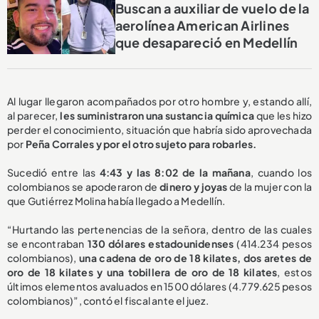
Buscan a auxiliar de vuelo de la
aerolínea American Airlines
que desapareció en Medellín
Al lugar llegaron acompañados por otro hombre y, estando allí,
al parecer,
les suministraron una sustancia química
que les hizo
perder el conocimiento, situación que habría sido aprovechada
por
Peña Corrales y por el otro sujeto para robarles.
Sucedió entre las
4:43 y las 8:02 de la mañana
, cuando los
colombianos se apoderaron de
dinero y joyas
de la mujer con la
que Gutiérrez Molina había llegado a Medellín.
“Hurtando las pertenencias de la señora, dentro de las cuales
se encontraban
130 dólares estadounidenses
(414.234 pesos
colombianos),
una cadena de oro de 18 kilates, dos aretes de
oro de 18 kilates y una tobillera de oro de 18 kilates
, estos
últimos elementos avaluados en 1500 dólares (4.779.625 pesos
colombianos)”, contó el fiscal ante el juez.