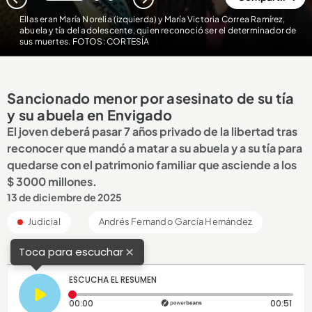
1
2
3
Ellas eran María Norelia (izquierda) y María Victoria Correa Ramírez,
abuela y tía del adolescente, quien reconoció ser el determinador de
sus muertes. FOTOS: CORTESÍA
Sancionado menor por asesinato de su tía
y su abuela en Envigado
El joven deberá pasar 7 años privado de la libertad tras
reconocer que mandó a matar a su abuela y a su tía para
quedarse con el patrimonio familiar que asciende a los
$ 3000 millones.
13 de diciembre de 2025
Judicial
Andrés Fernando García Hernández
×
Toca para escuchar
ESCUCHA EL RESUMEN
Tiempo transcurrido: 0 segundos
Dura
00:00
00:51