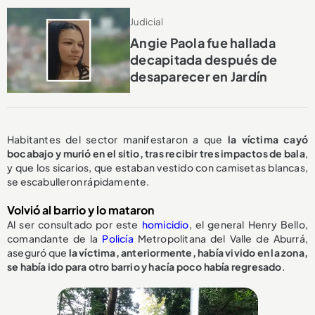
Judicial
Angie Paola fue hallada
decapitada después de
desaparecer en Jardín
Habitantes del sector manifestaron a que
la víctima cayó
bocabajo y murió en el sitio, tras recibir tres impactos de bala
,
y que los sicarios, que estaban vestido con camisetas blancas,
se escabulleron rápidamente.
Volvió al barrio y lo mataron
Al ser consultado por este
homicidio
, el general Henry Bello,
comandante de la
Policía
Metropolitana del Valle de Aburrá,
aseguró que
la víctima, anteriormente, había vivido en la zona,
se había ido para otro barrio y hacía poco había regresado
.