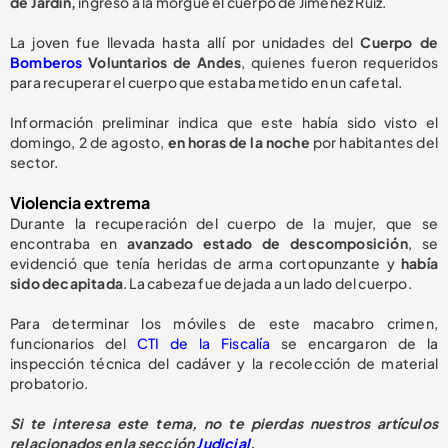
de Jardín,
ingresó a la morgue el cuerpo de Jiménez Ruiz.
La joven fue llevada hasta allí por unidades del
Cuerpo de
Bomberos
Voluntarios de Andes
, quienes fueron requeridos
para recuperar el cuerpo que estaba metido en un cafetal.
Información preliminar indica que este había sido visto el
domingo, 2 de agosto,
en horas de la noche
por habitantes del
sector.
Violencia extrema
Durante la recuperación del cuerpo de la mujer, que se
encontraba en
avanzado estado de descomposición
, se
evidenció que tenía heridas de arma cortopunzante y
había
sido decapitada
. La cabeza fue dejada a un lado del cuerpo.
Para determinar los móviles de este macabro crimen,
funcionarios del
CTI de la Fiscalía
se encargaron de la
inspección técnica del cadáver y la recolección de material
probatorio.
Si te interesa este tema, no te pierdas nuestros artículos
relacionados en la sección
Judicial
.