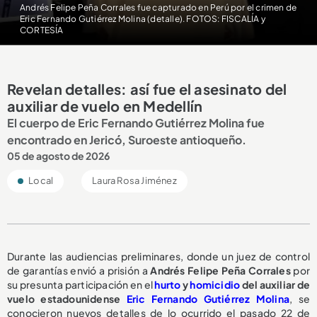
Andrés Felipe Peña Corrales fue capturado en Perú por el crimen de
Eric Fernando Gutiérrez Molina (detalle). FOTOS: FISCALÍA y
CORTESÍA
Revelan detalles: así fue el asesinato del
auxiliar de vuelo en Medellín
El cuerpo de Eric Fernando Gutiérrez Molina fue
encontrado en Jericó, Suroeste antioqueño.
05 de agosto de 2026
Local
Laura Rosa Jiménez
Durante las audiencias preliminares, donde un juez de control
de garantías envió a prisión a
Andrés Felipe Peña Corrales
por
su presunta participación en el
hurto
y
homicidio
del auxiliar de
vuelo estadounidense
Eric Fernando Gutiérrez Molina
, se
conocieron nuevos detalles de lo ocurrido el pasado 22 de