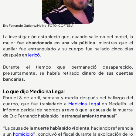
Eric Fernando Gutiérrez Molina. FOTO: CORTESÍA
La investigación estableció que, cuando salieron del motel, la
mujer
fue abandonada en una vía pública
, mientras que el
auxiliar fue estrangulado y su cuerpo fue hallado cinco días
después en
Jericó
.
Durante el tiempo que permaneció desaparecido,
presuntamente, se habría retirado
dinero de sus cuentas
bancarias.
Lo que dijo Medicina Legal
Para el 8 de abril, semana y media después del hallazgo del
cuerpo, que fue trasladado a
Medicina Legal
en Medellín, el
informe pericial de necropsia reveló que la causa de la muerte
de Eric Fernando había sido “
estrangulamiento manual
”.
“La causa de la
muerte había sido violenta
, haciendo referencia
a un
homicidio
”, concluyó el fiscal durante la explicación de lo