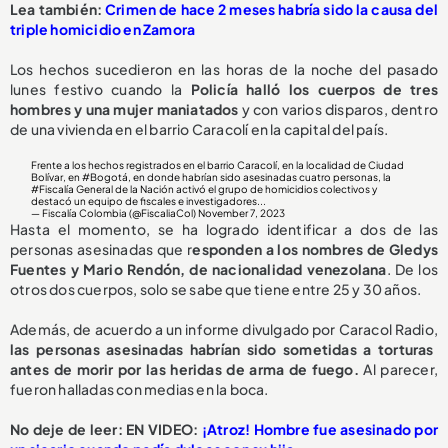
Lea también:
Crimen de hace 2 meses habría sido la causa del
triple homicidio en Zamora
Los hechos sucedieron en las horas de la noche del pasado
lunes festivo cuando la
Policía halló los cuerpos de tres
hombres y una mujer maniatados
y con varios disparos, dentro
de una vivienda en el barrio Caracolí en la capital del país.
Frente a los hechos registrados en el barrio Caracolí, en la localidad de Ciudad
Bolívar, en
#Bogotá
, en donde habrían sido asesinadas cuatro personas, la
#Fiscalía
General de la Nación activó el grupo de homicidios colectivos y
destacó un equipo de fiscales e investigadores...
— Fiscalía Colombia (@FiscaliaCol)
November 7, 2023
Hasta el momento, se ha logrado identificar a dos de las
personas asesinadas que r
esponden a los nombres de Gledys
Fuentes y Mario Rendón, de nacionalidad venezolana
. De los
otros dos cuerpos, solo se sabe que tiene entre 25 y 30 años.
Además, de acuerdo a un informe divulgado por Caracol Radio,
las personas asesinadas habrían sido sometidas a torturas
antes de morir por las heridas de arma de fuego.
Al parecer,
fueron halladas con medias en la boca.
No deje de leer: EN VIDEO:
¡Atroz! Hombre fue asesinado por