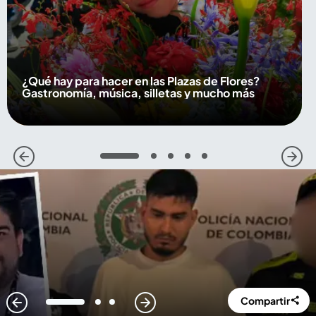
¿Qué hay para hacer en las Plazas de Flores?
Gastronomía, música, silletas y mucho más
1
2
3
4
5
Compartir
1
2
3