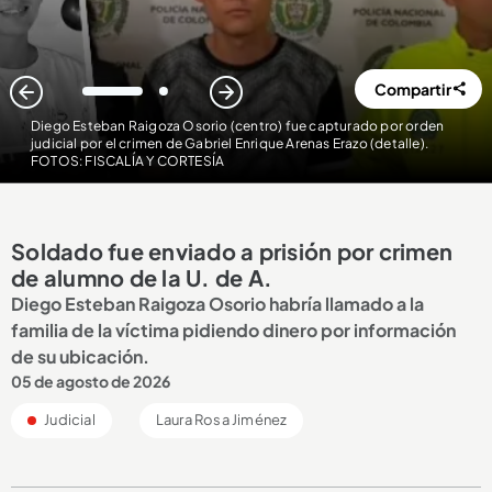
Compartir
1
2
Diego Esteban Raigoza Osorio (centro) fue capturado por orden
judicial por el crimen de Gabriel Enrique Arenas Erazo (detalle)
.
FOTOS: FISCALÍA Y CORTESÍA
Soldado fue enviado a prisión por crimen
de alumno de la U. de A.
Diego Esteban Raigoza Osorio habría llamado a la
familia de la víctima pidiendo dinero por información
de su ubicación.
05 de agosto de 2026
Judicial
Laura Rosa Jiménez