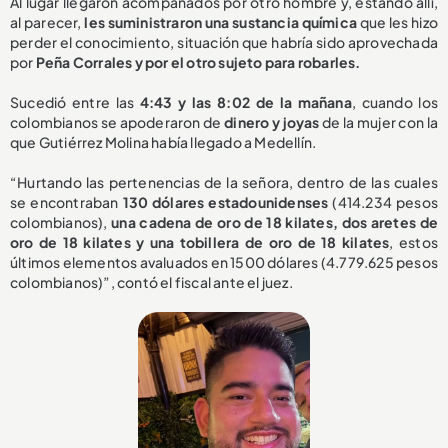
Al lugar llegaron acompañados por otro hombre y, estando allí,
al parecer,
les suministraron una sustancia química
que les hizo
perder el conocimiento, situación que habría sido aprovechada
por
Peña Corrales y por el otro sujeto para robarles.
Sucedió entre las
4:43 y las 8:02 de la mañana
, cuando los
colombianos se apoderaron de
dinero y joyas
de la mujer con la
que Gutiérrez Molina había llegado a Medellín.
“Hurtando las pertenencias de la señora, dentro de las cuales
se encontraban
130 dólares estadounidenses
(414.234 pesos
colombianos),
una cadena de oro de 18 kilates, dos aretes de
oro de 18 kilates y una tobillera de oro de 18 kilates
, estos
últimos elementos avaluados en 1500 dólares (4.779.625 pesos
colombianos)”, contó el fiscal ante el juez.