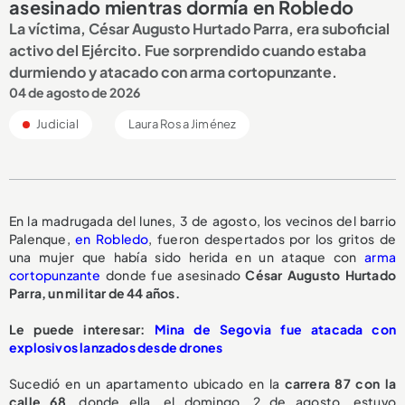
asesinado mientras dormía en Robledo
La víctima, César Augusto Hurtado Parra, era suboficial
activo del Ejército. Fue sorprendido cuando estaba
durmiendo y atacado con arma cortopunzante.
04 de agosto de 2026
Judicial
Laura Rosa Jiménez
En la madrugada del lunes, 3 de agosto, los vecinos del barrio
Palenque,
en Robledo
, fueron despertados por los gritos de
una mujer que había sido herida en un ataque con
arma
cortopunzante
donde fue asesinado
César Augusto Hurtado
Parra, un militar de 44 años.
Le puede interesar:
Mina de Segovia fue atacada con
explosivos lanzados desde drones
Sucedió en un apartamento ubicado en la
carrera 87 con la
calle 68
, donde ella, el domingo, 2 de agosto, estuvo