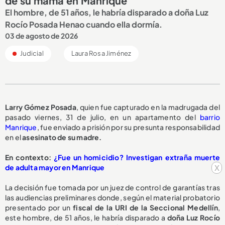
de su mamá en Manrique
El hombre, de 51 años, le habría disparado a doña Luz
Rocío Posada Henao cuando ella dormía.
03 de agosto de 2026
Judicial
Laura Rosa Jiménez
Larry Gómez Posada
, quien fue capturado en la madrugada del
pasado viernes, 31 de julio, en un apartamento del
barrio
Manrique
, fue enviado a prisión por su presunta responsabilidad
en el
asesinato de su madre.
En contexto:
¿Fue un homicidio? Investigan extraña muerte
x
de adulta mayor en Manrique
La decisión fue tomada por un juez de control de garantías tras
las audiencias preliminares donde, según el material probatorio
presentado por un
fiscal de la URI de la Seccional Medellín
,
este hombre, de 51 años, le habría disparado a
doña Luz Rocío