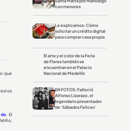
Santa Marta por manilargo
con menores
Le explicamos: Cómo
solicitar un crédito digital
para comprar casa propia
El arte y el color de la Feria
de Flores también se
encuentran en el Palacio
lo que
Nacional de Medellín
EN FOTOS: Falleció
 restos
Alfonso Lizarazo, el
legendario presentador
de ‘Sábados Felices’
l
río
.
El
Patiño,