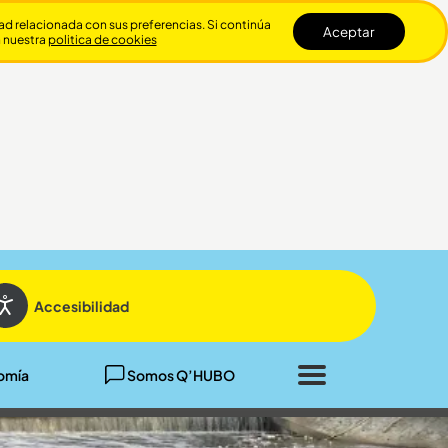
dad relacionada con sus preferencias. Si continúa
Aceptar
n nuestra
politica de cookies
Cerrar
Accesibilidad
omía
Somos Q’HUBO