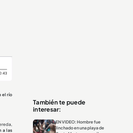
Duración: 43 segundos
0:43
 el río
También te puede
interesar:
EN VIDEO: Hombre fue
ereda,
linchado en una playa de
 a las