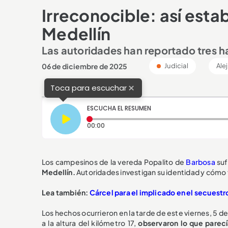
Irreconocible: así estab
Medellín
Las autoridades han reportado tres ha
06 de diciembre de 2025
Judicial
Ale
×
Toca para escuchar
ESCUCHA EL RESUMEN
Tiempo transcurrido: 0 segundos
00:00
Los campesinos de la vereda Popalito de
Barbosa
suf
Medellín.
Autoridades investigan su identidad y cómo t
Lea también:
Cárcel para el implicado en el secuestr
Los hechos ocurrieron en la tarde de este viernes, 5 
a la altura del kilómetro 17,
observaron lo que parecí