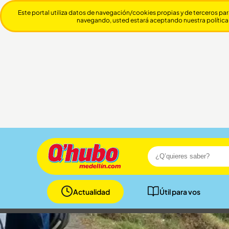
Este portal utiliza datos de navegación/cookies propias y de terceros par
navegando, usted estará aceptando nuestra política
Actualidad
Útil para vos