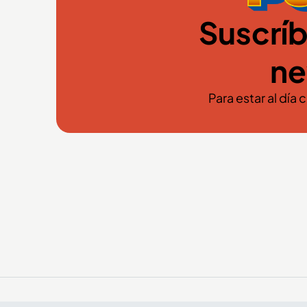
Suscríb
ne
Para estar al día 
El arte y el color de la Feria
de Flores también se