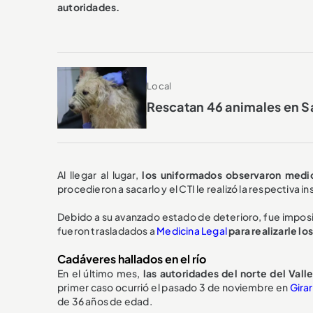
autoridades.
Local
Rescatan 46 animales en S
Al llegar al lugar,
los uniformados observaron medi
procedieron a sacarlo y el CTI le realizó la respectiva i
Debido a su avanzado estado de deterioro, fue imposibl
fueron trasladados a
Medicina Legal
para realizarle lo
Cadáveres hallados en el río
En el último mes,
las autoridades del norte del Vall
primer caso ocurrió el pasado 3 de noviembre en
Gira
de 36 años de edad.