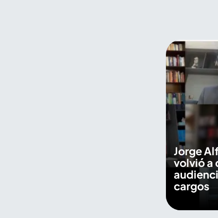
encuentran en el Palacio
Nacional de Medellín
Jorge Al
volvió a 
audienci
cargos