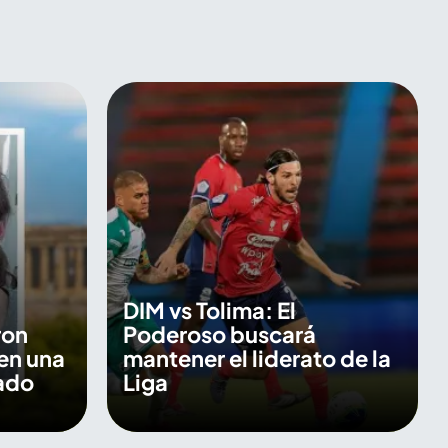
DIM vs Tolima: El
ron
Poderoso buscará
en una
mantener el liderato de la
ado
Liga