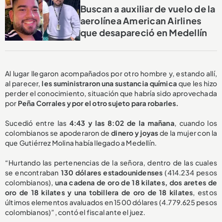
Buscan a auxiliar de vuelo de la
aerolínea American Airlines
que desapareció en Medellín
Al lugar llegaron acompañados por otro hombre y, estando allí,
al parecer,
les suministraron una sustancia química
que les hizo
perder el conocimiento, situación que habría sido aprovechada
por
Peña Corrales y por el otro sujeto para robarles.
Sucedió entre las
4:43 y las 8:02 de la mañana
, cuando los
colombianos se apoderaron de
dinero y joyas
de la mujer con la
que Gutiérrez Molina había llegado a Medellín.
“Hurtando las pertenencias de la señora, dentro de las cuales
se encontraban
130 dólares estadounidenses
(414.234 pesos
colombianos),
una cadena de oro de 18 kilates, dos aretes de
oro de 18 kilates y una tobillera de oro de 18 kilates
, estos
últimos elementos avaluados en 1500 dólares (4.779.625 pesos
colombianos)”, contó el fiscal ante el juez.