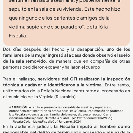
sepultó en la sala de su vivienda. Este hecho hizo
que ninguno de los parientes o amigos de la
víctima supieran de su paradero”, detalló la
Fiscalía.
Dos días después del hecho y la desaparición,
uno de los
familiares de la mujer ingresó a la casa donde observó el suelo
de la sala removido
, de manera que en compañía de otras
personas decidieron excavar y hallaron el cuerpo.
Tras el hallazgo,
servidores del CTI realizaron la inspección
técnica a cadáver e identificaron a la víctima.
Entre tanto,
uniformados de la Policía Nacional capturaron al procesado en
el municipio de La Virginia (Risaralda).
#ATENCIÓN
| A la cárcel presunto responsable de asesinar y sepultar a su
compañera sentimental en su propia casa, en
#Pereira
. Información en poder de
la
#Fiscalía
evidencia que un familiar de la mujer, al parecer, escuchó una
discusión entre la pareja, durante la cual el...
pic.twitter.com/sf1HAWl8og
— Fiscalía Colombia (@FiscaliaCol)
January 6, 2024
En la audiencia judicial,
la Fiscalía imputó al hombre como
responsable del delito de feminicidio agravado
y el juez de la