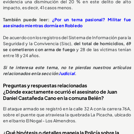
evidencia una disminución del 20 % en este delito de alto
impacto, es decir, 41 casos menos.
También puede leer:
¿Por un tema pasional? Militar fue
asesinado mientras dormía en Robledo
De acuerdo con los registros del Sistema de Información para la
Seguridad y la Convivencia (Sisc),
del total de homicidios, 69
se cometieron con arma de fuego
y 28 de las víctimas tenían
entre 18 y 24 años.
Si te interesa este tema, no te pierdas nuestros artículos
relacionados en la sección
Judicial
.
Preguntas y respuestas relacionadas
¿Dónde exactamente ocurrió el asesinato de Juan
Daniel Castañeda Cano en la comuna Belén?
El ataque armado se registró en la calle 32 A con la carrera 76A,
sobre el puente que atraviesa la quebrada La Picacha, ubicado
en el barrio El Nogal - Los Almendros.
¿Qué hipótesis o detalles maneja la Policía sobre la