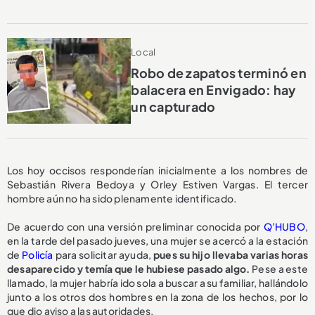
Local
Robo de zapatos terminó en
balacera en Envigado: hay
un capturado
Los hoy occisos responderían inicialmente a los nombres de
Sebastián Rivera Bedoya y Orley Estiven Vargas. El tercer
hombre aún no ha sido plenamente identificado.
De acuerdo con una versión preliminar conocida por
Q’HUBO
,
en la tarde del pasado jueves, una mujer se acercó a la estación
de
Policía
para solicitar ayuda,
pues su hijo llevaba varias horas
desaparecido y temía que le hubiese pasado algo.
Pese a este
llamado, la mujer habría ido sola a buscar a su familiar, hallándolo
junto a los otros dos hombres en la zona de los hechos, por lo
que dio aviso a las autoridades.