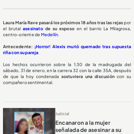
Laura María Rave pasará los
próximos 18 años
tras las rejas
por
el brutal
asesinato
de su esposo
en el barrio La Milagrosa,
centro-oriente de
Medellín
.
Antecedente:
¡Horror! Alexis murió quemado tras supuesta
riña con su pareja
Los hechos ocurrieron sobre la 1:30 de la madrugada del
sábado, 31 de enero, en la carrera 32 con la calle 35A, después
de que la hoy condenada
sostuviera una discusión
con su
compañero sentimental.
Judicial
Encanaron a la mujer
señalada de asesinar a su