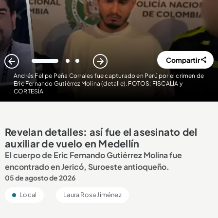
Compartir
1
2
3
Andrés Felipe Peña Corrales fue capturado en Perú por el crimen de
Eric Fernando Gutiérrez Molina (detalle). FOTOS: FISCALÍA y
CORTESÍA
Revelan detalles: así fue el asesinato del
auxiliar de vuelo en Medellín
El cuerpo de Eric Fernando Gutiérrez Molina fue
encontrado en Jericó, Suroeste antioqueño.
05 de agosto de 2026
Local
Laura Rosa Jiménez