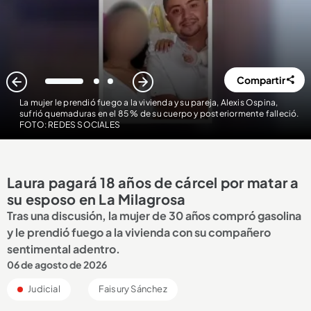
Compartir
1
2
3
La mujer le prendió fuego a la vivienda y su pareja, Alexis Ospina,
sufrió quemaduras en el 85 % de su cuerpo y posteriormente falleció.
FOTO: REDES SOCIALES
Laura pagará 18 años de cárcel por matar a
su esposo en La Milagrosa
Tras una discusión, la mujer de 30 años compró gasolina
y le prendió fuego a la vivienda con su compañero
sentimental adentro.
06 de agosto de 2026
Judicial
Faisury Sánchez