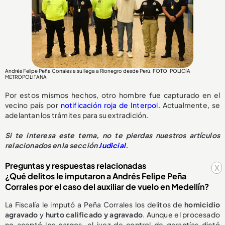
Andrés Felipe Peña Corrales a su llega a Rionegro desde Perú. FOTO: POLICÍA
METROPOLITANA
Por estos mismos hechos, otro hombre fue capturado en el
vecino país por
notificación roja de Interpol
. Actualmente, se
adelantan los trámites para su extradición.
Si te interesa este tema, no te pierdas nuestros artículos
relacionados en la sección
Judicial
.
Preguntas y respuestas relacionadas
x
¿Qué delitos le imputaron a Andrés Felipe Peña
Corrales por el caso del auxiliar de vuelo en Medellín?
La Fiscalía le imputó a Peña Corrales los delitos de
homicidio
agravado
y
hurto calificado y agravado
. Aunque el procesado
no aceptó los cargos, el juez de control de garantías dictó