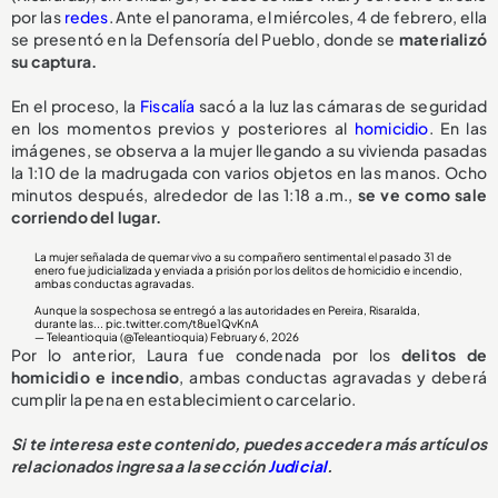
por las
redes
. Ante el panorama, el miércoles, 4 de febrero, ella
se presentó en la Defensoría del Pueblo, donde se
materializó
su captura.
En el proceso, la
Fiscalía
sacó a la luz las cámaras de seguridad
en los momentos previos y posteriores al
homicidio
. En las
imágenes, se observa a la mujer llegando a su vivienda pasadas
la 1:10 de la madrugada con varios objetos en las manos. Ocho
minutos después, alrededor de las 1:18 a.m.,
se ve como sale
corriendo del lugar.
La mujer señalada de quemar vivo a su compañero sentimental el pasado 31 de
enero fue judicializada y enviada a prisión por los delitos de homicidio e incendio,
ambas conductas agravadas.
Aunque la sospechosa se entregó a las autoridades en Pereira, Risaralda,
durante las...
pic.twitter.com/t8ue1QvKnA
— Teleantioquia (@Teleantioquia)
February 6, 2026
Por lo anterior, Laura fue condenada por los
delitos de
homicidio e incendio
, ambas conductas agravadas y deberá
cumplir la pena en establecimiento carcelario.
Si te interesa este contenido, puedes acceder a más artículos
relacionados ingresa a la sección
Judicial
.