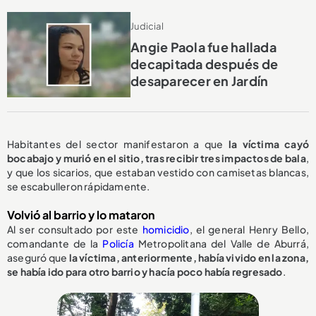
Judicial
Angie Paola fue hallada
decapitada después de
desaparecer en Jardín
Habitantes del sector manifestaron a que
la víctima cayó
bocabajo y murió en el sitio, tras recibir tres impactos de bala
,
y que los sicarios, que estaban vestido con camisetas blancas,
se escabulleron rápidamente.
Volvió al barrio y lo mataron
Al ser consultado por este
homicidio
, el general Henry Bello,
comandante de la
Policía
Metropolitana del Valle de Aburrá,
aseguró que
la víctima, anteriormente, había vivido en la zona,
se había ido para otro barrio y hacía poco había regresado
.