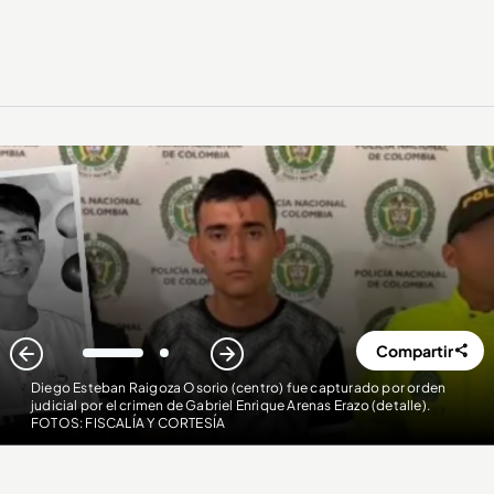
Compartir
1
2
Diego Esteban Raigoza Osorio (centro) fue capturado por orden
judicial por el crimen de Gabriel Enrique Arenas Erazo (detalle)
.
FOTOS: FISCALÍA Y CORTESÍA