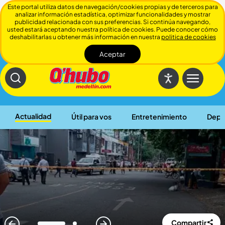
Este portal utiliza datos de navegación/cookies propias y de terceros para
analizar información estadística, optimizar funcionalidades y mostrar
publicidad relacionada con sus preferencias. Si continúa navegando,
usted estará aceptando nuestra política de cookies. Puede conocer cómo
deshabilitarlas u obtener más información en nuestra
politica de cookies
Aceptar
Cerrar
Actualidad
Útil para vos
Entretenimiento
Depo
Compartir