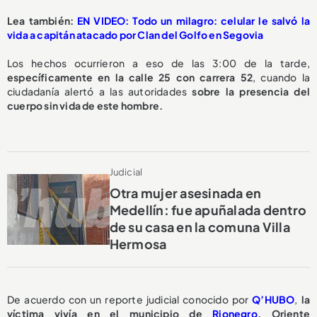
Lea también:
EN VIDEO: Todo un milagro: celular le salvó la
vida a capitán atacado por Clan del Golfo en Segovia
Los hechos ocurrieron a eso de las 3:00 de la tarde,
específicamente en la calle 25 con carrera 52
, cuando la
ciudadanía alertó a las autoridades
sobre la presencia del
cuerpo sin vida de este hombre.
Judicial
Otra mujer asesinada en
Medellín: fue apuñalada dentro
de su casa en la comuna Villa
Hermosa
De acuerdo con un reporte judicial conocido por
Q’HUBO
,
la
víctima vivía en el municipio de
Rionegro
, Oriente