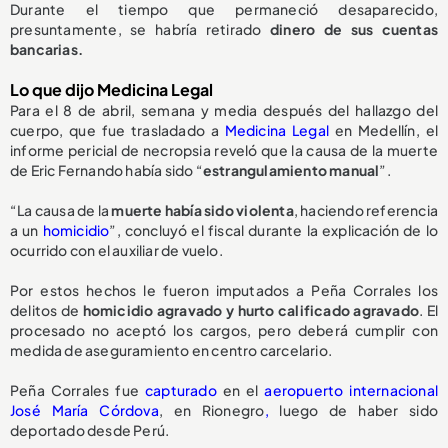
Durante el tiempo que permaneció desaparecido,
presuntamente, se habría retirado
dinero de sus cuentas
bancarias.
Lo que dijo Medicina Legal
Para el 8 de abril, semana y media después del hallazgo del
cuerpo, que fue trasladado a
Medicina Legal
en Medellín, el
informe pericial de necropsia reveló que la causa de la muerte
de Eric Fernando había sido “
estrangulamiento manual
”.
“La causa de la
muerte había sido violenta
, haciendo referencia
a un
homicidio
”, concluyó el fiscal durante la explicación de lo
ocurrido con el auxiliar de vuelo.
Por estos hechos le fueron imputados a Peña Corrales los
delitos de
homicidio agravado y hurto calificado agravado
. El
procesado no aceptó los cargos, pero deberá cumplir con
medida de aseguramiento en centro carcelario.
Peña Corrales fue
capturado
en el
aeropuerto internacional
José María Córdova
, en Rionegro
,
luego de haber sido
deportado desde Perú.