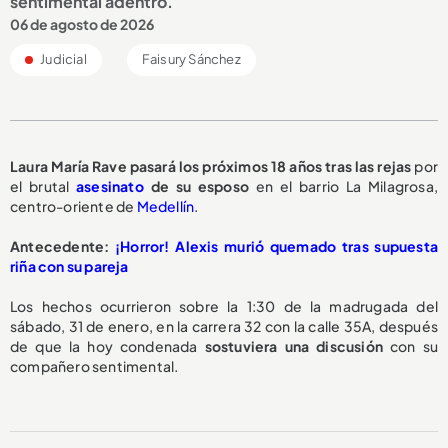
sentimental adentro.
06 de agosto de 2026
Judicial
Faisury Sánchez
Laura María Rave pasará los
próximos 18 años
tras las rejas
por
el brutal
asesinato
de su esposo
en el barrio La Milagrosa,
centro-oriente de
Medellín
.
Antecedente:
¡Horror! Alexis murió quemado tras supuesta
riña con su pareja
Los hechos ocurrieron sobre la 1:30 de la madrugada del
sábado, 31 de enero, en la carrera 32 con la calle 35A, después
de que la hoy condenada
sostuviera una discusión
con su
compañero sentimental.