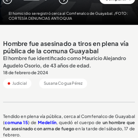
1
2
El homicidio se registró cerca al Comfenalco de Guayabal. /FOTO:
CORTESÍA DENUNCIAS ANTIOQUIA
Hombre fue asesinado a tiros en plena vía
pública de la comuna Guayabal
El hombre fue identificado como Mauricio Alejandro
Agudelo Osorio, de 43 años de edad.
18 de febrero de 2024
Judicial
Susana Cogua Pérez
Tendido en plena vía pública, cerca al Comfenalco de Guayabal
(
comuna 15
) de
Medellín
, quedó el cuerpo de
un hombre que
fue asesinado con arma de fuego
en la tarde del sábado, 17 de
febrero.