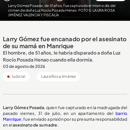
Larry Gómez Posada, de 51 años, fue capturado el mismo día del
crimen de doña Luz Rocío Posada Henao. FOTOS: LAURA ROSA
JIMÉNEZ VALENCIA Y FISCALÍA
Larry Gómez fue encanado por el asesinato
de su mamá en Manrique
El hombre, de 51 años, le habría disparado a doña Luz
Rocío Posada Henao cuando ella dormía.
03 de agosto de 2026
Judicial
Laura Rosa Jiménez
Larry Gómez Posada
, quien fue capturado en la madrugada del
pasado viernes, 31 de julio, en un apartamento del
barrio
Manrique
, fue enviado a prisión por su presunta responsabilidad
en el
asesinato de su madre.