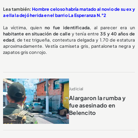
Lea también:
Hombre celoso habría matado al novio de su ex y
a ella la dejó herida en el barrio La Esperanza N.°2
La víctima, quien
no fue identificada
, al parecer era un
habitante en situación de calle
y tenía entre
35 y 40 años de
edad
, de tez trigueña, contextura delgada y 1.70 de estatura
aproximadamente. Vestía camiseta gris, pantaloneta negra y
zapatos gris con rojo.
Judicial
Alargaron la rumba y
fue asesinado en
Belencito