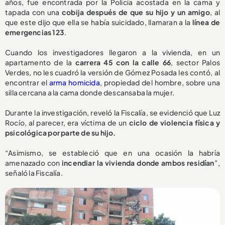
años, fue encontrada por la Policía acostada en la cama y
tapada con una
cobija después de que su hijo y un amigo
, al
que este dijo que ella se había suicidado, llamaran a la
línea de
emergencias 123
.
Cuando los investigadores llegaron a la vivienda, en un
apartamento de la
carrera 45 con la calle 66
, sector Palos
Verdes, no les cuadró la versión de Gómez Posada les contó, al
encontrar el
arma homicida
, propiedad del hombre, sobre una
silla cercana a la cama donde descansaba la mujer.
Durante la investigación, reveló la Fiscalía, se evidenció que Luz
Rocío, al parecer, era víctima de un
ciclo de violencia física y
psicológica por parte de su hijo.
“Asimismo, se estableció que en una ocasión la habría
amenazado con
incendiar la vivienda donde ambos residían
”,
señaló la Fiscalía.