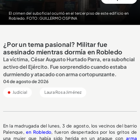
El crimen del suboficial ocurrió en el tercer piso de este edificio en
Robledo. FOTO: GUILLERMO OSPINA
¿Por un tema pasional? Militar fue
asesinado mientras dormía en Robledo
La víctima, César Augusto Hurtado Parra, era suboficial
activo del Ejército. Fue sorprendido cuando estaba
durmiendo y atacado con arma cortopunzante.
04 de agosto de 2026
Judicial
Laura Rosa Jiménez
En la madrugada del lunes, 3 de agosto, los vecinos del barrio
Palenque,
en Robledo
, fueron despertados por los gritos de
una mujer que había sido herida en un ataque con
arma