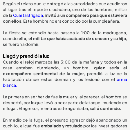
Según el relato que le entregó a las autoridades que acudieron
al lugar tras el reporte ciudadano, uno de los hombres, militar
de la
Cuarta Brigada
,
invitó a un compañero para que estuviera
con ellos.
Este hombre no era conocido por la cumpleañera.
La fiesta se extendió hasta pasada la 1:00 de la madrugada,
cuando
ella, el militar que había acabado de conocer y su hija
,
se fueron a dormir.
Llegó y prendió la luz
Cuando el reloj marcaba las 3:00 de la mañana y todos en la
casa estaban durmiendo, un hombre,
quien sería el
excompañero sentimental de la mujer,
prendió la luz de la
habitación donde estos dormían y los lesionó con el
arma
blanca.
La primera en ser herida fue la mujer y, al parecer, el hombre se
despertó, por lo que llevó la peor parte del ataque, muriendo en
el lugar. El agresor, mientras este agonizaba,
salió corriendo.
En medio de la fuga, el presunto agresor dejó abandonado un
cuchillo, el cual fue
embalado y rotulado
por los investigadores