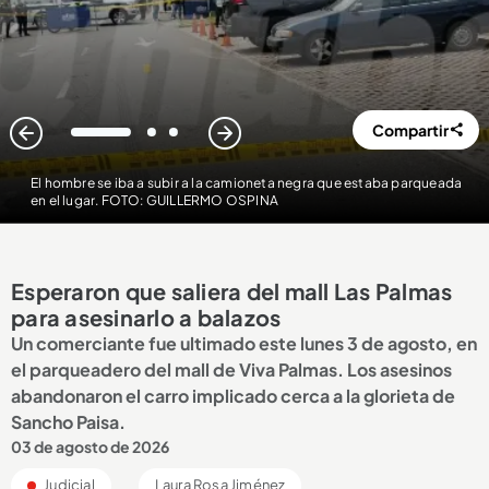
Compartir
1
2
3
El hombre se iba a subir a la camioneta negra que estaba parqueada
en el lugar. FOTO: GUILLERMO OSPINA
Esperaron que saliera del mall Las Palmas
para asesinarlo a balazos
Un comerciante fue ultimado este lunes 3 de agosto, en
el parqueadero del mall de Viva Palmas. Los asesinos
abandonaron el carro implicado cerca a la glorieta de
Sancho Paisa.
03 de agosto de 2026
Judicial
Laura Rosa Jiménez