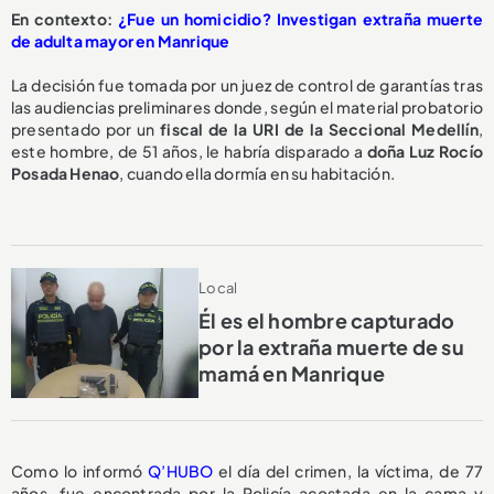
En contexto:
¿Fue un homicidio? Investigan extraña muerte
de adulta mayor en Manrique
La decisión fue tomada por un juez de control de garantías tras
las audiencias preliminares donde, según el material probatorio
presentado por un
fiscal de la URI de la Seccional Medellín
,
este hombre, de 51 años, le habría disparado a
doña Luz Rocío
Posada Henao
, cuando ella dormía en su habitación.
Local
Él es el hombre capturado
por la extraña muerte de su
mamá en Manrique
Como lo informó
Q’HUBO
el día del crimen, la víctima, de 77
años, fue encontrada por la Policía acostada en la cama y