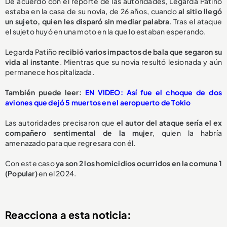
De acuerdo con el reporte de las autoridades, Legarda Patiño
estaba en la casa de su novia, de 26 años, cuando
al sitio llegó
un sujeto, quien les disparó sin mediar palabra
. Tras el ataque
el sujeto huyó en una moto en la que lo estaban esperando.
Legarda Patiño
recibió varios impactos de bala que segaron su
vida al instante
. Mientras que su novia resultó lesionada y aún
permanece hospitalizada.
También puede leer:
EN VIDEO: Así fue el choque de dos
aviones que dejó 5 muertos en el aeropuerto de Tokio
Las autoridades precisaron que
el autor del ataque sería el ex
compañero sentimental de la mujer
, quien la habría
amenazado para que regresara con él.
Con este caso
ya son 2 los homicidios ocurridos en la comuna 1
(Popular)
en el 2024.
Reacciona a esta noticia: