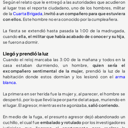
Según el relato que le entregó a las autoridades que acudieron
al lugar tras el reporte ciudadano, uno de los hombres, militar
de la
Cuarta Brigada
,
invitó a un compañero para que estuviera
con ellos.
Este hombre no era conocido por la cumpleañera.
La fiesta se extendió hasta pasada la 1:00 de la madrugada,
cuando
ella, el militar que había acabado de conocer y su hija
,
se fueron a dormir.
Llegó y prendió la luz
Cuando el reloj marcaba las 3:00 de la mañana y todos en la
casa estaban durmiendo, un hombre,
quien sería el
excompañero sentimental de la mujer,
prendió la luz de la
habitación donde estos dormían y los lesionó con el
arma
blanca.
La primera en ser herida fue la mujer y, al parecer, el hombre se
despertó, por lo que llevó la peor parte del ataque, muriendo en
el lugar. El agresor, mientras este agonizaba,
salió corriendo.
En medio de la fuga, el presunto agresor dejó abandonado un
cuchillo, el cual fue
embalado y rotulado
por los investigadores