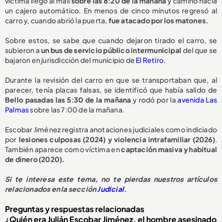
víctima llegó al mall
sobre las 8:20 de la mañana
y caminó hacia
un cajero automático. En menos de cinco minutos regresó al
carro y, cuando abrió la puerta,
fue atacado por los matones.
Sobre estos, se sabe que cuando dejaron tirado el carro, se
subieron a
un bus de servicio público intermunicipal
del que se
bajaron en jurisdicción del municipio de
El Retiro.
Durante la revisión del carro en que se transportaban que, al
parecer, tenía placas falsas, se identificó que había salido de
Bello pasadas las 5:30 de la mañana
y rodó por la
avenida Las
Palmas
sobre las 7:00 de la mañana.
Escobar Jiménez registra anotaciones judiciales como indiciado
por
lesiones culposas (2024) y violencia intrafamiliar (2026)
.
También aparece como víctima en
captación masiva y habitual
de dinero (2020).
Si te interesa este tema, no te pierdas nuestros artículos
relacionados en la sección
Judicial
.
Preguntas y respuestas relacionadas
¿Quién era Julián Escobar Jiménez, el hombre asesinado