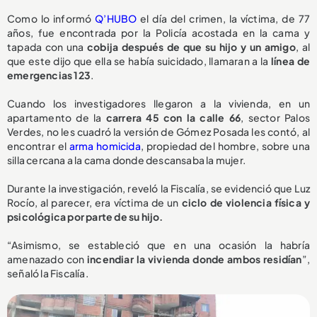
Como lo informó
Q’HUBO
el día del crimen, la víctima, de 77
años, fue encontrada por la Policía acostada en la cama y
tapada con una
cobija después de que su hijo y un amigo
, al
que este dijo que ella se había suicidado, llamaran a la
línea de
emergencias 123
.
Cuando los investigadores llegaron a la vivienda, en un
apartamento de la
carrera 45 con la calle 66
, sector Palos
Verdes, no les cuadró la versión de Gómez Posada les contó, al
encontrar el
arma homicida
, propiedad del hombre, sobre una
silla cercana a la cama donde descansaba la mujer.
Durante la investigación, reveló la Fiscalía, se evidenció que Luz
Rocío, al parecer, era víctima de un
ciclo de violencia física y
psicológica por parte de su hijo.
“Asimismo, se estableció que en una ocasión la habría
amenazado con
incendiar la vivienda donde ambos residían
”,
señaló la Fiscalía.