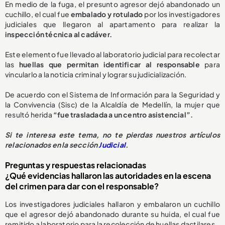
En medio de la fuga, el presunto agresor dejó abandonado un
cuchillo, el cual fue
embalado y rotulado
por los investigadores
judiciales que llegaron al apartamento para realizar la
inspección técnica al cadáver.
Este elemento fue llevado al laboratorio judicial para recolectar
las
huellas que permitan identificar al responsable
para
vincularlo a la noticia criminal y lograr su judicialización.
De acuerdo con el Sistema de Información para la Seguridad y
la Convivencia (Sisc) de la Alcaldía de Medellín, la mujer que
resultó herida
“fue trasladada a un centro asistencial”.
Si te interesa este tema, no te pierdas nuestros artículos
relacionados en la sección
Judicial
.
Preguntas y respuestas relacionadas
¿Qué evidencias hallaron las autoridades en la escena
del crimen para dar con el responsable?
Los investigadores judiciales hallaron y embalaron un cuchillo
que el agresor dejó abandonado durante su huida, el cual fue
remitido a laboratorio para la recolección de huellas dactilares.