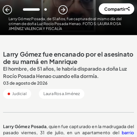
Compartir
1
2
Larry Gómez Posada, de 51 años, fue capturado el mismo día del
crimen de doña Luz Rocío Posada Henao. FOTOS: LAURA ROSA
JIMÉNEZ VALENCIA Y FISCALÍA
Larry Gómez fue encanado por el asesinato
de su mamá en Manrique
El hombre, de 51 años, le habría disparado a doña Luz
Rocío Posada Henao cuando ella dormía.
03 de agosto de 2026
Judicial
Laura Rosa Jiménez
Larry Gómez Posada
, quien fue capturado en la madrugada del
pasado viernes, 31 de julio, en un apartamento del
barrio