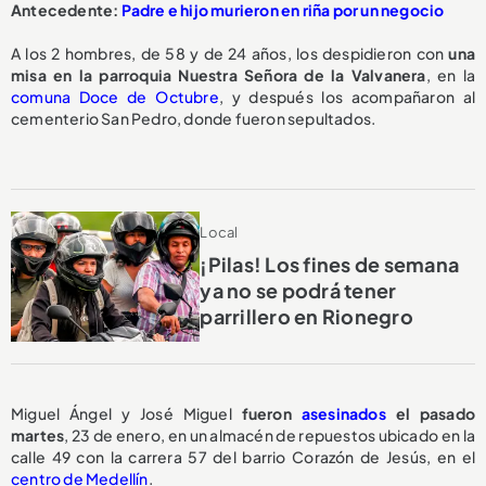
Antecedente:
Padre e hijo murieron en riña por un negocio
A los 2 hombres, de 58 y de 24 años, los despidieron con
una
misa en la parroquia Nuestra Señora de la Valvanera
, en la
comuna Doce de Octubre
, y después los acompañaron al
cementerio San Pedro, donde fueron sepultados.
Local
¡Pilas! Los fines de semana
ya no se podrá tener
parrillero en Rionegro
Miguel Ángel y José Miguel
fueron
asesinados
el pasado
martes
, 23 de enero, en un almacén de repuestos ubicado en la
calle 49 con la carrera 57 del barrio Corazón de Jesús, en el
centro de Medellín
.