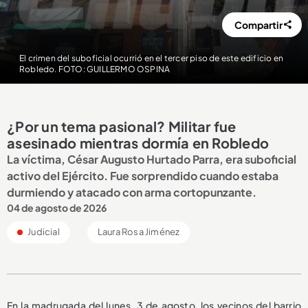
Compartir
El crimen del suboficial ocurrió en el tercer piso de este edificio en
Robledo. FOTO: GUILLERMO OSPINA
¿Por un tema pasional? Militar fue
asesinado mientras dormía en Robledo
La víctima, César Augusto Hurtado Parra, era suboficial
activo del Ejército. Fue sorprendido cuando estaba
durmiendo y atacado con arma cortopunzante.
04 de agosto de 2026
Judicial
Laura Rosa Jiménez
En la madrugada del lunes, 3 de agosto, los vecinos del barrio