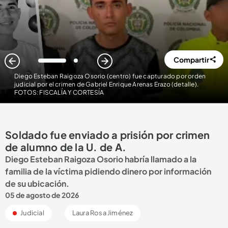
Compartir
1
2
Diego Esteban Raigoza Osorio (centro) fue capturado por orden
judicial por el crimen de Gabriel Enrique Arenas Erazo (detalle)
.
FOTOS: FISCALÍA Y CORTESÍA
Soldado fue enviado a prisión por crimen
de alumno de la U. de A.
Diego Esteban Raigoza Osorio habría llamado a la
familia de la víctima pidiendo dinero por información
de su ubicación.
05 de agosto de 2026
Judicial
Laura Rosa Jiménez