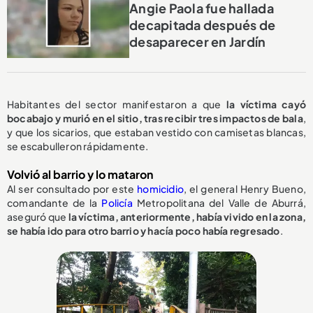
Angie Paola fue hallada
decapitada después de
desaparecer en Jardín
Habitantes del sector manifestaron a que
la víctima cayó
bocabajo y murió en el sitio, tras recibir tres impactos de bala
,
y que los sicarios, que estaban vestido con camisetas blancas,
se escabulleron rápidamente.
Volvió al barrio y lo mataron
Al ser consultado por este
homicidio
, el general Henry Bueno,
comandante de la
Policía
Metropolitana del Valle de Aburrá,
aseguró que
la víctima, anteriormente, había vivido en la zona,
se había ido para otro barrio y hacía poco había regresado
.