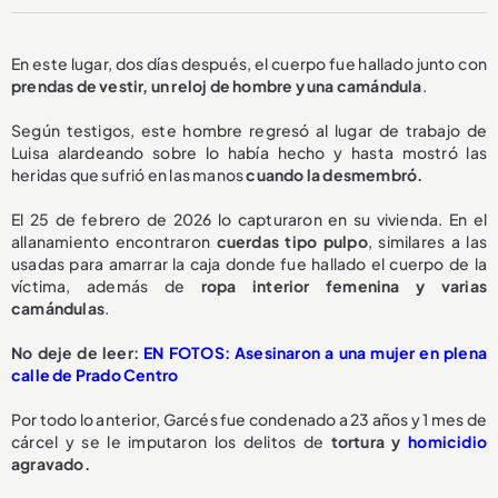
En este lugar, dos días después, el cuerpo fue hallado junto con
p
rendas de vestir, un reloj de hombre y una camándula
.
Según testigos, este hombre regresó al lugar de trabajo de
Luisa alardeando sobre lo había hecho y hasta mostró las
heridas que sufrió en las manos
cuando la desmembró.
El 25 de febrero de 2026 lo capturaron en su vivienda. En el
allanamiento encontraron
cuerdas tipo pulpo
, similares a las
usadas para amarrar la caja donde fue hallado el cuerpo de la
víctima, además de
ropa interior femenina y varias
camándulas
.
No deje de leer:
EN FOTOS: Asesinaron a una mujer en plena
calle de Prado Centro
Por todo lo anterior, Garcés fue condenado a 23 años y 1 mes de
cárcel y se le imputaron los delitos de
tortura y
homicidio
agravado.