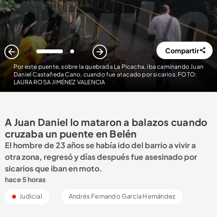
Compartir
1
2
Por este puente, sobre la quebrada La Picacha, iba caminando Juan
Daniel Castañeda Cano, cuando fue atacado por sicarios. FOTO:
LAURA ROSA JIMÉNEZ VALENCIA
A Juan Daniel lo mataron a balazos cuando
cruzaba un puente en Belén
El hombre de 23 años se había ido del barrio a vivir a
otra zona, regresó y días después fue asesinado por
sicarios que iban en moto.
hace 5 horas
Judicial
Andrés Fernando García Hernández