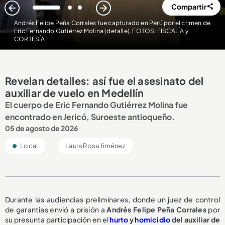
Compartir
1
2
3
Andrés Felipe Peña Corrales fue capturado en Perú por el crimen de
Eric Fernando Gutiérrez Molina (detalle). FOTOS: FISCALÍA y
CORTESÍA
Revelan detalles: así fue el asesinato del
auxiliar de vuelo en Medellín
El cuerpo de Eric Fernando Gutiérrez Molina fue
encontrado en Jericó, Suroeste antioqueño.
05 de agosto de 2026
Local
Laura Rosa Jiménez
Durante las audiencias preliminares, donde un juez de control
de garantías envió a prisión a
Andrés Felipe Peña Corrales
por
su presunta participación en el
hurto
y
homicidio
del auxiliar de