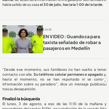
había salido de su casa
el 30 de julio, hacia la 1:00 de la tarde
.
Local
EN VIDEO: Guandoca para
taxista señalado de robar a
pasajeros en Medellín
“Desde ese momento, sus familiares no han vuelto a tener
contacto con ella.
Su teléfono celular permanece apagado
y,
hasta el momento, no se han reportado ni se conoce
x
información sobre su paradero”, dice un mensaje publicado
tras su desaparición.
Finalizó la búsqueda
El lunes, 3 de agosto, a eso de las 11:10 de la mañana y
procedente del sector El Filo, en jurisdicción de la vereda Alto