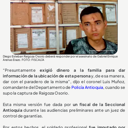
Diego Esteban Raigoza Osorio deberá responder por el asesinato de Gabriel Enrique
Arenas Erazo
. FOTO: FISCALÍA
“Presuntamente
exigió dinero a la familia para dar
información de la ubicación de esta persona
y, de esa manera,
dar con el paradero de la misma”, dijo el coronel Luis Muñoz,
comandante del Departamento de
Policía Antioquia
, cuando se
supo la captura de Raigoza Osorio.
Esta misma versión fue dada por
un fiscal de la Seccional
Antioquia
durante las audiencias preliminares ante un juez de
control de garantías.
Por estos hechos, el soldado profesional
fue imputado por