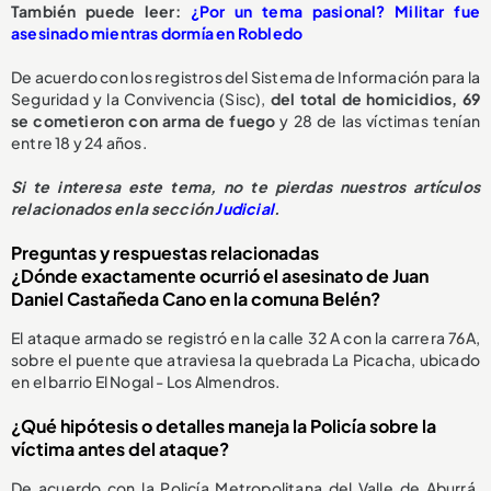
También puede leer:
¿Por un tema pasional? Militar fue
asesinado mientras dormía en Robledo
De acuerdo con los registros del Sistema de Información para la
Seguridad y la Convivencia (Sisc),
del total de homicidios, 69
se cometieron con arma de fuego
y 28 de las víctimas tenían
entre 18 y 24 años.
Si te interesa este tema, no te pierdas nuestros artículos
relacionados en la sección
Judicial
.
Preguntas y respuestas relacionadas
¿Dónde exactamente ocurrió el asesinato de Juan
Daniel Castañeda Cano en la comuna Belén?
El ataque armado se registró en la calle 32 A con la carrera 76A,
sobre el puente que atraviesa la quebrada La Picacha, ubicado
en el barrio El Nogal - Los Almendros.
¿Qué hipótesis o detalles maneja la Policía sobre la
víctima antes del ataque?
De acuerdo con la Policía Metropolitana del Valle de Aburrá,