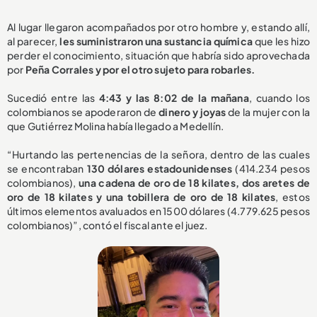
Al lugar llegaron acompañados por otro hombre y, estando allí,
al parecer,
les suministraron una sustancia química
que les hizo
perder el conocimiento, situación que habría sido aprovechada
por
Peña Corrales y por el otro sujeto para robarles.
Sucedió entre las
4:43 y las 8:02 de la mañana
, cuando los
colombianos se apoderaron de
dinero y joyas
de la mujer con la
que Gutiérrez Molina había llegado a Medellín.
“Hurtando las pertenencias de la señora, dentro de las cuales
se encontraban
130 dólares estadounidenses
(414.234 pesos
colombianos),
una cadena de oro de 18 kilates, dos aretes de
oro de 18 kilates y una tobillera de oro de 18 kilates
, estos
últimos elementos avaluados en 1500 dólares (4.779.625 pesos
colombianos)”, contó el fiscal ante el juez.