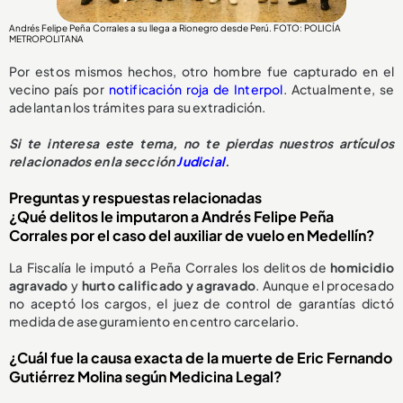
Andrés Felipe Peña Corrales a su llega a Rionegro desde Perú. FOTO: POLICÍA
METROPOLITANA
Por estos mismos hechos, otro hombre fue capturado en el
vecino país por
notificación roja de Interpol
. Actualmente, se
adelantan los trámites para su extradición.
Si te interesa este tema, no te pierdas nuestros artículos
relacionados en la sección
Judicial
.
Preguntas y respuestas relacionadas
¿Qué delitos le imputaron a Andrés Felipe Peña
Corrales por el caso del auxiliar de vuelo en Medellín?
La Fiscalía le imputó a Peña Corrales los delitos de
homicidio
agravado
y
hurto calificado y agravado
. Aunque el procesado
no aceptó los cargos, el juez de control de garantías dictó
medida de aseguramiento en centro carcelario.
¿Cuál fue la causa exacta de la muerte de Eric Fernando
Gutiérrez Molina según Medicina Legal?