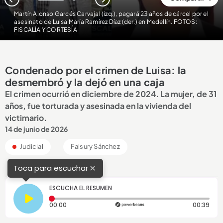
1
2
Martín Alonso Garcés Carvajal (izq.), pagará 23 años de cárcel por el
asesinato de Luisa María Ramírez Díaz (der.) en Medellín. FOTOS:
FISCALÍA Y CORTESÍA
Condenado por el crimen de Luisa: la
desmembró y la dejó en una caja
El crimen ocurrió en diciembre de 2024. La mujer, de 31
años, fue torturada y asesinada en la vivienda del
victimario.
14 de junio de 2026
Judicial
Faisury Sánchez
×
Toca para escuchar
ESCUCHA EL RESUMEN
Tiempo transcurrido: 0 segundos
Dura
00:00
00:39