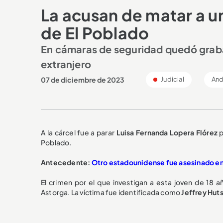
La acusan de matar a u
de El Poblado
En cámaras de seguridad quedó grabad
extranjero
07 de diciembre de 2023
Judicial
And
A la cárcel fue a parar
Luisa Fernanda Lopera Flórez
p
Poblado.
Antecedente:
Otro estadounidense fue asesinado en
El crimen por el que investigan a esta joven de 18 a
Astorga. La víctima fue identificada como
Jeffrey Hut