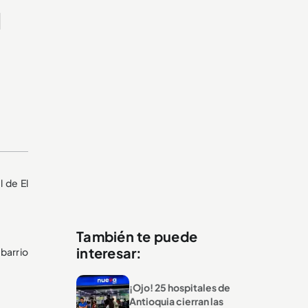
l
 de El
También te puede
interesar:
barrio
¡Ojo! 25 hospitales de
Antioquia cierran las