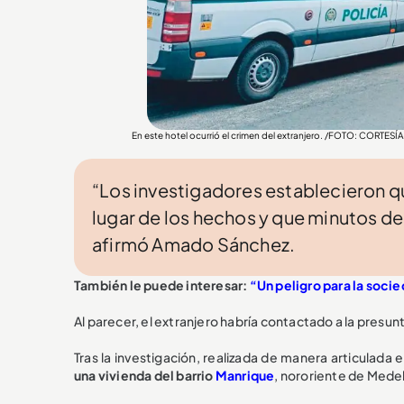
En este hotel ocurrió el crimen del extranjero. /FOTO: CORTESÍ
“Los investigadores establecieron que
lugar de los hechos y que minutos des
afirmó Amado Sánchez.
También le puede interesar:
“Un peligro para la socie
Al parecer, el extranjero habría contactado a la presun
Tras la investigación, realizada de manera articulada ent
una vivienda del barrio
Manrique
, nororiente de Medel