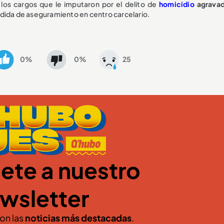
los cargos que le imputaron por el delito de
homicidio
agrava
edida de aseguramiento en centro carcelario.
0%
0%
25
ete a nuestro
wsletter
con las
noticias más destacadas
.