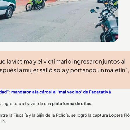
A
 la víctima y el victimario ingresaron juntos al
pués la mujer salió sola y portando un maletín”,
dad”: mandaron a la cárcel al ‘mal vecino’ de Facatativá
ta agresora a través de una
plataforma de citas
.
re la Fiscalía y la Sijín de la Policía, se logró la captura Lopera Fl
lín.