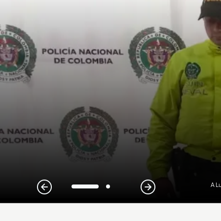
A L
1
2