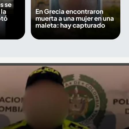
s se
 la
En Grecia encontraron
ptó
muerta a una mujer en una
maleta: hay capturado