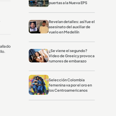
puertas a la Nueva EPS
e
Revelan detalles: así fue el
asesinato del auxiliar de
vuelo en Medellín
allado
¿Se viene el segundo?
llo.
Video de Greeicy provoca
rumores de embarazo
Selección Colombia
femenina va por el oro en
los Centroamericanos