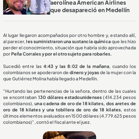
aerolínea American Airlines
que desapareció en Medellín
Al lugar llegaron acompañados por otro hombre y, estando allí,
al parecer,
les suministraron una sustancia química
que les hizo
perder el conocimiento, situación que habría sido aprovechada
por
Peña Corrales y por el otro sujeto para robarles.
Sucedió entre las
4:43 y las 8:02 de la mañana
, cuando los
colombianos se apoderaron de
dinero y joyas
de la mujer con la
que Gutiérrez Molina había llegado a Medellín.
“Hurtando las pertenencias de la señora, dentro de las cuales
se encontraban
130 dólares estadounidenses
(414.234 pesos
colombianos),
una cadena de oro de 18 kilates, dos aretes de
oro de 18 kilates y una tobillera de oro de 18 kilates
, estos
últimos elementos avaluados en 1500 dólares (4.779.625 pesos
colombianos)”, contó el fiscal ante el juez.