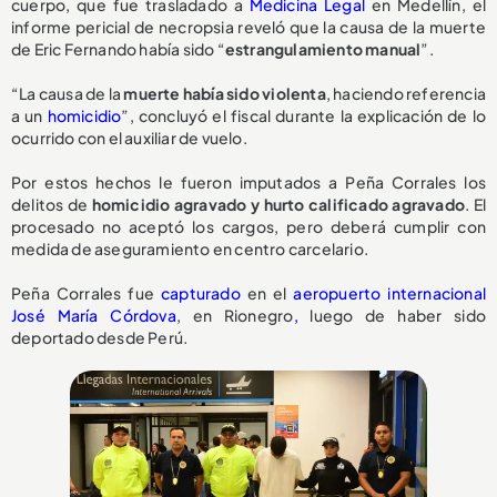
cuerpo, que fue trasladado a
Medicina Legal
en Medellín, el
informe pericial de necropsia reveló que la causa de la muerte
de Eric Fernando había sido “
estrangulamiento manual
”.
“La causa de la
muerte había sido violenta
, haciendo referencia
a un
homicidio
”, concluyó el fiscal durante la explicación de lo
ocurrido con el auxiliar de vuelo.
Por estos hechos le fueron imputados a Peña Corrales los
delitos de
homicidio agravado y hurto calificado agravado
. El
procesado no aceptó los cargos, pero deberá cumplir con
medida de aseguramiento en centro carcelario.
Peña Corrales fue
capturado
en el
aeropuerto internacional
José María Córdova
, en Rionegro
,
luego de haber sido
deportado desde Perú.