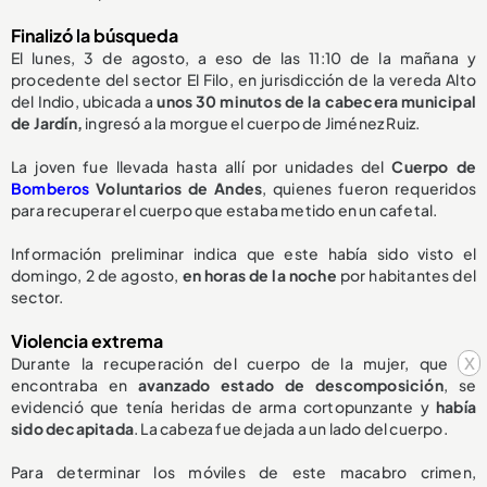
Finalizó la búsqueda
El lunes, 3 de agosto, a eso de las 11:10 de la mañana y
procedente del sector El Filo, en jurisdicción de la vereda Alto
del Indio, ubicada a
unos 30 minutos de la cabecera municipal
de Jardín,
ingresó a la morgue el cuerpo de Jiménez Ruiz.
La joven fue llevada hasta allí por unidades del
Cuerpo de
Bomberos
Voluntarios de Andes
, quienes fueron requeridos
para recuperar el cuerpo que estaba metido en un cafetal.
Información preliminar indica que este había sido visto el
domingo, 2 de agosto,
en horas de la noche
por habitantes del
sector.
Violencia extrema
x
Durante la recuperación del cuerpo de la mujer, que se
encontraba en
avanzado estado de descomposición
, se
evidenció que tenía heridas de arma cortopunzante y
había
sido decapitada
. La cabeza fue dejada a un lado del cuerpo.
Para determinar los móviles de este macabro crimen,