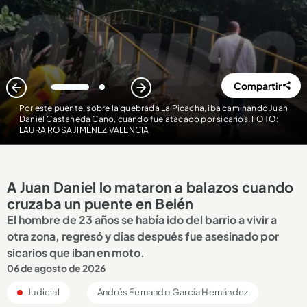
Compartir
1
2
Por este puente, sobre la quebrada La Picacha, iba caminando Juan
Daniel Castañeda Cano, cuando fue atacado por sicarios. FOTO:
LAURA ROSA JIMÉNEZ VALENCIA
A Juan Daniel lo mataron a balazos cuando
cruzaba un puente en Belén
El hombre de 23 años se había ido del barrio a vivir a
otra zona, regresó y días después fue asesinado por
sicarios que iban en moto.
06 de agosto de 2026
Judicial
Andrés Fernando García Hernández