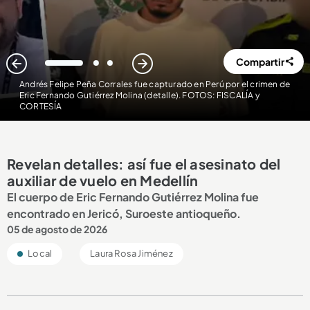
Compartir
1
2
3
Andrés Felipe Peña Corrales fue capturado en Perú por el crimen de
Eric Fernando Gutiérrez Molina (detalle). FOTOS: FISCALÍA y
CORTESÍA
Revelan detalles: así fue el asesinato del
auxiliar de vuelo en Medellín
El cuerpo de Eric Fernando Gutiérrez Molina fue
encontrado en Jericó, Suroeste antioqueño.
05 de agosto de 2026
Local
Laura Rosa Jiménez