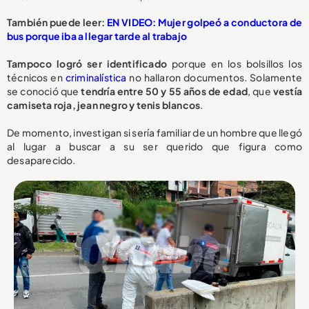
También puede leer:
EN VIDEO: Mujer golpeó a conductora de
bus porque iba a llegar tarde al trabajo
Tampoco logró ser identificado
porque en los bolsillos los
técnicos en
criminalística
no hallaron documentos. Solamente
se conoció que
tendría entre 50 y 55 años de edad
, que
vestía
camiseta roja, jean negro y tenis blancos
.
De momento, investigan si sería familiar de un hombre que llegó
al lugar a buscar a su ser querido que figura como
desaparecido.