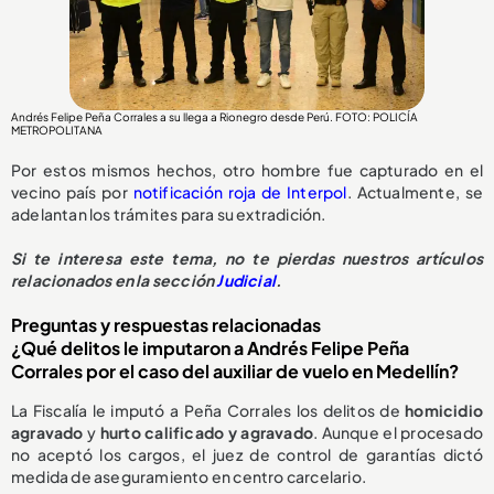
Andrés Felipe Peña Corrales a su llega a Rionegro desde Perú. FOTO: POLICÍA
METROPOLITANA
Por estos mismos hechos, otro hombre fue capturado en el
vecino país por
notificación roja de Interpol
. Actualmente, se
adelantan los trámites para su extradición.
Si te interesa este tema, no te pierdas nuestros artículos
relacionados en la sección
Judicial
.
Preguntas y respuestas relacionadas
¿Qué delitos le imputaron a Andrés Felipe Peña
Corrales por el caso del auxiliar de vuelo en Medellín?
La Fiscalía le imputó a Peña Corrales los delitos de
homicidio
agravado
y
hurto calificado y agravado
. Aunque el procesado
no aceptó los cargos, el juez de control de garantías dictó
medida de aseguramiento en centro carcelario.