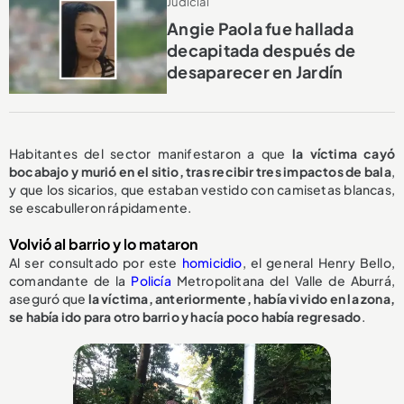
Judicial
Angie Paola fue hallada
decapitada después de
desaparecer en Jardín
Habitantes del sector manifestaron a que
la víctima cayó
bocabajo y murió en el sitio, tras recibir tres impactos de bala
,
y que los sicarios, que estaban vestido con camisetas blancas,
se escabulleron rápidamente.
Volvió al barrio y lo mataron
Al ser consultado por este
homicidio
, el general Henry Bello,
comandante de la
Policía
Metropolitana del Valle de Aburrá,
aseguró que
la víctima, anteriormente, había vivido en la zona,
se había ido para otro barrio y hacía poco había regresado
.