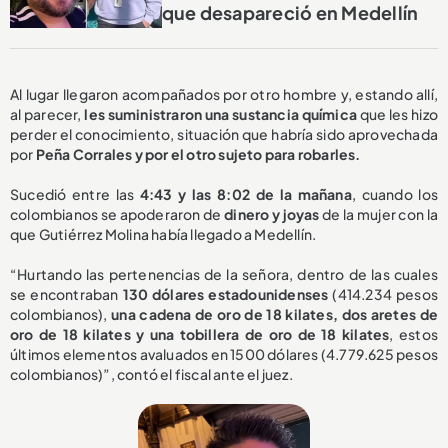
que desapareció en Medellín
Al lugar llegaron acompañados por otro hombre y, estando allí,
al parecer,
les suministraron una sustancia química
que les hizo
perder el conocimiento, situación que habría sido aprovechada
por
Peña Corrales y por el otro sujeto para robarles.
Sucedió entre las
4:43 y las 8:02 de la mañana
, cuando los
colombianos se apoderaron de
dinero y joyas
de la mujer con la
que Gutiérrez Molina había llegado a Medellín.
“Hurtando las pertenencias de la señora, dentro de las cuales
se encontraban
130 dólares estadounidenses
(414.234 pesos
colombianos),
una cadena de oro de 18 kilates, dos aretes de
oro de 18 kilates y una tobillera de oro de 18 kilates
, estos
últimos elementos avaluados en 1500 dólares (4.779.625 pesos
colombianos)”, contó el fiscal ante el juez.