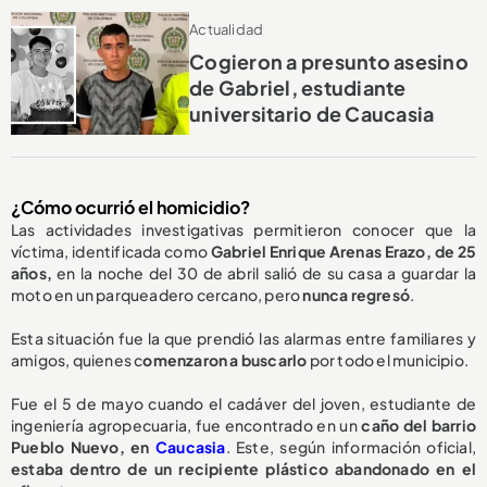
Actualidad
Cogieron a presunto asesino
de Gabriel, estudiante
universitario de Caucasia
¿Cómo ocurrió el homicidio?
Las actividades investigativas permitieron conocer que la
víctima, identificada como
Gabriel Enrique Arenas Erazo, de 25
años,
en la noche del 30 de abril salió de su casa a guardar la
moto en un parqueadero cercano, pero
nunca regresó
.
Esta situación fue la que prendió las alarmas entre familiares y
amigos, quienes c
omenzaron a buscarlo
por todo el municipio.
Fue el 5 de mayo cuando el cadáver del joven, estudiante de
ingeniería agropecuaria, fue encontrado en un
caño del barrio
Pueblo Nuevo, en
Caucasia
. Este, según información oficial,
estaba dentro de un recipiente plástico abandonado en el