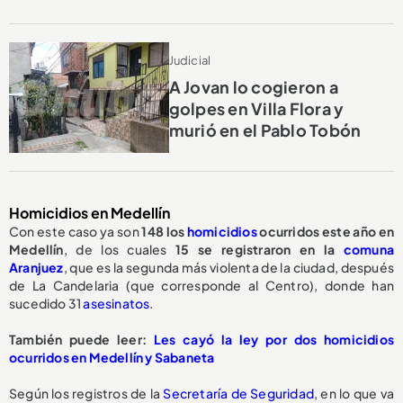
Judicial
A Jovan lo cogieron a
golpes en Villa Flora y
murió en el Pablo Tobón
Homicidios en Medellín
Con este caso ya son
148 los
homicidios
ocurridos este año en
Medellín
, de los cuales
15 se registraron en la
comuna
Aranjuez
, que es la segunda más violenta de la ciudad, después
de La Candelaria (que corresponde al Centro), donde han
sucedido 31
asesinatos
.
También puede leer:
Les cayó la ley por dos homicidios
ocurridos en Medellín y Sabaneta
Según los registros de la
Secretaría de Seguridad
, en lo que va