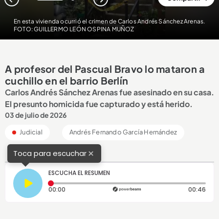
1
2
En esta vivienda ocurrió el crimen de Carlos Andrés Sánchez Arenas.
FOTO: GUILLERMO LEÓN OSPINA MUÑOZ
A profesor del Pascual Bravo lo mataron a
cuchillo en el barrio Berlín
Carlos Andrés Sánchez Arenas fue asesinado en su casa.
El presunto homicida fue capturado y está herido.
03 de julio de 2026
Judicial
Andrés Fernando García Hernández
×
Toca para escuchar
ESCUCHA EL RESUMEN
Tiempo transcurrido: 0 segundos
Dura
00:00
00:46