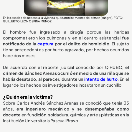
En las escalas de acceso a la vivienda quedaron las marcas del crimen (sangre). FOTO:
GUILLERMO LEÓN OSPINA MUÑOZ
El hombre fue ingresado a cirugía porque las heridas
comprometieron los pulmones y en el centro asistencial
fue
notificado de la
captura
por el delito de homicidio
. El sujeto
tiene antecedentes por hurto agravado, por hechos ocurridos
hace dos meses.
De acuerdo con el reporte judicial conocido por Q’HUBO,
el
crimen de Sánchez Arenas ocurrió en medio de una riña que se
habría desatado, al parecer, durante un
intento de hurto
. En el
lugar de los hechos los investigadores incautaron un cuchillo.
¿Quién era la víctima?
Sobre Carlos Andrés Sánchez Arenas se conoció que tenía 35
años,
era ingeniero mecánico y se desempeñaba como
docente
en fundición, soldadura, química y artes plásticas en la
Institución Universitaria Pascual Bravo.