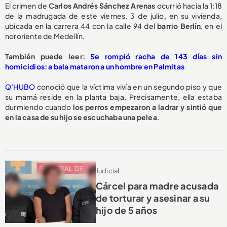
El crimen de
Carlos Andrés Sánchez Arenas
ocurrió hacia la 1:18
de la madrugada de este viernes, 3 de julio, en su vivienda,
ubicada en la carrera 44 con la calle 94 del
barrio Berlín
, en el
nororiente de Medellín.
También puede leer:
Se rompió racha de 143 días sin
homicidios: a bala mataron a un hombre en Palmitas
Q’HUBO
conoció que la víctima vivía en un segundo piso y que
su mamá reside en la planta baja. Precisamente, ella estaba
durmiendo cuando
los perros empezaron a ladrar y sintió que
en la casa de su hijo se escuchaba una pelea
.
Judicial
Cárcel para madre acusada
de torturar y asesinar a su
hijo de 5 años