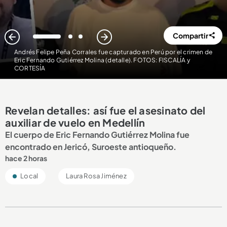
Compartir
1
2
3
Andrés Felipe Peña Corrales fue capturado en Perú por el crimen de
Eric Fernando Gutiérrez Molina (detalle). FOTOS: FISCALÍA y
CORTESÍA
Revelan detalles: así fue el asesinato del
auxiliar de vuelo en Medellín
El cuerpo de Eric Fernando Gutiérrez Molina fue
encontrado en Jericó, Suroeste antioqueño.
hace 2 horas
Local
Laura Rosa Jiménez