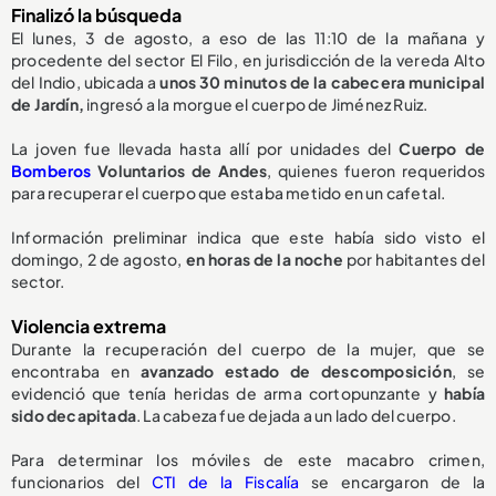
Finalizó la búsqueda
El lunes, 3 de agosto, a eso de las 11:10 de la mañana y
procedente del sector El Filo, en jurisdicción de la vereda Alto
del Indio, ubicada a
unos 30 minutos de la cabecera municipal
de Jardín,
ingresó a la morgue el cuerpo de Jiménez Ruiz.
La joven fue llevada hasta allí por unidades del
Cuerpo de
Bomberos
Voluntarios de Andes
, quienes fueron requeridos
para recuperar el cuerpo que estaba metido en un cafetal.
Información preliminar indica que este había sido visto el
domingo, 2 de agosto,
en horas de la noche
por habitantes del
sector.
Violencia extrema
Durante la recuperación del cuerpo de la mujer, que se
encontraba en
avanzado estado de descomposición
, se
evidenció que tenía heridas de arma cortopunzante y
había
sido decapitada
. La cabeza fue dejada a un lado del cuerpo.
Para determinar los móviles de este macabro crimen,
funcionarios del
CTI de la Fiscalía
se encargaron de la