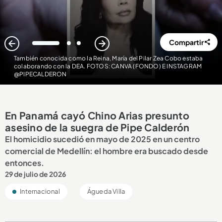
Compartir
1
2
3
También conocida como la Reina, María del Pilar Zea Cobo estaba
colaborando con la DEA. FOTOS: CANVA (FONDO) E INSTAGRAM
@PIPECALDERON
En Panamá cayó Chino Arias presunto
asesino de la suegra de Pipe Calderón
El homicidio sucedió en mayo de 2025 en un centro
comercial de Medellín: el hombre era buscado desde
entonces.
29 de julio de 2026
Internacional
Águeda Villa