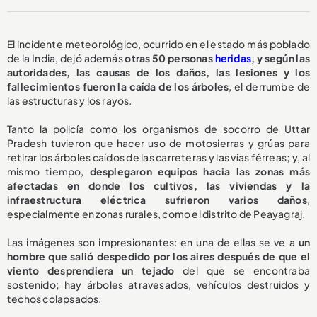
El incidente meteorológico, ocurrido en el estado más poblado
de la India, dejó además
otras 50 personas
heridas
, y según las
autoridades, las causas de los daños, las lesiones y los
fallecimientos fueron la caída de los árboles
, el derrumbe de
las estructuras y los rayos.
Tanto la policía como los organismos de socorro de Uttar
Pradesh tuvieron que hacer uso de motosierras y grúas para
retirar los árboles caídos de las carreteras y las vías férreas; y, al
mismo tiempo,
desplegaron equipos hacia las zonas más
afectadas en donde los cultivos, las viviendas y la
infraestructura eléctrica sufrieron varios daños
,
especialmente en zonas rurales, como el distrito de Peayagraj.
Las imágenes son impresionantes: en una de ellas se ve a
un
hombre que salió despedido por los aires después de que el
viento desprendiera un tejado
del que se encontraba
sostenido; hay árboles atravesados, vehículos destruidos y
techos colapsados.