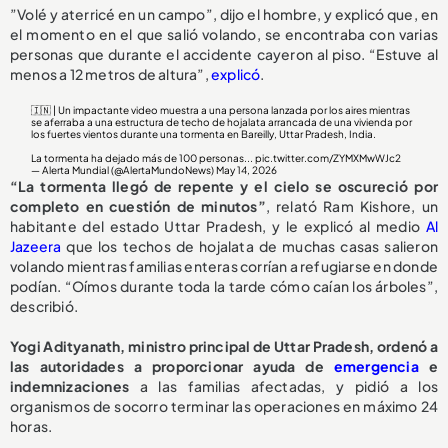
”Volé y aterricé en un campo”, dijo el hombre, y explicó que, en
el momento en el que salió volando, se encontraba con varias
personas que durante el accidente cayeron al piso. “Estuve al
menos a 12 metros de altura”,
explicó
.
🇮🇳 | Un impactante video muestra a una persona lanzada por los aires mientras
se aferraba a una estructura de techo de hojalata arrancada de una vivienda por
los fuertes vientos durante una tormenta en Bareilly, Uttar Pradesh, India.
La tormenta ha dejado más de 100 personas...
pic.twitter.com/ZYMXMwWJc2
— Alerta Mundial (@AlertaMundoNews)
May 14, 2026
“La tormenta llegó de repente y el cielo se oscureció por
completo en cuestión de minutos”
, relató Ram Kishore, un
habitante del estado Uttar Pradesh, y le explicó al medio
Al
Jazeera
que los techos de hojalata de muchas casas salieron
volando mientras familias enteras corrían a refugiarse en donde
podían. “Oímos durante toda la tarde cómo caían los árboles”,
describió.
Yogi Adityanath, ministro principal de Uttar Pradesh, ordenó a
las autoridades a proporcionar ayuda de
emergencia
e
indemnizaciones
a las familias afectadas, y pidió a los
organismos de socorro terminar las operaciones en máximo 24
horas.