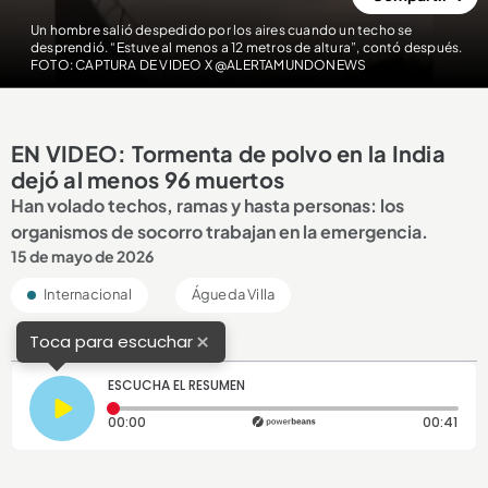
Un hombre salió despedido por los aires cuando un techo se
desprendió. “Estuve al menos a 12 metros de altura”, contó después.
FOTO: CAPTURA DE VIDEO X @ALERTAMUNDONEWS
EN VIDEO: Tormenta de polvo en la India
dejó al menos 96 muertos
Han volado techos, ramas y hasta personas: los
organismos de socorro trabajan en la emergencia.
15 de mayo de 2026
Internacional
Águeda Villa
×
Toca para escuchar
ESCUCHA EL RESUMEN
Tiempo transcurrido: 0 segundos
Dura
00:00
00:41