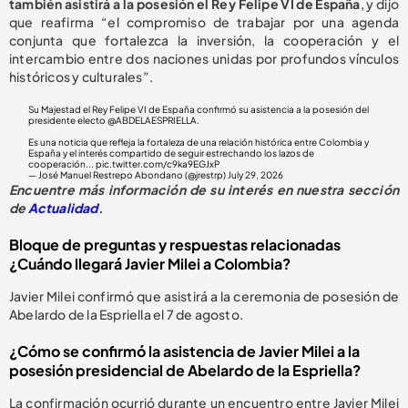
también asistirá a la posesión el Rey Felipe VI de España
, y dijo
que reafirma “el compromiso de trabajar por una agenda
conjunta que fortalezca la inversión, la cooperación y el
intercambio entre dos naciones unidas por profundos vínculos
históricos y culturales”.
Su Majestad el Rey Felipe VI de España confirmó su asistencia a la posesión del
presidente electo
@ABDELAESPRIELLA
.
Es una noticia que refleja la fortaleza de una relación histórica entre Colombia y
España y el interés compartido de seguir estrechando los lazos de
cooperación...
pic.twitter.com/c9ka9EGJxP
— José Manuel Restrepo Abondano (@jrestrp)
July 29, 2026
Encuentre más información de su interés en nuestra sección
de
Actualidad
.
Bloque de preguntas y respuestas relacionadas
¿Cuándo llegará Javier Milei a Colombia?
Javier Milei confirmó que asistirá a la ceremonia de posesión de
Abelardo de la Espriella el 7 de agosto.
¿Cómo se confirmó la asistencia de Javier Milei a la
posesión presidencial de Abelardo de la Espriella?
La confirmación ocurrió durante un encuentro entre Javier Milei