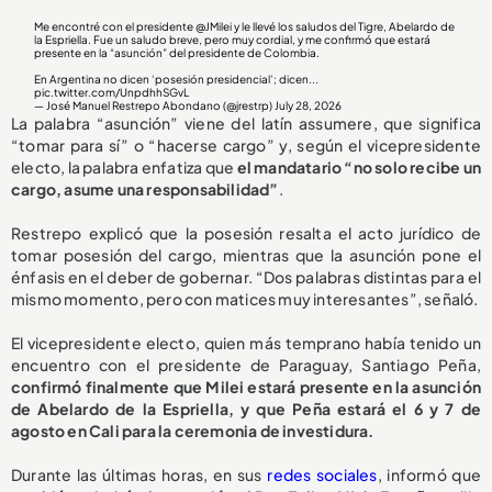
Me encontré con el presidente
@JMilei
y le llevé los saludos del Tigre, Abelardo de
la Espriella. Fue un saludo breve, pero muy cordial, y me confirmó que estará
presente en la “asunción” del presidente de Colombia.
En Argentina no dicen ‘posesión presidencial’; dicen...
pic.twitter.com/UnpdhhSGvL
— José Manuel Restrepo Abondano (@jrestrp)
July 28, 2026
La palabra “asunción” viene del latín assumere, que significa
“tomar para sí” o “hacerse cargo” y, según el vicepresidente
electo, la palabra enfatiza que
el mandatario “no solo recibe un
cargo, asume una responsabilidad”
.
Restrepo explicó que la posesión resalta el acto jurídico de
tomar posesión del cargo, mientras que la asunción pone el
énfasis en el deber de gobernar. “Dos palabras distintas para el
mismo momento, pero con matices muy interesantes”, señaló.
El vicepresidente electo, quien más temprano había tenido un
encuentro con el presidente de Paraguay, Santiago Peña,
confirmó finalmente que Milei estará presente en la asunción
de Abelardo de la Espriella, y que Peña estará el 6 y 7 de
agosto en Cali para la ceremonia de investidura.
Durante las últimas horas, en sus
redes sociales
, informó que