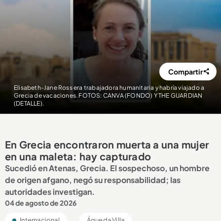
Compartir
Elisabeth-Jane Ross era trabajadora humanitaria y habría viajado a
Grecia de vacaciones. FOTOS: CANVA (FONDO) Y THE GUARDIAN
(DETALLE).
En Grecia encontraron muerta a una mujer
en una maleta: hay capturado
Sucedió en Atenas, Grecia. El sospechoso, un hombre
de origen afgano, negó su responsabilidad; las
autoridades investigan.
04 de agosto de 2026
Internacional
Águeda Villa