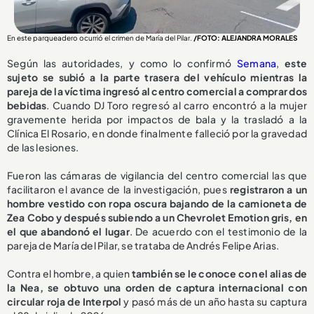
En este parqueadero ocurrió el crimen de María del Pilar.
/FOTO: ALEJANDRA MORALES
Según las autoridades, y como lo confirmó
Semana
,
este
sujeto se subió a la parte trasera del vehículo mientras la
pareja de la víctima ingresó al centro comercial a comprar dos
bebidas
. Cuando DJ Toro regresó al carro encontró a la mujer
gravemente herida por impactos de bala y la trasladó a la
Clínica El Rosario, en donde finalmente falleció por la gravedad
de las lesiones.
Fueron las cámaras de vigilancia del centro comercial las que
facilitaron el avance de la investigación, pues
registraron a un
hombre vestido con ropa oscura bajando de la camioneta de
Zea Cobo y después subiendo a un Chevrolet Emotion gris, en
el que abandonó el lugar
. De acuerdo con el testimonio de la
pareja de María del Pilar, se trataba de Andrés Felipe Arias.
Contra el hombre, a quien
también se le conoce con el alias de
la Nea, se obtuvo una orden de captura internacional con
circular roja de Interpol
y pasó más de un año hasta su captura