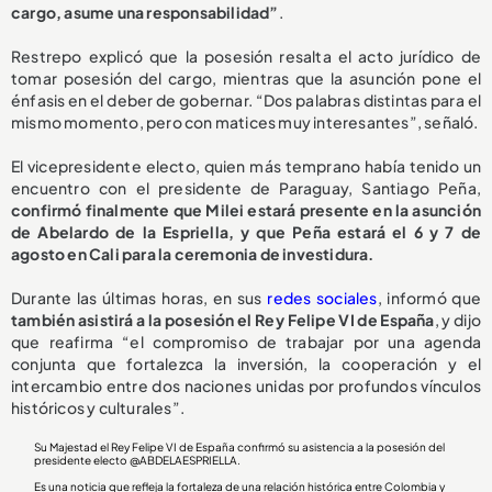
cargo, asume una responsabilidad”
.
Restrepo explicó que la posesión resalta el acto jurídico de
tomar posesión del cargo, mientras que la asunción pone el
énfasis en el deber de gobernar. “Dos palabras distintas para el
mismo momento, pero con matices muy interesantes”, señaló.
El vicepresidente electo, quien más temprano había tenido un
encuentro con el presidente de Paraguay, Santiago Peña,
confirmó finalmente que Milei estará presente en la asunción
de Abelardo de la Espriella, y que Peña estará el 6 y 7 de
agosto en Cali para la ceremonia de investidura.
Durante las últimas horas, en sus
redes sociales
, informó que
también asistirá a la posesión el Rey Felipe VI de España
, y dijo
que reafirma “el compromiso de trabajar por una agenda
conjunta que fortalezca la inversión, la cooperación y el
intercambio entre dos naciones unidas por profundos vínculos
históricos y culturales”.
Su Majestad el Rey Felipe VI de España confirmó su asistencia a la posesión del
presidente electo
@ABDELAESPRIELLA
.
Es una noticia que refleja la fortaleza de una relación histórica entre Colombia y