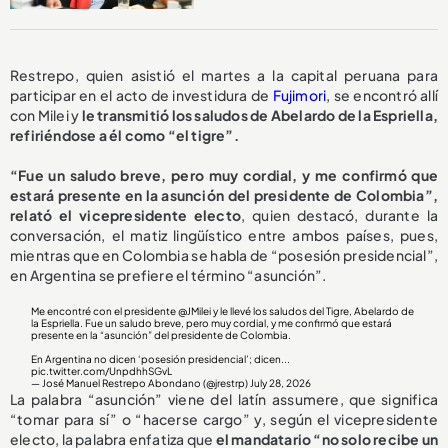
Restrepo, quien asistió el martes a la capital peruana para
participar en el acto de investidura de
Fujimori
, se encontró allí
con Milei y
le transmitió los saludos de Abelardo de la Espriella,
refiriéndose a él como “el tigre”.
“Fue un saludo breve, pero muy cordial, y me confirmó que
estará presente en la asunción del presidente de Colombia”,
relató el vicepresidente electo
, quien destacó, durante la
conversación, el matiz lingüístico entre ambos países, pues,
mientras que en Colombia se habla de “posesión presidencial”,
en Argentina se prefiere el término “asunción”.
Me encontré con el presidente
@JMilei
y le llevé los saludos del Tigre, Abelardo de
la Espriella. Fue un saludo breve, pero muy cordial, y me confirmó que estará
presente en la “asunción” del presidente de Colombia.
En Argentina no dicen ‘posesión presidencial’; dicen...
pic.twitter.com/UnpdhhSGvL
— José Manuel Restrepo Abondano (@jrestrp)
July 28, 2026
La palabra “asunción” viene del latín assumere, que significa
“tomar para sí” o “hacerse cargo” y, según el vicepresidente
electo, la palabra enfatiza que
el mandatario “no solo recibe un