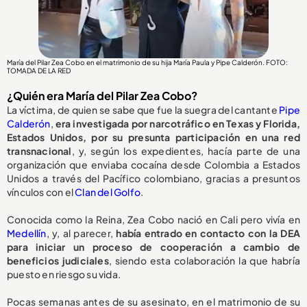
María del Pilar Zea Cobo en el matrimonio de su hija María Paula y Pipe Calderón. FOTO:
TOMADA DE LA RED
¿Quién era María del Pilar Zea Cobo?
La víctima, de quien se sabe que fue la suegra del cantante
Pipe
Calderón
,
era investigada por narcotráfico en Texas y Florida,
Estados Unidos, por su presunta participación en una red
transnacional
, y, según los expedientes, hacía parte de una
organización que enviaba cocaína desde Colombia a Estados
Unidos a través del Pacífico colombiano, gracias a presuntos
vínculos con el
Clan del Golfo
.
Conocida como la Reina, Zea Cobo nació en Cali pero vivía en
Medellín
, y, al parecer,
había entrado en contacto con la DEA
para iniciar un proceso de cooperación a cambio de
beneficios judiciales
, siendo esta colaboración la que habría
puesto en riesgo su vida.
Pocas semanas antes de su asesinato, en el matrimonio de su