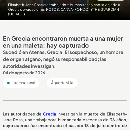
Elisabeth-Jane Ross era trabajadora humanitaria y habría viajado a
Grecia de vacaciones. FOTOS: CANVA (FONDO) Y THE GUARDIAN
(DETALLE).
En Grecia encontraron muerta a una mujer
en una maleta: hay capturado
Sucedió en Atenas, Grecia. El sospechoso, un hombre
de origen afgano, negó su responsabilidad; las
autoridades investigan.
04 de agosto de 2026
Internacional
Águeda Villa
Las autoridades de
Grecia
investigan la muerte de Elisabeth-
Jane Ross, una trabajadora humanitaria escocesa de 38 años,
cuyo cuerpo fue encontrado el pasado 18 de julio dentro de