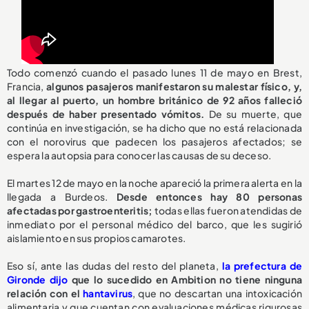
Todo comenzó cuando el pasado lunes 11 de mayo en Brest,
Francia,
algunos pasajeros manifestaron su malestar físico, y,
al llegar al puerto, un hombre británico de 92 años falleció
después de haber presentado vómitos.
De su muerte, que
continúa en investigación, se ha dicho que no está relacionada
con el norovirus que padecen los pasajeros afectados; se
espera la autopsia para conocer las causas de su deceso.
El martes 12 de mayo en la noche apareció la primera alerta en la
llegada a Burdeos.
Desde entonces hay 80 personas
afectadas por gastroenteritis;
todas ellas fueron atendidas de
inmediato por el personal médico del barco, que les sugirió
aislamiento en sus propios camarotes.
Eso sí, ante las dudas del resto del planeta,
la prefectura de
Gironde dijo
que lo sucedido en Ambition no tiene ninguna
relación con el
hantavirus
, que no descartan una intoxicación
alimentaria y que cuentan con evaluaciones médicas rigurosas