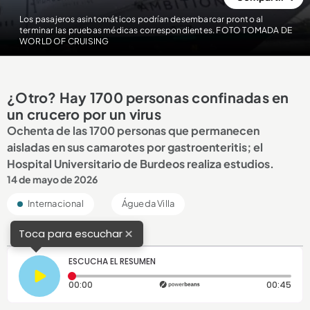
Los pasajeros asintomáticos podrían desembarcar pronto al
terminar las pruebas médicas correspondientes. FOTO TOMADA DE
WORLD OF CRUISING
¿Otro? Hay 1700 personas confinadas en
un crucero por un virus
Ochenta de las 1700 personas que permanecen
aisladas en sus camarotes por gastroenteritis; el
Hospital Universitario de Burdeos realiza estudios.
14 de mayo de 2026
Internacional
Águeda Villa
×
Toca para escuchar
ESCUCHA EL RESUMEN
Tiempo transcurrido: 0 segundos
Dura
00:00
00:45