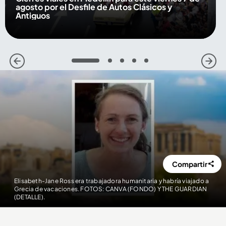
agosto por el Desfile de Autos Clásicos y
Antiguos
1
2
3
4
5
Compartir
Elisabeth-Jane Ross era trabajadora humanitaria y habría viajado a
Grecia de vacaciones. FOTOS: CANVA (FONDO) Y THE GUARDIAN
(DETALLE).