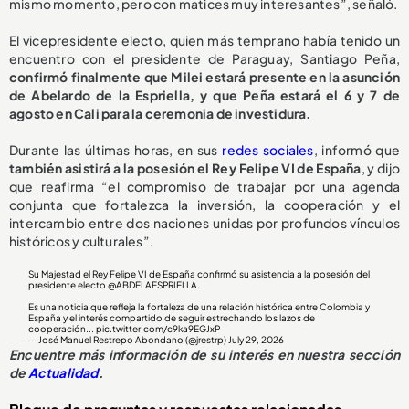
mismo momento, pero con matices muy interesantes”, señaló.
El vicepresidente electo, quien más temprano había tenido un
encuentro con el presidente de Paraguay, Santiago Peña,
confirmó finalmente que Milei estará presente en la asunción
de Abelardo de la Espriella, y que Peña estará el 6 y 7 de
agosto en Cali para la ceremonia de investidura.
Durante las últimas horas, en sus
redes sociales
, informó que
también asistirá a la posesión el Rey Felipe VI de España
, y dijo
que reafirma “el compromiso de trabajar por una agenda
conjunta que fortalezca la inversión, la cooperación y el
intercambio entre dos naciones unidas por profundos vínculos
históricos y culturales”.
Su Majestad el Rey Felipe VI de España confirmó su asistencia a la posesión del
presidente electo
@ABDELAESPRIELLA
.
Es una noticia que refleja la fortaleza de una relación histórica entre Colombia y
España y el interés compartido de seguir estrechando los lazos de
cooperación...
pic.twitter.com/c9ka9EGJxP
— José Manuel Restrepo Abondano (@jrestrp)
July 29, 2026
Encuentre más información de su interés en nuestra sección
de
Actualidad
.