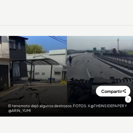
Compartir
x
El terremoto dejó algunos destrozos. FOTOS: X @THEINSIDEPAPER Y
@ARIN_YUMI