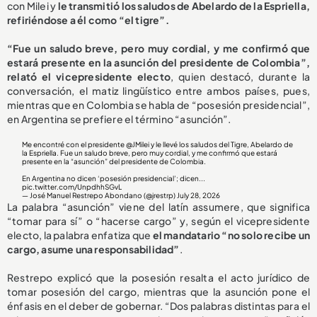
con Milei y
le transmitió los saludos de Abelardo de la Espriella,
refiriéndose a él como “el tigre”.
“Fue un saludo breve, pero muy cordial, y me confirmó que
estará presente en la asunción del presidente de Colombia”,
relató el vicepresidente electo
, quien destacó, durante la
conversación, el matiz lingüístico entre ambos países, pues,
mientras que en Colombia se habla de “posesión presidencial”,
en Argentina se prefiere el término “asunción”.
Me encontré con el presidente
@JMilei
y le llevé los saludos del Tigre, Abelardo de
la Espriella. Fue un saludo breve, pero muy cordial, y me confirmó que estará
presente en la “asunción” del presidente de Colombia.
En Argentina no dicen ‘posesión presidencial’; dicen...
pic.twitter.com/UnpdhhSGvL
— José Manuel Restrepo Abondano (@jrestrp)
July 28, 2026
La palabra “asunción” viene del latín assumere, que significa
“tomar para sí” o “hacerse cargo” y, según el vicepresidente
electo, la palabra enfatiza que
el mandatario “no solo recibe un
cargo, asume una responsabilidad”
.
Restrepo explicó que la posesión resalta el acto jurídico de
tomar posesión del cargo, mientras que la asunción pone el
énfasis en el deber de gobernar. “Dos palabras distintas para el