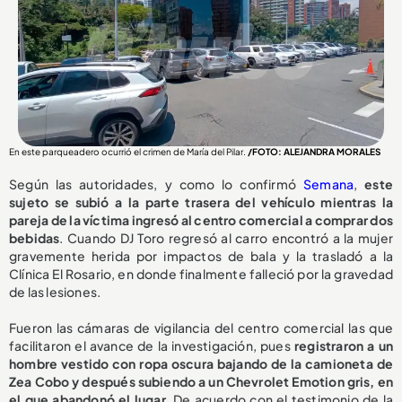
En este parqueadero ocurrió el crimen de María del Pilar.
/FOTO: ALEJANDRA MORALES
Según las autoridades, y como lo confirmó
Semana
,
este
sujeto se subió a la parte trasera del vehículo mientras la
pareja de la víctima ingresó al centro comercial a comprar dos
bebidas
. Cuando DJ Toro regresó al carro encontró a la mujer
gravemente herida por impactos de bala y la trasladó a la
Clínica El Rosario, en donde finalmente falleció por la gravedad
de las lesiones.
Fueron las cámaras de vigilancia del centro comercial las que
facilitaron el avance de la investigación, pues
registraron a un
hombre vestido con ropa oscura bajando de la camioneta de
Zea Cobo y después subiendo a un Chevrolet Emotion gris, en
el que abandonó el lugar
. De acuerdo con el testimonio de la