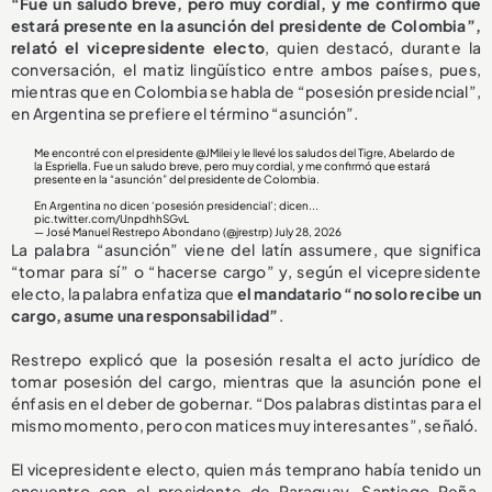
“Fue un saludo breve, pero muy cordial, y me confirmó que
estará presente en la asunción del presidente de Colombia”,
relató el vicepresidente electo
, quien destacó, durante la
conversación, el matiz lingüístico entre ambos países, pues,
mientras que en Colombia se habla de “posesión presidencial”,
en Argentina se prefiere el término “asunción”.
Me encontré con el presidente
@JMilei
y le llevé los saludos del Tigre, Abelardo de
la Espriella. Fue un saludo breve, pero muy cordial, y me confirmó que estará
presente en la “asunción” del presidente de Colombia.
En Argentina no dicen ‘posesión presidencial’; dicen...
pic.twitter.com/UnpdhhSGvL
— José Manuel Restrepo Abondano (@jrestrp)
July 28, 2026
La palabra “asunción” viene del latín assumere, que significa
“tomar para sí” o “hacerse cargo” y, según el vicepresidente
electo, la palabra enfatiza que
el mandatario “no solo recibe un
cargo, asume una responsabilidad”
.
Restrepo explicó que la posesión resalta el acto jurídico de
tomar posesión del cargo, mientras que la asunción pone el
énfasis en el deber de gobernar. “Dos palabras distintas para el
mismo momento, pero con matices muy interesantes”, señaló.
El vicepresidente electo, quien más temprano había tenido un
encuentro con el presidente de Paraguay, Santiago Peña,