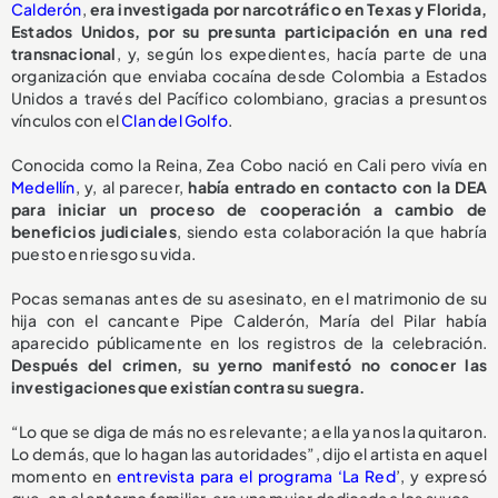
Calderón
,
era investigada por narcotráfico en Texas y Florida,
Estados Unidos, por su presunta participación en una red
transnacional
, y, según los expedientes, hacía parte de una
organización que enviaba cocaína desde Colombia a Estados
Unidos a través del Pacífico colombiano, gracias a presuntos
vínculos con el
Clan del Golfo
.
Conocida como la Reina, Zea Cobo nació en Cali pero vivía en
Medellín
, y, al parecer,
había entrado en contacto con la DEA
para iniciar un proceso de cooperación a cambio de
beneficios judiciales
, siendo esta colaboración la que habría
puesto en riesgo su vida.
Pocas semanas antes de su asesinato, en el matrimonio de su
hija con el cancante Pipe Calderón, María del Pilar había
aparecido públicamente en los registros de la celebración.
Después del crimen, su yerno manifestó no conocer las
investigaciones que existían contra su suegra.
“Lo que se diga de más no es relevante; a ella ya nos la quitaron.
Lo demás, que lo hagan las autoridades”, dijo el artista en aquel
momento en
entrevista para el programa ‘La Red
’, y expresó
que, en el entorno familiar, era una mujer dedicada a los suyos.