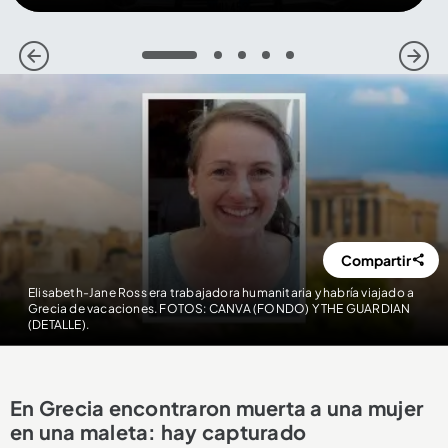
1
2
3
4
5
Compartir
Elisabeth-Jane Ross era trabajadora humanitaria y habría viajado a
Grecia de vacaciones. FOTOS: CANVA (FONDO) Y THE GUARDIAN
(DETALLE).
En Grecia encontraron muerta a una mujer
en una maleta: hay capturado