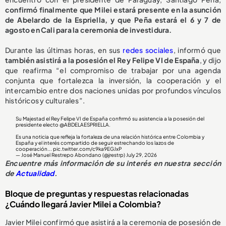
confirmó finalmente que Milei estará presente en la asunción
de Abelardo de la Espriella, y que Peña estará el 6 y 7 de
agosto en Cali para la ceremonia de investidura.
Durante las últimas horas, en sus
redes sociales
, informó que
también asistirá a la posesión el Rey Felipe VI de España
, y dijo
que reafirma “el compromiso de trabajar por una agenda
conjunta que fortalezca la inversión, la cooperación y el
intercambio entre dos naciones unidas por profundos vínculos
históricos y culturales”.
Su Majestad el Rey Felipe VI de España confirmó su asistencia a la posesión del
presidente electo
@ABDELAESPRIELLA
.
Es una noticia que refleja la fortaleza de una relación histórica entre Colombia y
España y el interés compartido de seguir estrechando los lazos de
cooperación...
pic.twitter.com/c9ka9EGJxP
— José Manuel Restrepo Abondano (@jrestrp)
July 29, 2026
Encuentre más información de su interés en nuestra sección
de
Actualidad
.
Bloque de preguntas y respuestas relacionadas
¿Cuándo llegará Javier Milei a Colombia?
Javier Milei confirmó que asistirá a la ceremonia de posesión de