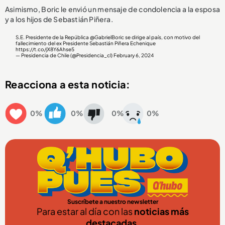
Asimismo, Boric le envió un mensaje de condolencia a la esposa
y a los hijos de Sebastián Piñera.
S.E. Presidente de la República
@GabrielBoric
se dirige al país, con motivo del
fallecimiento del ex Presidente Sebastián Piñera Echenique
https://t.co/jX8Y6Ahse5
— Presidencia de Chile (@Presidencia_cl)
February 6, 2024
Reacciona a esta noticia:
0%
0%
0%
0%
Suscríbete a nuestro newsletter
Para estar al día con las
noticias más
destacadas
.