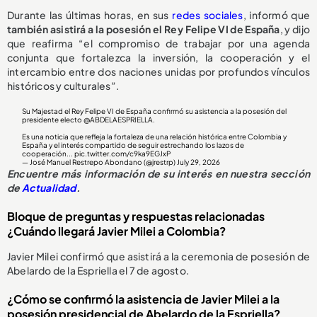
Durante las últimas horas, en sus
redes sociales
, informó que
también asistirá a la posesión el Rey Felipe VI de España
, y dijo
que reafirma “el compromiso de trabajar por una agenda
conjunta que fortalezca la inversión, la cooperación y el
intercambio entre dos naciones unidas por profundos vínculos
históricos y culturales”.
Su Majestad el Rey Felipe VI de España confirmó su asistencia a la posesión del
presidente electo
@ABDELAESPRIELLA
.
Es una noticia que refleja la fortaleza de una relación histórica entre Colombia y
España y el interés compartido de seguir estrechando los lazos de
cooperación...
pic.twitter.com/c9ka9EGJxP
— José Manuel Restrepo Abondano (@jrestrp)
July 29, 2026
Encuentre más información de su interés en nuestra sección
de
Actualidad
.
Bloque de preguntas y respuestas relacionadas
¿Cuándo llegará Javier Milei a Colombia?
Javier Milei confirmó que asistirá a la ceremonia de posesión de
Abelardo de la Espriella el 7 de agosto.
¿Cómo se confirmó la asistencia de Javier Milei a la
posesión presidencial de Abelardo de la Espriella?