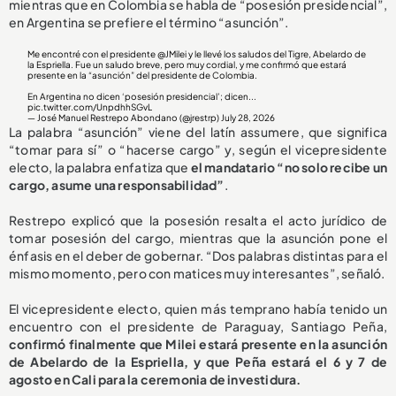
mientras que en Colombia se habla de “posesión presidencial”,
en Argentina se prefiere el término “asunción”.
Me encontré con el presidente
@JMilei
y le llevé los saludos del Tigre, Abelardo de
la Espriella. Fue un saludo breve, pero muy cordial, y me confirmó que estará
presente en la “asunción” del presidente de Colombia.
En Argentina no dicen ‘posesión presidencial’; dicen...
pic.twitter.com/UnpdhhSGvL
— José Manuel Restrepo Abondano (@jrestrp)
July 28, 2026
La palabra “asunción” viene del latín assumere, que significa
“tomar para sí” o “hacerse cargo” y, según el vicepresidente
electo, la palabra enfatiza que
el mandatario “no solo recibe un
cargo, asume una responsabilidad”
.
Restrepo explicó que la posesión resalta el acto jurídico de
tomar posesión del cargo, mientras que la asunción pone el
énfasis en el deber de gobernar. “Dos palabras distintas para el
mismo momento, pero con matices muy interesantes”, señaló.
El vicepresidente electo, quien más temprano había tenido un
encuentro con el presidente de Paraguay, Santiago Peña,
confirmó finalmente que Milei estará presente en la asunción
de Abelardo de la Espriella, y que Peña estará el 6 y 7 de
agosto en Cali para la ceremonia de investidura.