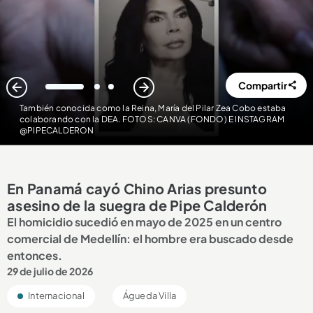
Compartir
1
2
3
También conocida como la Reina, María del Pilar Zea Cobo estaba
colaborando con la DEA. FOTOS: CANVA (FONDO) E INSTAGRAM
@PIPECALDERON
En Panamá cayó Chino Arias presunto
asesino de la suegra de Pipe Calderón
El homicidio sucedió en mayo de 2025 en un centro
comercial de Medellín: el hombre era buscado desde
entonces.
29 de julio de 2026
Internacional
Águeda Villa