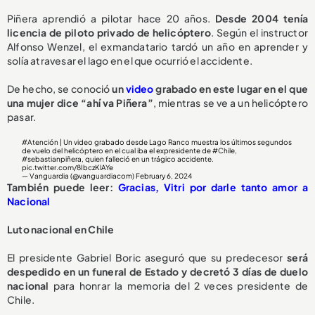
Piñera aprendió a pilotar hace 20 años.
Desde 2004 tenía
licencia de piloto privado de helicóptero
. Según el instructor
Alfonso Wenzel, el exmandatario tardó un año en aprender y
solía atravesar el lago en el que ocurrió el accidente.
De hecho, se conoció
un
video
grabado en este lugar en el que
una mujer dice “ahí va Piñera”
, mientras se ve a un helicóptero
pasar.
#Atención
| Un video grabado desde Lago Ranco muestra los últimos segundos
de vuelo del helicóptero en el cual iba el expresidente de
#Chile
,
#sebastianpiñera
, quien falleció en un trágico accidente.
pic.twitter.com/8IbczKlAYe
— Vanguardia (@vanguardiacom)
February 6, 2024
También puede leer:
Gracias, Vitri por darle tanto amor a
Nacional
Luto nacional en Chile
El presidente Gabriel Boric aseguró que su predecesor
será
despedido en un funeral de Estado y decretó 3 días de duelo
nacional
para honrar la memoria del 2 veces presidente de
Chile.