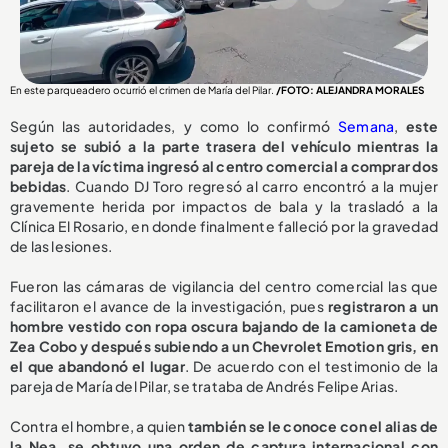
En este parqueadero ocurrió el crimen de María del Pilar.
/FOTO: ALEJANDRA MORALES
Según las autoridades, y como lo confirmó
Semana
,
este
sujeto se subió a la parte trasera del vehículo mientras la
pareja de la víctima ingresó al centro comercial a comprar dos
bebidas
. Cuando DJ Toro regresó al carro encontró a la mujer
gravemente herida por impactos de bala y la trasladó a la
Clínica El Rosario, en donde finalmente falleció por la gravedad
de las lesiones.
Fueron las cámaras de vigilancia del centro comercial las que
facilitaron el avance de la investigación, pues
registraron a un
hombre vestido con ropa oscura bajando de la camioneta de
Zea Cobo y después subiendo a un Chevrolet Emotion gris, en
el que abandonó el lugar
. De acuerdo con el testimonio de la
pareja de María del Pilar, se trataba de Andrés Felipe Arias.
Contra el hombre, a quien
también se le conoce con el alias de
la Nea, se obtuvo una orden de captura internacional con