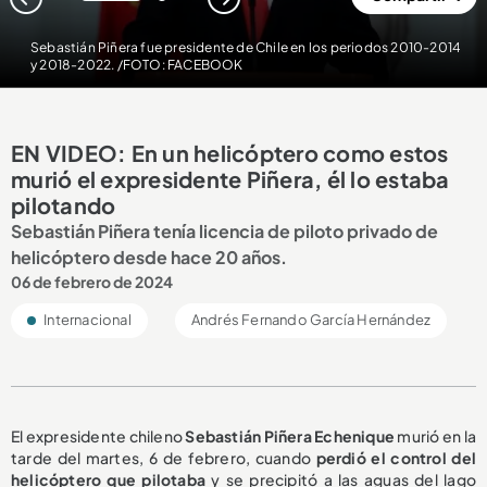
1
2
Sebastián Piñera fue presidente de Chile en los periodos 2010-2014
y 2018-2022. /FOTO: FACEBOOK
EN VIDEO: En un helicóptero como estos
murió el expresidente Piñera, él lo estaba
pilotando
Sebastián Piñera tenía licencia de piloto privado de
helicóptero desde hace 20 años.
06 de febrero de 2024
Internacional
Andrés Fernando García Hernández
El expresidente chileno
Sebastián Piñera Echenique
murió en la
tarde del martes, 6 de febrero, cuando
perdió el control del
helicóptero que pilotaba
y se precipitó a las aguas del lago