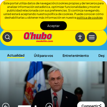
Este portal utiliza datos de navegación/cookies propias y de terceros para
analizar información estadística, optimizar funcionalidades y mostrar
publicidad relacionada con sus preferencias. Si continúa navegando,
usted estará aceptando nuestra política de cookies. Puede conocer cómo
deshabilitarlas u obtener más información en nuestra
politica de cookies
Aceptar
Cerrar
Actualidad
Útil para vos
Entretenimiento
Depo
Compartir