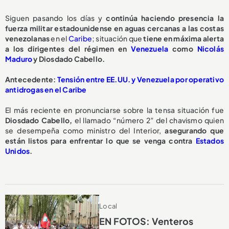
Siguen pasando los días y
continúa haciendo presencia la
fuerza militar estadounidense en aguas cercanas a las costas
venezolanas
en el
Caribe
; situación que
tiene en máxima alerta
a los dirigentes del régimen en
Venezuela
como
Nicolás
Maduro
y Diosdado Cabello.
Antecedente:
Tensión entre EE.UU. y Venezuela por operativo
antidrogas en el Caribe
El más reciente en pronunciarse sobre la tensa situación fue
Diosdado Cabello,
el llamado “número 2” del chavismo quien
se desempeña como ministro del Interior,
asegurando que
están listos para enfrentar lo que se venga contra
Estados
Unidos
.
Local
EN FOTOS: Venteros