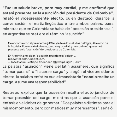
“Fue un saludo breve, pero muy cordial, y me confirmó que
estará presente en la asunción del presidente de Colombia”,
relató el vicepresidente electo
, quien destacó, durante la
conversación, el matiz lingüístico entre ambos países, pues,
mientras que en Colombia se habla de “posesión presidencial”,
en Argentina se prefiere el término “asunción”.
Me encontré con el presidente
@JMilei
y le llevé los saludos del Tigre, Abelardo de
la Espriella. Fue un saludo breve, pero muy cordial, y me confirmó que estará
presente en la “asunción” del presidente de Colombia.
En Argentina no dicen ‘posesión presidencial’; dicen...
pic.twitter.com/UnpdhhSGvL
— José Manuel Restrepo Abondano (@jrestrp)
July 28, 2026
La palabra “asunción” viene del latín assumere, que significa
“tomar para sí” o “hacerse cargo” y, según el vicepresidente
electo, la palabra enfatiza que
el mandatario “no solo recibe un
cargo, asume una responsabilidad”
.
Restrepo explicó que la posesión resalta el acto jurídico de
tomar posesión del cargo, mientras que la asunción pone el
énfasis en el deber de gobernar. “Dos palabras distintas para el
mismo momento, pero con matices muy interesantes”, señaló.