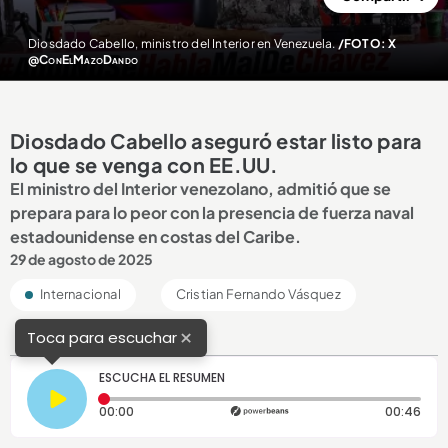
Diosdado Cabello, ministro del Interior en Venezuela.
/FOTO: X
@ConElMazoDando
Diosdado Cabello aseguró estar listo para
lo que se venga con EE.UU.
El ministro del Interior venezolano, admitió que se
prepara para lo peor con la presencia de fuerza naval
estadounidense en costas del Caribe.
29 de agosto de 2025
Internacional
Cristian Fernando Vásquez
×
Toca para escuchar
ESCUCHA EL RESUMEN
Tiempo transcurrido: 0 segundos
Dura
00:00
00:46