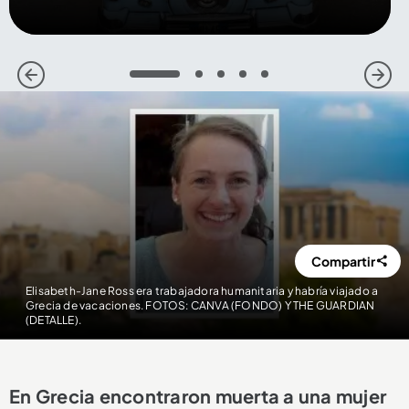
1
2
3
4
5
Compartir
Elisabeth-Jane Ross era trabajadora humanitaria y habría viajado a
Grecia de vacaciones. FOTOS: CANVA (FONDO) Y THE GUARDIAN
(DETALLE).
En Grecia encontraron muerta a una mujer