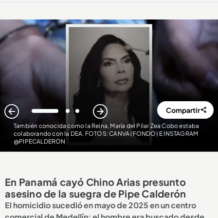
Compartir
1
2
3
También conocida como la Reina, María del Pilar Zea Cobo estaba
colaborando con la DEA. FOTOS: CANVA (FONDO) E INSTAGRAM
@PIPECALDERON
En Panamá cayó Chino Arias presunto
asesino de la suegra de Pipe Calderón
El homicidio sucedió en mayo de 2025 en un centro
comercial de Medellín: el hombre era buscado desde