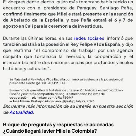
El vicepresidente electo, quien más temprano había tenido un
encuentro con el presidente de Paraguay, Santiago Peña,
confirmó finalmente que Milei estará presente en la asunción
de Abelardo de la Espriella, y que Peña estará el 6 y 7 de
agosto en Cali para la ceremonia de investidura.
Durante las últimas horas, en sus
redes sociales
, informó que
también asistirá a la posesión el Rey Felipe VI de España
, y dijo
que reafirma “el compromiso de trabajar por una agenda
conjunta que fortalezca la inversión, la cooperación y el
intercambio entre dos naciones unidas por profundos vínculos
históricos y culturales”.
Su Majestad el Rey Felipe VI de España confirmó su asistencia a la posesión del
presidente electo
@ABDELAESPRIELLA
.
Es una noticia que refleja la fortaleza de una relación histórica entre Colombia y
España y el interés compartido de seguir estrechando los lazos de
cooperación...
pic.twitter.com/c9ka9EGJxP
— José Manuel Restrepo Abondano (@jrestrp)
July 29, 2026
Encuentre más información de su interés en nuestra sección
de
Actualidad
.
Bloque de preguntas y respuestas relacionadas
¿Cuándo llegará Javier Milei a Colombia?