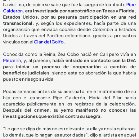
La víctima, de quien se sabe que fue la suegra del cantante
Pipe
Calderón
,
era investigada por narcotráfico en Texas y Florida,
Estados Unidos, por su presunta participación en una red
transnacional
, y, según los expedientes, hacía parte de una
organización que enviaba cocaína desde Colombia a Estados
Unidos a través del Pacífico colombiano, gracias a presuntos
vínculos con el
Clan del Golfo
.
Conocida como la Reina, Zea Cobo nació en Cali pero vivía en
Medellín
, y, al parecer,
había entrado en contacto con la DEA
para iniciar un proceso de cooperación a cambio de
beneficios judiciales
, siendo esta colaboración la que habría
puesto en riesgo su vida.
Pocas semanas antes de su asesinato, en el matrimonio de su
hija con el cancante Pipe Calderón, María del Pilar había
aparecido públicamente en los registros de la celebración.
Después del crimen, su yerno manifestó no conocer las
investigaciones que existían contra su suegra.
“Lo que se diga de más no es relevante; a ella ya nos la quitaron.
Lo demás, que lo hagan las autoridades”, dijo el artista en aquel