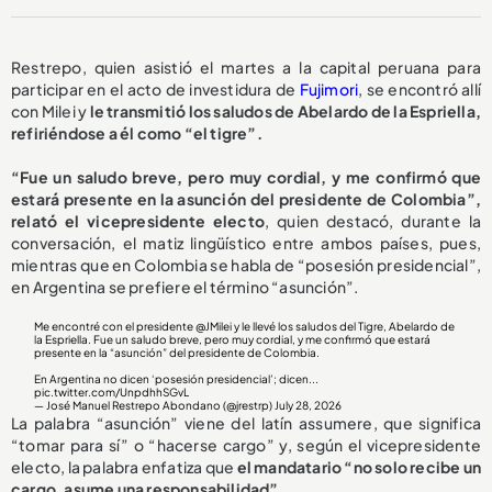
Restrepo, quien asistió el martes a la capital peruana para
participar en el acto de investidura de
Fujimori
, se encontró allí
con Milei y
le transmitió los saludos de Abelardo de la Espriella,
refiriéndose a él como “el tigre”.
“Fue un saludo breve, pero muy cordial, y me confirmó que
estará presente en la asunción del presidente de Colombia”,
relató el vicepresidente electo
, quien destacó, durante la
conversación, el matiz lingüístico entre ambos países, pues,
mientras que en Colombia se habla de “posesión presidencial”,
en Argentina se prefiere el término “asunción”.
Me encontré con el presidente
@JMilei
y le llevé los saludos del Tigre, Abelardo de
la Espriella. Fue un saludo breve, pero muy cordial, y me confirmó que estará
presente en la “asunción” del presidente de Colombia.
En Argentina no dicen ‘posesión presidencial’; dicen...
pic.twitter.com/UnpdhhSGvL
— José Manuel Restrepo Abondano (@jrestrp)
July 28, 2026
La palabra “asunción” viene del latín assumere, que significa
“tomar para sí” o “hacerse cargo” y, según el vicepresidente
electo, la palabra enfatiza que
el mandatario “no solo recibe un
cargo, asume una responsabilidad”
.