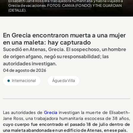
Elisabeth-Jane Ross era trabajadora humanitaria y habría viajado a
Grecia de vacaciones. FOTOS: CANVA (FONDO) Y THE GUARDIAN
(DETALLE).
En Grecia encontraron muerta a una mujer
en una maleta: hay capturado
Sucedió en Atenas, Grecia. El sospechoso, un hombre
de origen afgano, negó su responsabilidad; las
autoridades investigan.
04 de agosto de 2026
Internacional
Águeda Villa
Las autoridades de
Grecia
investigan la muerte de Elisabeth-
Jane Ross, una trabajadora humanitaria escocesa de 38 años,
cuyo cuerpo fue encontrado el pasado 18 de julio dentro de
una maleta abandonada en un edificio de Atenas, en ese país.