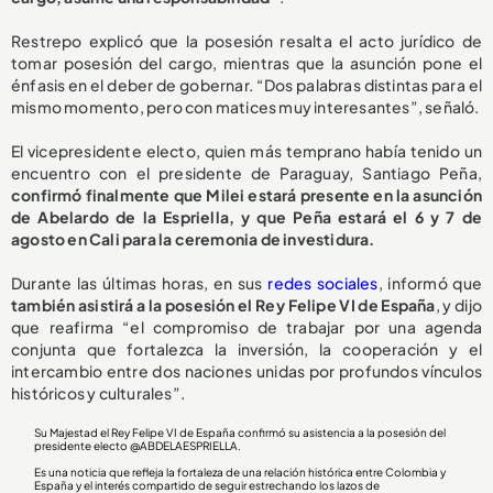
Restrepo explicó que la posesión resalta el acto jurídico de
tomar posesión del cargo, mientras que la asunción pone el
énfasis en el deber de gobernar. “Dos palabras distintas para el
mismo momento, pero con matices muy interesantes”, señaló.
El vicepresidente electo, quien más temprano había tenido un
encuentro con el presidente de Paraguay, Santiago Peña,
confirmó finalmente que Milei estará presente en la asunción
de Abelardo de la Espriella, y que Peña estará el 6 y 7 de
agosto en Cali para la ceremonia de investidura.
Durante las últimas horas, en sus
redes sociales
, informó que
también asistirá a la posesión el Rey Felipe VI de España
, y dijo
que reafirma “el compromiso de trabajar por una agenda
conjunta que fortalezca la inversión, la cooperación y el
intercambio entre dos naciones unidas por profundos vínculos
históricos y culturales”.
Su Majestad el Rey Felipe VI de España confirmó su asistencia a la posesión del
presidente electo
@ABDELAESPRIELLA
.
Es una noticia que refleja la fortaleza de una relación histórica entre Colombia y
España y el interés compartido de seguir estrechando los lazos de