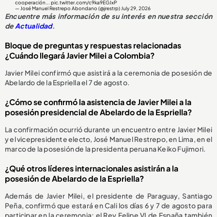
cooperación...
pic.twitter.com/c9ka9EGJxP
— José Manuel Restrepo Abondano (@jrestrp)
July 29, 2026
Encuentre más información de su interés en nuestra sección
de
Actualidad
.
Bloque de preguntas y respuestas relacionadas
¿Cuándo llegará Javier Milei a Colombia?
Javier Milei confirmó que asistirá a la ceremonia de posesión de
Abelardo de la Espriella el 7 de agosto.
¿Cómo se confirmó la asistencia de Javier Milei a la
posesión presidencial de Abelardo de la Espriella?
La confirmación ocurrió durante un encuentro entre Javier Milei
y el vicepresidente electo, José Manuel Restrepo, en Lima, en el
marco de la posesión de la presidenta peruana Keiko Fujimori.
¿Qué otros líderes internacionales asistirán a la
posesión de Abelardo de la Espriella?
Además de Javier Milei, el presidente de Paraguay, Santiago
Peña, confirmó que estará en Cali los días 6 y 7 de agosto para
participar en la ceremonia; el Rey Felipe VI de España también