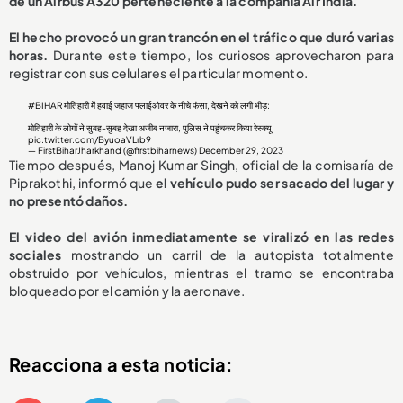
de un Airbus A320 perteneciente a la compañía Air India.
El hecho provocó un gran trancón en el tráfico que duró varias
horas.
Durante este tiempo, los curiosos aprovecharon para
registrar con sus celulares el particular momento.
#BIHAR
मोतिहारी में हवाई जहाज फ्लाईओवर के नीचे फंसा, देखने को लगी भीड़:
मोतिहारी के लोगों ने सुबह-सुबह देखा अजीब नजारा, पुलिस ने पहुंचकर किया रेस्क्यू
pic.twitter.com/ByuoaVLrb9
— FirstBiharJharkhand (@firstbiharnews)
December 29, 2023
Tiempo después, Manoj Kumar Singh, oficial de la comisaría de
Piprakothi, informó que
el vehículo pudo ser sacado del lugar y
no presentó daños.
El video del avión inmediatamente se viralizó en las redes
sociales
mostrando un carril de la autopista totalmente
obstruido por vehículos, mientras el tramo se encontraba
bloqueado por el camión y la aeronave.
Reacciona a esta noticia: