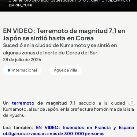
El terremoto dejó algunos destrozos. FOTOS: X @THEINSIDEPAPER Y
@ARIN_YUMI
EN VIDEO: Terremoto de magnitud 7,1 en
Japón se sintió hasta en Corea
Sucedió en la ciudad de Kumamoto y se sintió en
algunas zonas del norte de Corea del Sur.
28 de julio de 2026
Internacional
Águeda Villa
x
Un
terremoto
de magnitud 7,1
sacudió a la ciudad de
Kumamoto, al sur de Japón, en la prefectura homónima de la isla
de Kyushu.
Lea también:
EN VIDEO: Incendios en Francia y España
obligaron a evacuar a más de 300.000 personas