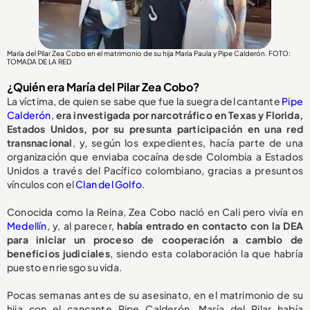
María del Pilar Zea Cobo en el matrimonio de su hija María Paula y Pipe Calderón. FOTO:
TOMADA DE LA RED
¿Quién era María del Pilar Zea Cobo?
La víctima, de quien se sabe que fue la suegra del cantante
Pipe
Calderón
,
era investigada por narcotráfico en Texas y Florida,
Estados Unidos, por su presunta participación en una red
transnacional
, y, según los expedientes, hacía parte de una
organización que enviaba cocaína desde Colombia a Estados
Unidos a través del Pacífico colombiano, gracias a presuntos
vínculos con el
Clan del Golfo
.
Conocida como la Reina, Zea Cobo nació en Cali pero vivía en
Medellín
, y, al parecer,
había entrado en contacto con la DEA
para iniciar un proceso de cooperación a cambio de
beneficios judiciales
, siendo esta colaboración la que habría
puesto en riesgo su vida.
Pocas semanas antes de su asesinato, en el matrimonio de su
hija con el cancante Pipe Calderón, María del Pilar había