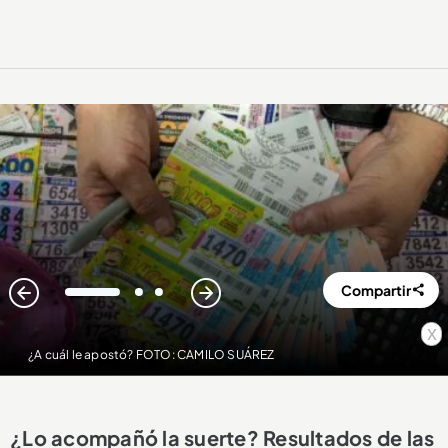
Compartir
1
2
3
x
¿A cuál le apostó? FOTO: CAMILO SUÁREZ
¿Lo acompañó la suerte? Resultados de las