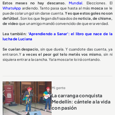
Estos meses no hay descanso.
Mundial
. Elecciones. El
WhatsApp
ardiendo. Tanto pasa que hasta al más
mosca
se le
puede colar un gol sin darse cuenta.
Y es que estos goles no son
defútbol.
Son los que llegan disfrazados de
noticia, de chisme,
de video
que un amigo mandó convencido de que era verdad.
Lea también:
‘Aprendiendo a Sanar’: el libro que nace de la
lucha de Luciana
Se cuelan despacio,
sin que duela. Y cuandote das cuenta, ya
entraron.Y
a veces el peor gol telo metés vos mismo
, sin ni
siquiera entrar a la cancha. Ya la mosca te lo irá contando.
Mi gente
La carranga conquista
Medellín: cántele a la vida
con pasión