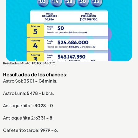
Resultados MiLoto. FOTO: BALOTO
Resultados de los chances:
Astro Sol:
3301 - Géminis
.
Astro Luna:
5478 - Libra
.
Antioqueñita 1:
3028 - 0
.
Antioqueñita 2:
6331 - 8
.
Cafeterito tarde:
9979 - 6
.