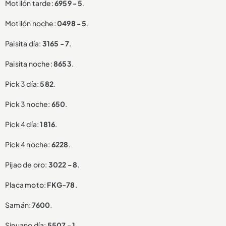
Motilón tarde:
6959 - 5
.
Motilón noche:
0498 - 5
.
Paisita día:
3165 - 7
.
Paisita noche:
8653
.
Pick 3 día:
582
.
Pick 3 noche:
650
.
Pick 4 día:
1816
.
Pick 4 noche:
6228
.
Pijao de oro:
3022 - 8
.
Placa moto:
FKG-78
.
Samán:
7600
.
Sinuano día:
5507 - 1
.