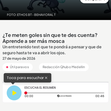
FOTO: ETHOS BT - BEHAVIORAL T
¿Te meten goles sin que te des cuenta?
Aprende a ser más mosca
Un entretenido test que te pondrá a pensar y que de
seguro hasta te va a abrir los ojos.
27 de mayo de 2026
Útil para vos
Redacción Qhubo Medellin
×
Toca para escuchar
ESCUCHA EL RESUMEN
Tiempo transcurrido: 0 segundos
Dura
00:00
00:46