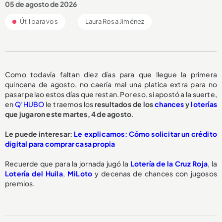
05 de agosto de 2026
Útil para vos
Laura Rosa Jiménez
Como todavía faltan diez días para que llegue la primera
quincena de agosto, no caería mal una platica extra para no
pasar pelao estos días que restan. Por eso, si apostó a la suerte,
en
Q’HUBO
le traemos los
resultados de los
chances
y
loterías
que jugaron este martes, 4 de agosto
.
Le puede interesar:
Le explicamos: Cómo solicitar un crédito
digital para comprar casa propia
Recuerde que para la jornada jugó la
Lotería de la Cruz Roja
, la
Lotería del Huila
,
MiLoto
y decenas de chances con jugosos
premios.