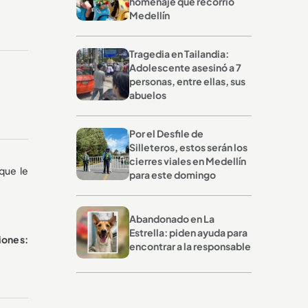
homenaje que recorrió
Medellín
Tragedia en Tailandia:
Adolescente asesinó a 7
personas, entre ellas, sus
abuelos
Por el Desfile de
Silleteros, estos serán los
cierres viales en Medellín
que le
para este domingo
Abandonado en La
Estrella: piden ayuda para
iones:
encontrar a la responsable