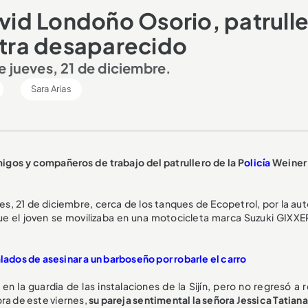
id Londoño Osorio, patrull
entra desaparecido
e jueves, 21 de diciembre.
Sara Arias
migos y compañeros de trabajo del patrullero de la P
olicía
Weiner
ves, 21 de diciembre, cerca de los tanques de Ecopetrol, por la au
ue el joven se movilizaba en una motocicleta marca Suzuki GIXXE
alados de asesinar a un barboseño por robarle el carro
n la guardia de las instalaciones de la Sijín, pero no regresó a r
ora de este viernes,
su pareja sentimental la señora Jessica Tatian