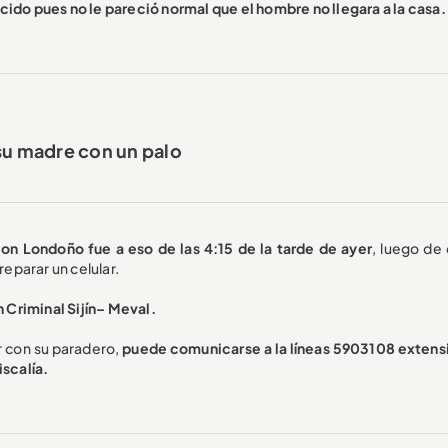
cido pues no le pareció normal que el hombre no llegara a la casa.
su madre con un palo
on Londoño fue a eso de las 4:15 de la tarde de ayer
, luego de 
reparar un celular.
n Criminal Sijín– Meval.
r con su paradero,
puede comunicarse a la líneas 5903108 extens
iscalía.