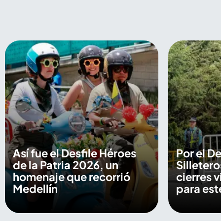
Así fue el Desfile Héroes
Por el De
de la Patria 2026, un
Silletero
homenaje que recorrió
cierres v
Medellín
para es