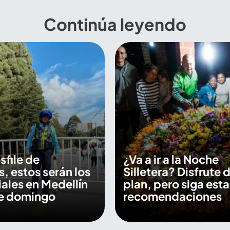
Continúa leyendo
sfile de
¿Va a ir a la Noche
s, estos serán los
Silletera? Disfrute d
iales en Medellín
plan, pero siga esta
te domingo
recomendaciones