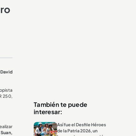
ero
 David
topista
R 250,
También te puede
interesar:
Así fue el Desfile Héroes
ealizar
de la Patria 2026, un
a Suan,