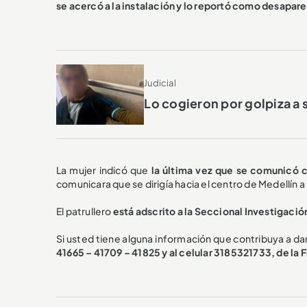
se acercó a la instalación y lo reportó como desapare
Judicial
Lo cogieron por golpiza a 
La mujer indicó que
la última vez que se comunicó c
comunicara que se dirigía hacia el centro de Medellín a 
El patrullero
está adscrito a la Seccional Investigació
Si usted tiene alguna información que contribuya a da
41665 – 41709 – 41825 y al celular 3185321733, de la F