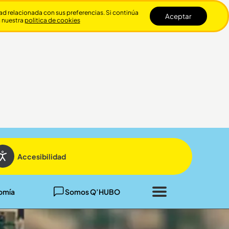
dad relacionada con sus preferencias. Si continúa
Aceptar
n nuestra
politica de cookies
Cerrar
Accesibilidad
omía
Somos Q’HUBO