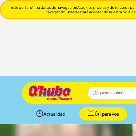
Este portal utiliza datos de navegación/cookies propias y de terceros par
navegando, usted estará aceptando nuestra política
Actualidad
Útil para vos