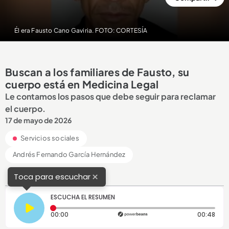
Él era Fausto Cano Gaviria. FOTO: CORTESÍA
Buscan a los familiares de Fausto, su
cuerpo está en Medicina Legal
Le contamos los pasos que debe seguir para reclamar
el cuerpo.
17 de mayo de 2026
Servicios sociales
Andrés Fernando García Hernández
×
Toca para escuchar
ESCUCHA EL RESUMEN
Tiempo transcurrido: 0 segundos
Dura
00:00
00:48