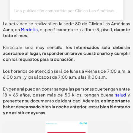
Una publicación compartida por Clínica Las Américas Auna (@lasamericasauna)
La actividad se realizará en la sede 80 de Clínica Las Américas
Auna, en
Medellín
, específicamente en la Torre 3, piso 1,
durante
todo el mes.
Participar será muy sencillo: lo
s interesados solo deberán
acercarse al lugar, responder un breve cuestionario y cumplir
con los requisitos para la donación.
Los horarios de atención será de lunes a viernes de 7:00 a.m. a
6:00 p.m., y los sábados de 7:00 a.m. a las 11:00 a.m.
En general pueden donar sangre las personas que tengan entre
18 y 65 años, pesen más de 50 kilos, tengan buena
salud
y
presenten su documento de identidad. Además,
es importante
haber descansado bien la noche anterior, estar bien hidratado
y no asistir en ayunas.