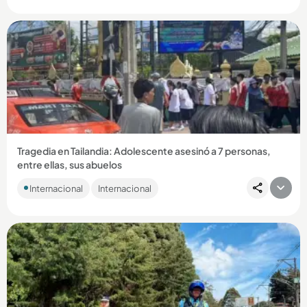
Compartir Noticia
Tragedia en Tailandia: Adolescente asesinó a 7 personas,
entre ellas, sus abuelos
El responsable es un adolescente de apenas 14 años. El
Internacional
Internacional
hecho ocurrió en Bangkok y dejó más de 30 personas
heridas....
Compartir Noticia