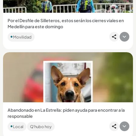
Por el Desfile de Silleteros, estos serán los cierres viales en
Medellín para este domingo
Movilidad
Compartir Noticia
Abandonado en La Estrella: piden ayuda para encontrar a la
responsable
Una mujer llegó en un carro rojo hasta las afueras de la
Local
Q'hubo hoy
perrera municipal y lo amarró a una reja. ...