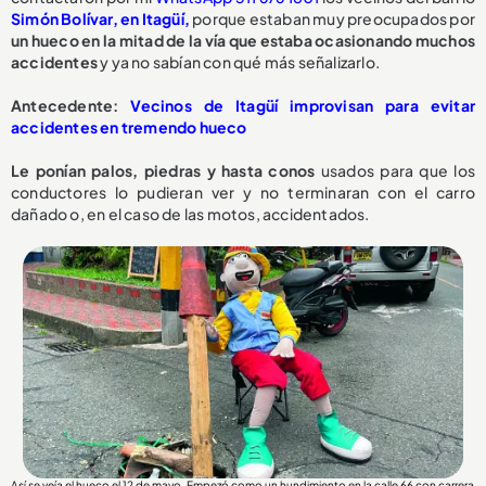
Simón Bolívar, en Itagüí,
porque estaban muy preocupados por
un hueco en la mitad de la vía que estaba ocasionando muchos
accidentes
y ya no sabían con qué más señalizarlo.
Antecedente:
Vecinos de Itagüí improvisan para evitar
accidentes en tremendo hueco
Le ponían palos, piedras y hasta conos
usados para que los
conductores lo pudieran ver y no terminaran con el carro
dañado o, en el caso de las motos, accidentados.
Así se veía el hueco el 12 de mayo. Empezó como un hundimiento en la calle 66 con carrera