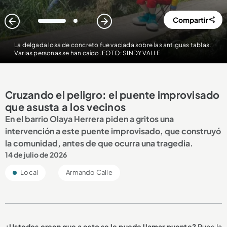
Compartir
1
2
La delgada losa de concreto fue vaciada sobre las antiguas tablas.
Varias personas se han caído. FOTO: SINDY VALLE
Cruzando el peligro: el puente improvisado
que asusta a los vecinos
En el barrio Olaya Herrera piden a gritos una
intervención a este puente improvisado, que construyó
la comunidad, antes de que ocurra una tragedia.
14 de julio de 2026
Local
Armando Calle
¿Ustedes creen que a esto se le puede llamar puente?
Pues la