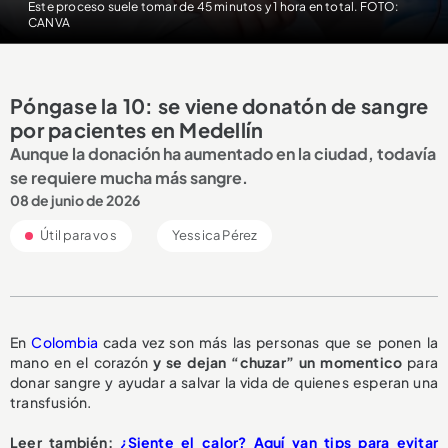
Este proceso suele tomar de 45 minutos y 1 hora en total. FOTO:
CANVA
Póngase la 10: se viene donatón de sangre
por pacientes en Medellín
Aunque la donación ha aumentado en la ciudad, todavía
se requiere mucha más sangre.
08 de junio de 2026
Útil para vos
Yessica Pérez
En
Colombia
cada vez son más las personas que se ponen la
mano en el corazón
y se dejan “chuzar” un momentico
para
donar sangre y ayudar a salvar la vida de quienes esperan una
transfusión.
Leer también:
¿Siente el calor? Aquí van tips para evitar