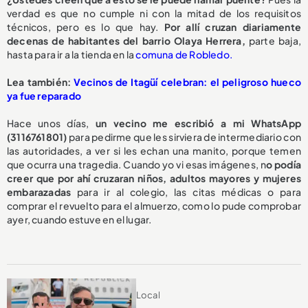
verdad es que no cumple ni con la mitad de los requisitos
técnicos, pero es lo que hay.
Por allí cruzan diariamente
decenas de habitantes del barrio Olaya Herrera,
parte baja,
hasta para ir a la tienda en la
comuna de Robledo.
Lea también:
Vecinos de Itagüí celebran: el peligroso hueco
ya fue reparado
Hace unos días,
un vecino me escribió a mi WhatsApp
(3116761801)
para pedirme que les sirviera de intermediario con
las autoridades, a ver si les echan una manito, porque temen
que ocurra una tragedia. Cuando yo vi esas imágenes, n
o podía
creer que por ahí cruzaran niños, adultos mayores y mujeres
embarazadas
para ir al colegio, las citas médicas o para
comprar el revuelto para el almuerzo, como lo pude comprobar
ayer, cuando estuve en el lugar.
Local