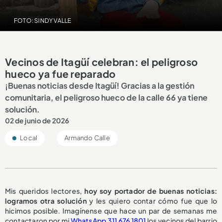
FOTO: SINDY VALLE
Vecinos de Itagüí celebran: el peligroso
hueco ya fue reparado
¡Buenas noticias desde Itagüí! Gracias a la gestión
comunitaria, el peligroso hueco de la calle 66 ya tiene
solución.
02 de junio de 2026
Local
Armando Calle
Mis queridos lectores,
hoy soy portador de buenas noticias:
logramos otra solución
y les quiero contar cómo fue que lo
hicimos posible. Imagínense que hace un par de semanas me
contactaron por mi
WhatsApp 311 676 1801
los vecinos del barrio