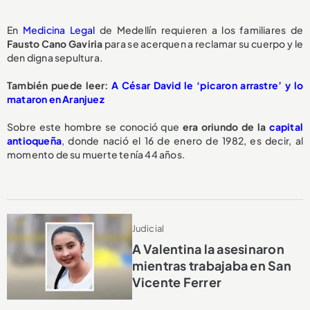
En
Medicina Legal
de Medellín requieren a los familiares de
Fausto Cano Gaviria
para se acerquen a reclamar su cuerpo y le
den digna sepultura.
También puede leer:
A César David le ‘picaron arrastre’ y lo
mataron en Aranjuez
Sobre este hombre se conoció que
era oriundo de la
capital
antioqueña
, donde nació el 16 de enero de 1982, es decir, al
momento de su muerte tenía 44 años.
Judicial
A Valentina la asesinaron
mientras trabajaba en San
Vicente Ferrer