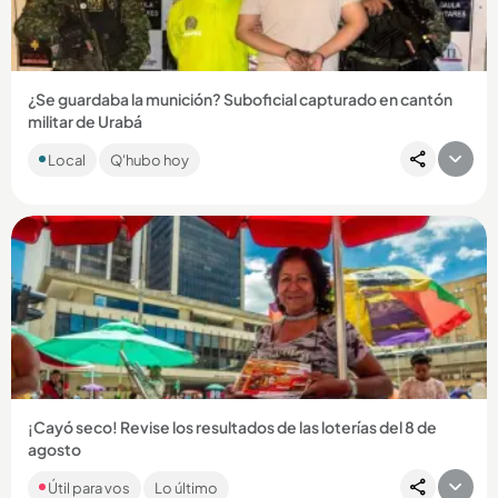
¿Se guardaba la munición? Suboficial capturado en cantón
militar de Urabá
El militar habría facilitado la pérdida cartuchos, granadas y
Local
Q'hubo hoy
otros elementos de uso privativo de las Fuerzas Militares
cuando...
Compartir Noticia
¡Cayó seco! Revise los resultados de las loterías del 8 de
agosto
Como cada día, en Q’HUBO le traemos los resultados de los
Útil para vos
Lo último
chances y loterías que jugaron en el país. Revise si ganó