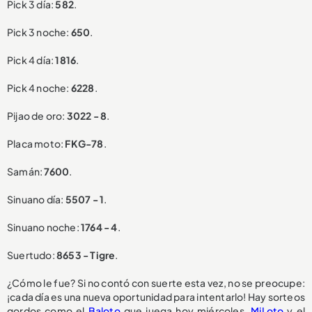
Pick 3 día:
582
.
Pick 3 noche:
650
.
Pick 4 día:
1816
.
Pick 4 noche:
6228
.
Pijao de oro:
3022 - 8
.
Placa moto:
FKG-78
.
Samán:
7600
.
Sinuano día:
5507 - 1
.
Sinuano noche:
1764 - 4
.
Suertudo:
8653 - Tigre
.
¿Cómo le fue? Si no contó con suerte esta vez, no se preocupe:
¡cada día es una nueva oportunidad para intentarlo! Hay sorteos
gordos como el
Baloto
que juega hoy miércoles,
MiLoto
y el