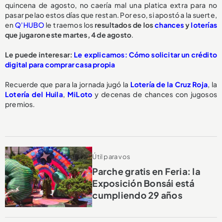
quincena de agosto, no caería mal una platica extra para no
pasar pelao estos días que restan. Por eso, si apostó a la suerte,
en
Q’HUBO
le traemos los
resultados de los
chances
y
loterías
que jugaron este martes, 4 de agosto
.
Le puede interesar:
Le explicamos: Cómo solicitar un crédito
digital para comprar casa propia
Recuerde que para la jornada jugó la
Lotería de la Cruz Roja
, la
Lotería del Huila
,
MiLoto
y decenas de chances con jugosos
premios.
Útil para vos
Parche gratis en Feria: la
Exposición Bonsái está
cumpliendo 29 años