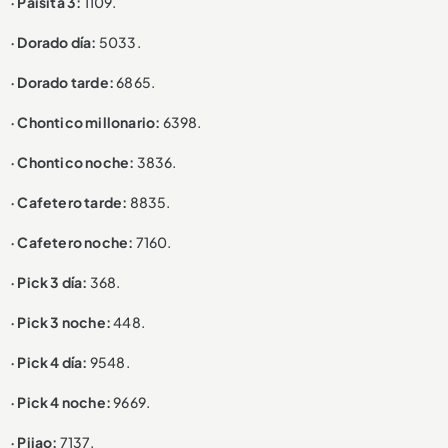
· Paisita 3:
1109.
· Dorado día:
5033.
· Dorado tarde:
6865.
· Chontico millonario:
6398.
· Chontico noche:
3836.
· Cafetero tarde:
8835.
· Cafetero noche:
7160.
· Pick 3 día:
368.
· Pick 3 noche:
448.
· Pick 4 día:
9548.
· Pick 4 noche:
9669.
· Pijao:
7137.