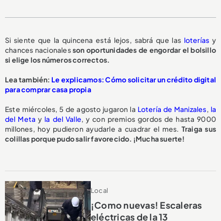
Si siente que la quincena está lejos, sabrá que las
loterías
y
chances nacionales
son oportunidades de engordar el bolsillo
si elige los números correctos.
Lea también:
Le explicamos: Cómo solicitar un crédito digital
para comprar casa propia
Este miércoles, 5 de agosto jugaron la
Lotería de Manizales
,
la
del Meta
y
la del Valle
, y con premios gordos de hasta 9000
millones, hoy pudieron ayudarle a cuadrar el mes.
Traiga sus
colillas porque pudo salir favorecido. ¡Mucha suerte!
Local
¡Como nuevas! Escaleras
eléctricas de la 13