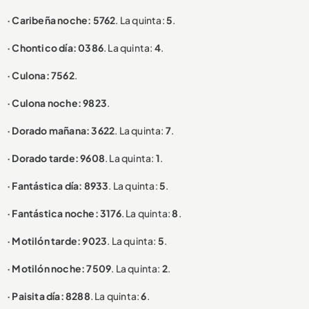
· Caribeña noche: 5762
. La quinta:
5
.
· Chontico día: 0386
. La quinta:
4
.
· Culona: 7562
.
· Culona noche: 9823
.
· Dorado mañana: 3622
. La quinta:
7
.
· Dorado tarde: 9608
. La quinta:
1
.
· Fantástica día: 8933
. La quinta:
5
.
· Fantástica noche: 3176
. La quinta:
8
.
· Motilón tarde: 9023
. La quinta:
5
.
· Motilón noche: 7509
. La quinta:
2
.
· Paisita día: 8288
. La quinta:
6
.