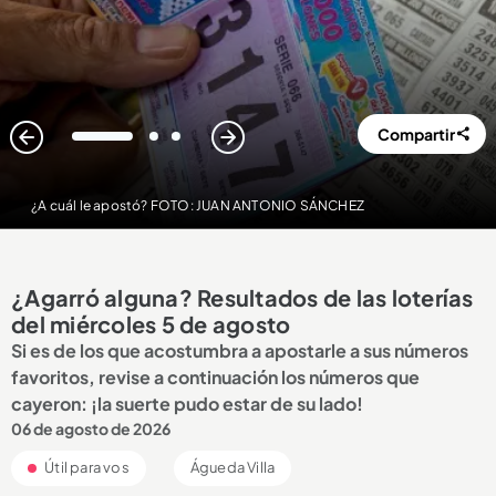
Compartir
1
2
3
¿A cuál le apostó? FOTO: JUAN ANTONIO SÁNCHEZ
¿Agarró alguna? Resultados de las loterías
del miércoles 5 de agosto
Si es de los que acostumbra a apostarle a sus números
favoritos, revise a continuación los números que
cayeron: ¡la suerte pudo estar de su lado!
06 de agosto de 2026
Útil para vos
Águeda Villa