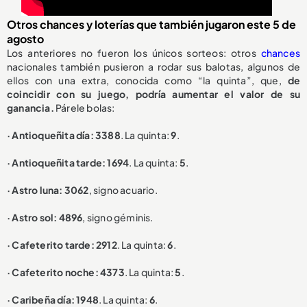
Otros chances y loterías que también jugaron este 5 de
agosto
Los anteriores no fueron los únicos sorteos: otros
chances
nacionales también pusieron a rodar sus balotas, algunos de
ellos con una extra, conocida como “la quinta”, que,
de
coincidir con su juego, podría aumentar el valor de su
ganancia.
Párele bolas:
· Antioqueñita día: 3388
. La quinta:
9
.
· Antioqueñita tarde: 1694
. La quinta:
5
.
· Astro luna: 3062
, signo acuario.
· Astro sol: 4896
, signo géminis.
· Cafeterito tarde: 2912
. La quinta:
6
.
· Cafeterito noche: 4373
. La quinta:
5
.
· Caribeña día: 1948
. La quinta:
6
.