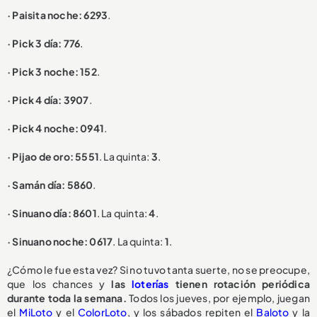
· Paisita noche: 6293
.
· Pick 3 día: 776
.
· Pick 3 noche: 152
.
· Pick 4 día: 3907
.
· Pick 4 noche: 0941
.
· Pijao de oro: 5551
. La quinta:
3
.
· Samán día: 5860
.
· Sinuano día: 8601
. La quinta:
4
.
· Sinuano noche: 0617
. La quinta:
1
.
¿Cómo le fue esta vez? Si no tuvo tanta suerte, no se preocupe,
que los chances y
las
loterías
tienen rotación periódica
durante toda la semana.
Todos los jueves, por ejemplo, juegan
el
MiLoto
y el
ColorLoto
, y los sábados repiten el
Baloto
y la