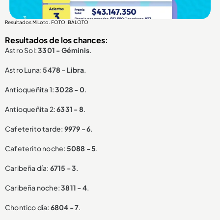
Resultados MiLoto. FOTO: BALOTO
Resultados de los chances:
Astro Sol:
3301 - Géminis
.
Astro Luna:
5478 - Libra
.
Antioqueñita 1:
3028 - 0
.
Antioqueñita 2:
6331 - 8
.
Cafeterito tarde:
9979 - 6
.
Cafeterito noche:
5088 - 5
.
Caribeña día:
6715 - 3
.
Caribeña noche:
3811 - 4
.
Chontico día:
6804 - 7
.