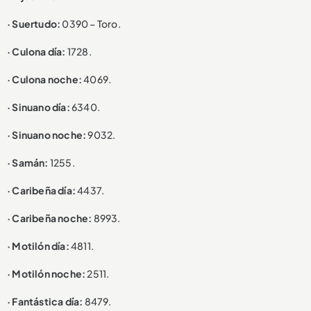
· Suertudo:
0390 – Toro.
· Culona día:
1728.
· Culona noche:
4069.
· Sinuano día:
6340.
· Sinuano noche:
9032.
· Samán:
1255.
· Caribeña día:
4437.
· Caribeña noche:
8993.
· Motilón día:
4811.
· Motilón noche:
2511.
· Fantástica día:
8479.