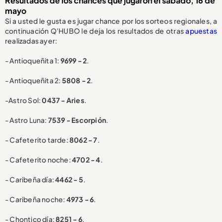
Resultados de los chances que jugaron el sábado, 16 de
mayo
Si a usted le gusta es jugar chance por los sorteos regionales, a
continuación Q’HUBO le deja los resultados de otras
apuestas
realizadas ayer:
- Antioqueñita 1:
9699 - 2
.
- Antioqueñita 2:
5808 - 2
.
-Astro Sol:
0437 - Aries
.
- Astro Luna:
7539 - Escorpión
.
- Cafeterito tarde:
8062 - 7
.
- Cafeterito noche:
4702 - 4
.
- Caribeña día:
4462 - 5
.
- Caribeña noche:
4973 - 6
.
- Chontico día:
8251 - 6
.