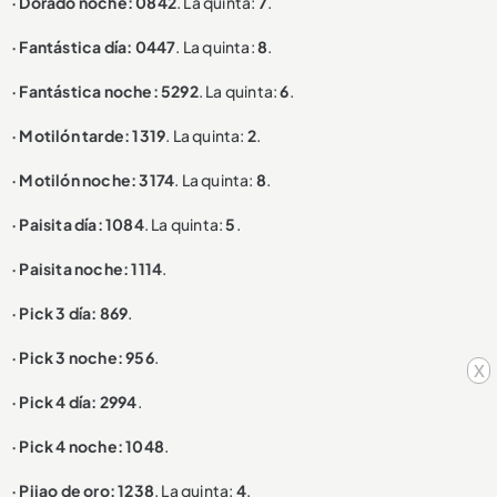
· Dorado noche: 0842
. La quinta:
7
.
· Fantástica día: 0447
. La quinta:
8
.
· Fantástica noche: 5292
. La quinta:
6
.
· Motilón tarde: 1319
. La quinta:
2
.
· Motilón noche: 3174
. La quinta:
8
.
· Paisita día: 1084
. La quinta:
5
.
· Paisita noche: 1114
.
· Pick 3 día: 869
.
· Pick 3 noche: 956
.
x
· Pick 4 día: 2994
.
· Pick 4 noche: 1048
.
· Pijao de oro: 1238
. La quinta:
4
.