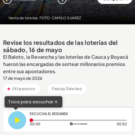
1
2
3
Venta de loterías. FOTO: CAMILO SUÁREZ
Revise los resultados de las loterías del
sábado, 16 de mayo
El Baloto, la Revancha y las loterías de Cauca y Boyacá
fueron las encargadas de sortear millonarios premios
entre sus apostadores.
17 de mayo de 2026
Útil para vos
Faisury Sánchez
×
Toca para escuchar
ESCUCHA EL RESUMEN
Tiempo transcurrido: 0 segundos
Dura
00:00
00:52