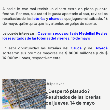
A nadie le cae mal recibir un dinero extra en pleno puente
festivo. Por eso, si a usted le gusta apostarle al azar,
revise los
resultados de las
loterías
y
chances
que jugaron el sábado, 16
de mayo
, quién quita que haya tenido un golpe de suerte.
Le puede interesar:
¡Cayeron secos por la de Medellín! Revise
los resultados de las loterías del viernes, 15 de mayo
En esta oportunidad las
loterías del
Cauca
y de
Boyacá
sortearon sus premios mayores de
$ 8000 millones y de $
16.000 millones
, respectivamente.
Útil para vos
¿Despertó platudo?
Resultados de las loterías
del jueves, 14 de mayo