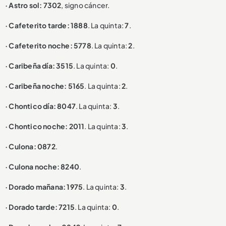
· Astro sol: 7302
, signo cáncer.
· Cafeterito tarde: 1888
. La quinta:
7
.
· Cafeterito noche: 5778
. La quinta:
2
.
· Caribeña día: 3515
. La quinta:
0
.
· Caribeña noche: 5165
. La quinta:
2
.
· Chontico día: 8047
. La quinta:
3
.
· Chontico noche: 2011
. La quinta:
3
.
· Culona: 0872
.
· Culona noche: 8240
.
· Dorado mañana: 1975
. La quinta:
3
.
· Dorado tarde: 7215
. La quinta:
0
.