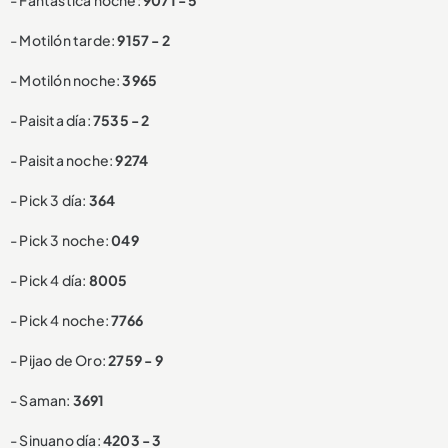
- Fantástica noche:
9071 - 5
- Motilón tarde:
9157 - 2
- Motilón noche:
3965
- Paisita día:
7535 - 2
- Paisita noche:
9274
- Pick 3 día:
364
- Pick 3 noche:
049
- Pick 4 día:
8005
- Pick 4 noche:
7766
- Pijao de Oro:
2759 - 9
- Saman:
3691
- Sinuano día:
4203 - 3