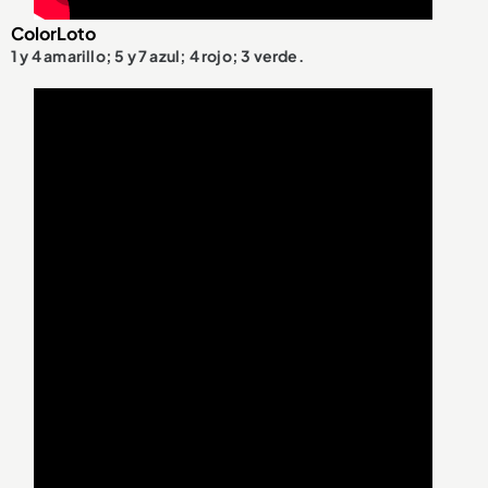
ColorLoto
1 y 4 amarillo; 5 y 7 azul; 4 rojo; 3 verde.