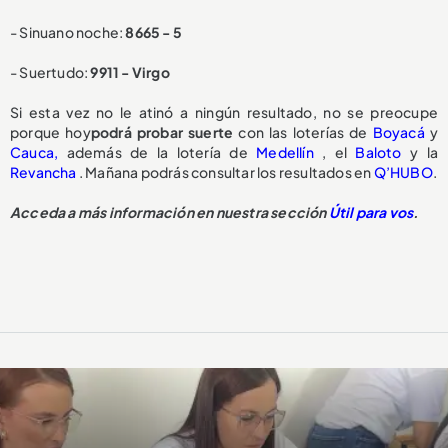
- Sinuano noche:
8665 - 5
- Suertudo:
9911 - Virgo
Si esta vez no le atinó a ningún resultado, no se preocupe
porque hoy
podrá probar suerte
con las loterías de
Boyacá
y
Cauca,
además de la lotería de
Medellín
, el
Baloto
y la
Revancha
. Mañana podrás consultar los resultados en
Q’HUBO
.
Acceda a más información en nuestra sección
Útil para vos
.