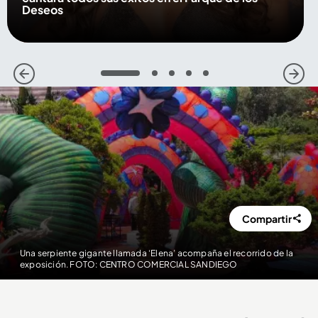
Deseos
1
2
3
4
5
Compartir
Una serpiente gigante llamada ‘Elena’ acompaña el recorrido de la
exposición. FOTO: CENTRO COMERCIAL SANDIEGO