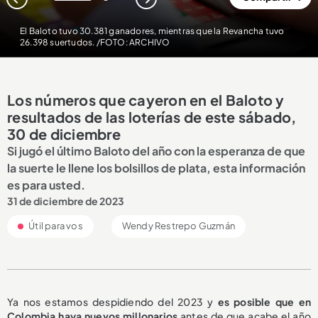
1
2
El Baloto tuvo 30.381 ganadores, mientras que la Revancha tuvo
26.398 suertudos. /FOTO: ARCHIVO
Los números que cayeron en el Baloto y
resultados de las loterías de este sábado,
30 de diciembre
Si jugó el último Baloto del año con la esperanza de que
la suerte le llene los bolsillos de plata, esta información
es para usted.
31 de diciembre de 2023
Útil para vos
Wendy Restrepo Guzmán
Ya nos estamos despidiendo del 2023 y
es posible que en
Colombia haya nuevos millonarios
antes de que acabe el año