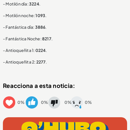
- Motilón día:
3224
.
- Motilón noche:
1093
.
- Fantástica día:
3886
.
- Fantástica Noche:
8217
.
- Antioqueñita 1:
0224
.
- Antioqueñita 2:
2277
.
Reacciona a esta noticia:
0%
0%
0%
0%