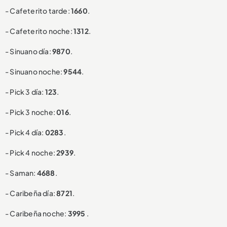
- Cafeterito tarde:
1660
.
- Cafeterito noche:
1312
.
- Sinuano día:
9870
.
- Sinuano noche:
9544
.
- Pick 3 día:
123
.
- Pick 3 noche:
016
.
- Pick 4 día:
0283
.
- Pick 4 noche:
2939
.
- Saman:
4688
.
- Caribeña día:
8721
.
- Caribeña noche:
3995
.