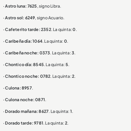
· Astro luna: 7625
, signo Libra.
· Astro sol: 6249
, signo Acuario.
· Cafeterito tarde: 2352
. La quinta:
0
.
· Caribeña día: 1064
. La quinta:
0
.
· Caribeña noche: 0373
. La quinta:
3
.
· Chontico día: 8545
. La quinta:
5
.
· Chontico noche: 0782
. La quinta:
2
.
· Culona: 8957
.
· Culona noche: 0871
.
· Dorado mañana: 8627
. La quinta:
1
.
· Dorado tarde: 9781
. La quinta:
2
.