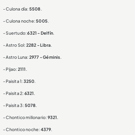
- Culona día:
5508
.
- Culona noche:
5005
.
- Suertudo:
6321 - Delfín
.
- Astro Sol:
2282 - Libra
.
- Astro Luna:
2977 - Géminis
.
- Pijao:
2111
.
- Paisita 1:
3250
.
- Paisita 2:
6321
.
- Paisita 3:
5078
.
- Chontico millonario:
9321
.
- Chontico noche:
4379
.