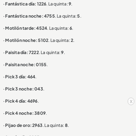
· Fantástica día: 1226
. La quinta:
9
.
· Fantástica noche: 4755
. La quinta:
5
.
· Motilón tarde: 4524
. La quinta:
6
.
· Motilón noche: 5102
. La quinta:
2
.
· Paisita día: 7222
. La quinta:
9
.
· Paisita noche: 0155
.
· Pick 3 día: 464
.
· Pick 3 noche: 043
.
x
· Pick 4 día: 4696
.
· Pick 4 noche: 3809
.
· Pijao de oro: 2963
. La quinta:
8
.