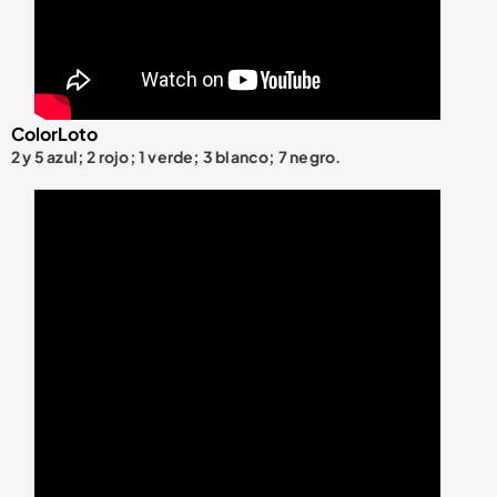
ColorLoto
2 y 5 azul; 2 rojo; 1 verde; 3 blanco; 7 negro.