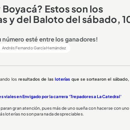
 Boyacá? Estos son los
as y del Baloto del sábado, 1
u número esté entre los ganadores!
Andrés Fernando García Hernández
sando los
resultados de las
loterías
que se sortearon el sábado,
es viales en Envigado por la carrera ‘Trepadores a La Catedral’
aparan gran atención, pues más de uno sueña con hacerse con uno 
s loterías no son para nada despreciables.