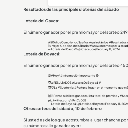
Resultados de las principales loterías del sábado
Lotería del Cauca:
El número ganador por el premio mayor del sorteo 2493
#50AñosCumpliendoSueños
Aqui están los
#Resultados
d
Tu Mejor 💪opción del sábado!
#AsíAvanzamos
por la salud
— Lotería del Cauca® (@lotecauca)
February 11, 2024
Lotería de Boyacá:
El número ganador por el premio mayor del sorteo 4506
🤯
#Hoy
/
#InformaciónImportante
🔴
🏆
#RESULTADOS
#LoteríaDeBoyacá
🎉
🏆💡La
#Suerte
y la
#Fortuna
llegan en el momento que más
🙌🏻Revisa tu billete ganador, lista total de premios y
#Sec
pic.twitter.com/1rPvtCu05B
— Lotería de Boyacá (@LoteriadeBoyaca)
February 11, 202
Otros sorteos del sábado, 10 de febrero
Si usted es de los que acostumbra a jugar chanche por
su número salió ganador ayer: