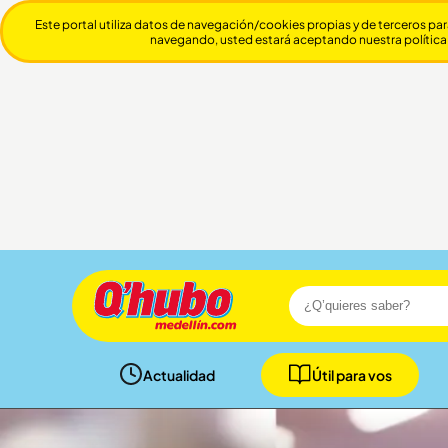
Este portal utiliza datos de navegación/cookies propias y de terceros par
navegando, usted estará aceptando nuestra política
Actualidad
Útil para vos