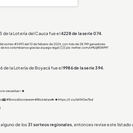
 de la Lotería del Cauca fue el
4228 de la serie 074
.
el sorteo #2493 del 10 de febrero de 2024, con más de 28.749 ganadores.
 de los colombianos gracias al juego legal 🇨🇴
pic.twitter.com/oMLkjR0WMY
 de la Lotería de Boyacá fue el
9986 de la serie 394
.
 lo necesitas✨️🍀
os
🎰
#BonosEscolares
✏️
#Bicicletas
🚲 🍀
https://t.co/IztXXGw7bd
4
 alguno de los
31 sorteos regionales
, entonces revise este listado a