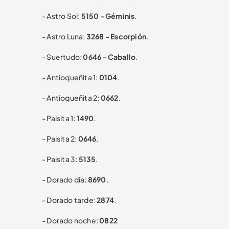
- Astro Sol:
5150 - Géminis
.
- Astro Luna:
3268 - Escorpión
.
- Suertudo:
0646 - Caballo
.
- Antioqueñita 1:
0104
.
- Antioqueñita 2:
0662
.
- Paisita 1:
1490
.
- Paisita 2:
0646
.
- Paisita 3:
5135
.
- Dorado día:
8690
.
- Dorado tarde:
2874
.
- Dorado noche:
0822