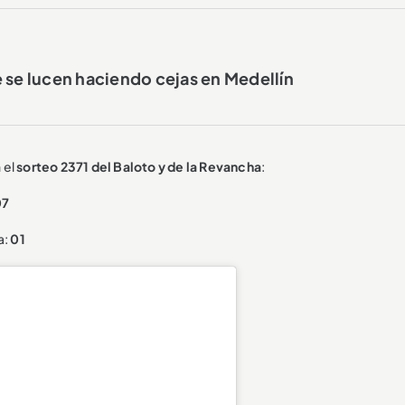
 se lucen haciendo cejas en Medellín
 el
sorteo 2371 del Baloto y de la Revancha
:
07
a:
01