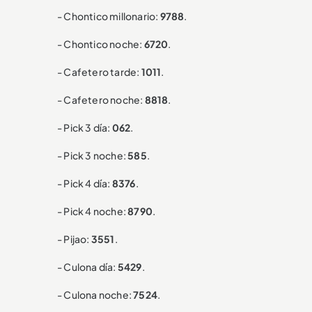
- Chontico millonario:
9788
.
- Chontico noche:
6720
.
- Cafetero tarde:
1011
.
- Cafetero noche:
8818
.
- Pick 3 día:
062
.
- Pick 3 noche:
585
.
- Pick 4 día:
8376
.
- Pick 4 noche:
8790
.
- Pijao:
3551
.
- Culona día:
5429
.
- Culona noche:
7524
.