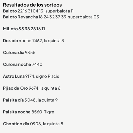
Resultados de los sorteos
Baloto
22 16 31 04 13, superbalota 11
Baloto Revancha
18 24 32 37 39, superbalota 03
MiLoto 33 38 28 16 11
Dorado
noche 7462, la quinta 3
Culona día
9855
Culona noche
7440
Astro Luna
9174, signo Piscis
Pijao de Oro
9674, la quinta 6
Paisita día
5048, la quinta 9
Paisita noche
8560, Tigre
Chontico día
0908, la quinta 8