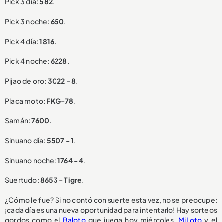
Pick 3 día:
582
.
Pick 3 noche:
650
.
Pick 4 día:
1816
.
Pick 4 noche:
6228
.
Pijao de oro:
3022 - 8
.
Placa moto:
FKG-78
.
Samán:
7600
.
Sinuano día:
5507 - 1
.
Sinuano noche:
1764 - 4
.
Suertudo:
8653 - Tigre
.
¿Cómo le fue? Si no contó con suerte esta vez, no se preocupe:
¡cada día es una nueva oportunidad para intentarlo! Hay sorteos
gordos como el
Baloto
que juega hoy miércoles,
MiLoto
y el