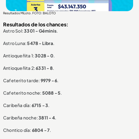
Resultados MiLoto. FOTO: BALOTO
Resultados de los chances:
Astro Sol:
3301 - Géminis
.
Astro Luna:
5478 - Libra
.
Antioqueñita 1:
3028 - 0
.
Antioqueñita 2:
6331 - 8
.
Cafeterito tarde:
9979 - 6
.
Cafeterito noche:
5088 - 5
.
Caribeña día:
6715 - 3
.
Caribeña noche:
3811 - 4
.
Chontico día:
6804 - 7
.