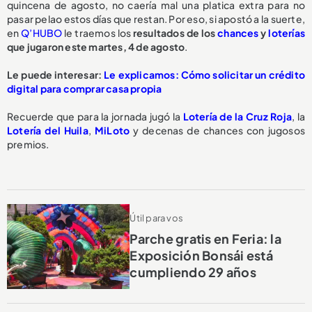
quincena de agosto, no caería mal una platica extra para no
pasar pelao estos días que restan. Por eso, si apostó a la suerte,
en
Q’HUBO
le traemos los
resultados de los
chances
y
loterías
que jugaron este martes, 4 de agosto
.
Le puede interesar:
Le explicamos: Cómo solicitar un crédito
digital para comprar casa propia
Recuerde que para la jornada jugó la
Lotería de la Cruz Roja
, la
Lotería del Huila
,
MiLoto
y decenas de chances con jugosos
premios.
Útil para vos
Parche gratis en Feria: la
Exposición Bonsái está
cumpliendo 29 años