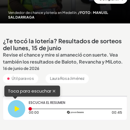
Vendedor de chance y lotería en Medellín.
/FOTO: MANUEL
SALDARRIAGA
¿Te tocó la lotería? Resultados de sorteos
del lunes, 15 de junio
Revise el chance y mire si amaneció con suerte. Vea
también los resultados de Baloto, Revancha y MiLoto.
16 de junio de 2026
Útil para vos
Laura Rosa Jiménez
×
Toca para escuchar
ESCUCHA EL RESUMEN
Tiempo transcurrido: 0 segundos
Dura
00:00
00:45