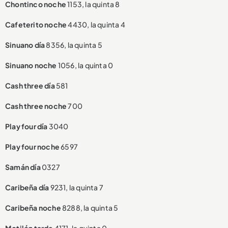
Chontinco noche
1153, la quinta 8
Cafeterito noche
4430, la quinta 4
Sinuano día
8356, la quinta 5
Sinuano noche
1056, la quinta 0
Cash three día
581
Cash three noche
700
Play four día
3040
Play four noche
6597
Samán día
0327
Caribeña día
9231, la quinta 7
Caribeña noche
8288, la quinta 5