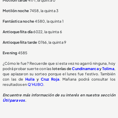
Motilón tarde
4171, la quinta 0
Motilón noche
7458, la quinta 3
Fantástica noche
4580, la quinta 1
Antioqueñita día
6022, la quinta 6
Antioqueñita tarde
0766, la quinta 9
Evening
4585
¿Cómo le fue? Recuerde que si esta vez no agarró ninguna, hoy
podrá probar suerte con las
loterías de
Cundinamarca
y
Tolima
,
que aplazaron su sorteo porque el lunes fue festivo. También
con las de
Huila
y
Cruz Roja
. Mañana podrá consultar los
resultados en
Q’HUBO
.
Encuentre más información de su interés en nuestra sección
Útil para vos
.