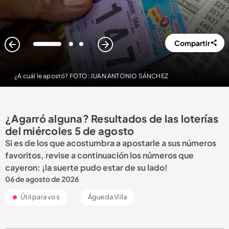
Compartir
1
2
3
¿A cuál le apostó? FOTO: JUAN ANTONIO SÁNCHEZ
¿Agarró alguna? Resultados de las loterías
del miércoles 5 de agosto
Si es de los que acostumbra a apostarle a sus números
favoritos, revise a continuación los números que
cayeron: ¡la suerte pudo estar de su lado!
06 de agosto de 2026
Útil para vos
Águeda Villa