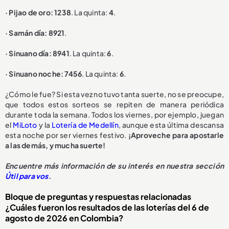
· Pijao de oro: 1238
. La quinta:
4
.
· Samán día: 8921
.
· Sinuano día: 8941
. La quinta:
6
.
· Sinuano noche: 7456
. La quinta:
6
.
¿Cómo le fue? Si esta vez no tuvo tanta suerte, no se preocupe,
que todos estos sorteos se repiten de manera periódica
durante toda la semana. Todos los viernes, por ejemplo, juegan
el
MiLoto
y la
Lotería de Medellín
, aunque esta última descansa
esta noche por ser viernes festivo.
¡Aproveche para apostarle
a las demás, y mucha suerte!
Encuentre más información de su interés en nuestra sección
Útil para vos
.
Bloque de preguntas y respuestas relacionadas
¿Cuáles fueron los resultados de las loterías del 6 de
agosto de 2026 en Colombia?