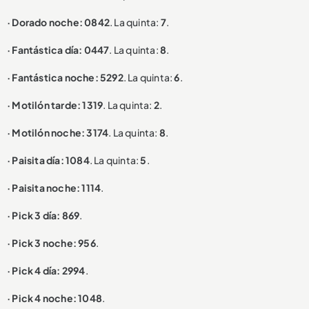
· Dorado noche: 0842
. La quinta:
7
.
· Fantástica día: 0447
. La quinta:
8
.
· Fantástica noche: 5292
. La quinta:
6
.
· Motilón tarde: 1319
. La quinta:
2
.
· Motilón noche: 3174
. La quinta:
8
.
· Paisita día: 1084
. La quinta:
5
.
· Paisita noche: 1114
.
· Pick 3 día: 869
.
· Pick 3 noche: 956
.
· Pick 4 día: 2994
.
· Pick 4 noche: 1048
.