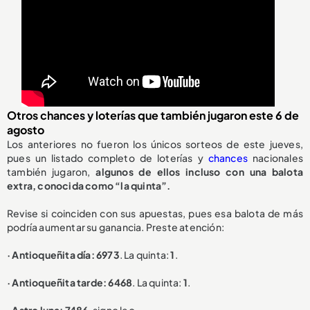
Otros chances y loterías que también jugaron este 6 de
agosto
Los anteriores no fueron los únicos sorteos de este jueves,
pues un listado completo de loterías y
chances
nacionales
también jugaron,
algunos de ellos incluso con una balota
extra, conocida como “la quinta”.
Revise si coinciden con sus apuestas, pues esa balota de más
podría aumentar su ganancia. Preste atención:
· Antioqueñita día: 6973
. La quinta:
1
.
· Antioqueñita tarde: 6468
. La quinta:
1
.
· Astro luna: 7486
, signo leo.