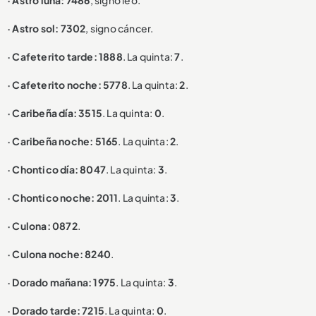
· Astro sol: 7302
, signo cáncer.
· Cafeterito tarde: 1888
. La quinta:
7
.
· Cafeterito noche: 5778
. La quinta:
2
.
· Caribeña día: 3515
. La quinta:
0
.
· Caribeña noche: 5165
. La quinta:
2
.
· Chontico día: 8047
. La quinta:
3
.
· Chontico noche: 2011
. La quinta:
3
.
· Culona: 0872
.
· Culona noche: 8240
.
· Dorado mañana: 1975
. La quinta:
3
.
· Dorado tarde: 7215
. La quinta:
0
.