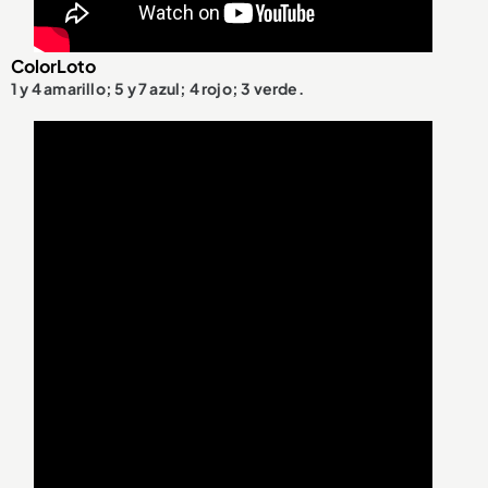
ColorLoto
1 y 4 amarillo; 5 y 7 azul; 4 rojo; 3 verde.