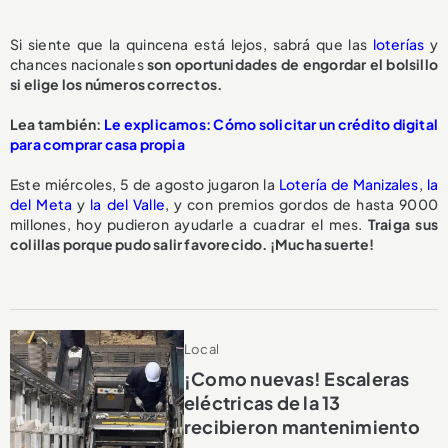
Si siente que la quincena está lejos, sabrá que las
loterías
y
chances nacionales
son oportunidades de engordar el bolsillo
si elige los números correctos.
Lea también:
Le explicamos: Cómo solicitar un crédito digital
para comprar casa propia
Este miércoles, 5 de agosto jugaron la
Lotería de Manizales
,
la
del Meta
y
la del Valle
, y con premios gordos de hasta 9000
millones, hoy pudieron ayudarle a cuadrar el mes.
Traiga sus
colillas porque pudo salir favorecido. ¡Mucha suerte!
Local
¡Como nuevas! Escaleras
eléctricas de la 13
recibieron mantenimiento