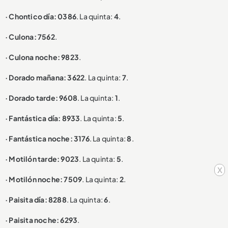
· Chontico día: 0386
. La quinta:
4
.
· Culona: 7562
.
· Culona noche: 9823
.
· Dorado mañana: 3622
. La quinta:
7
.
· Dorado tarde: 9608
. La quinta:
1
.
· Fantástica día: 8933
. La quinta:
5
.
· Fantástica noche: 3176
. La quinta:
8
.
· Motilón tarde: 9023
. La quinta:
5
.
x
· Motilón noche: 7509
. La quinta:
2
.
· Paisita día: 8288
. La quinta:
6
.
· Paisita noche: 6293
.