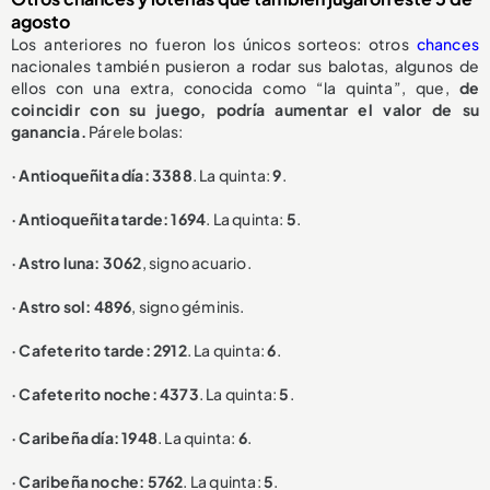
agosto
Los anteriores no fueron los únicos sorteos: otros
chances
nacionales también pusieron a rodar sus balotas, algunos de
ellos con una extra, conocida como “la quinta”, que,
de
coincidir con su juego, podría aumentar el valor de su
ganancia.
Párele bolas:
· Antioqueñita día: 3388
. La quinta:
9
.
· Antioqueñita tarde: 1694
. La quinta:
5
.
· Astro luna: 3062
, signo acuario.
· Astro sol: 4896
, signo géminis.
· Cafeterito tarde: 2912
. La quinta:
6
.
· Cafeterito noche: 4373
. La quinta:
5
.
· Caribeña día: 1948
. La quinta:
6
.
· Caribeña noche: 5762
. La quinta:
5
.