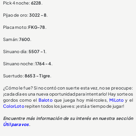
Pick 4 noche:
6228
.
Pijao de oro:
3022 - 8
.
Placa moto:
FKG-78
.
Samán:
7600
.
Sinuano día:
5507 - 1
.
Sinuano noche:
1764 - 4
.
Suertudo:
8653 - Tigre
.
¿Cómo le fue? Si no contó con suerte esta vez, no se preocupe:
¡cada día es una nueva oportunidad para intentarlo! Hay sorteos
gordos como el
Baloto
que juega hoy miércoles,
MiLoto
y el
ColorLoto
repiten todos los jueves: ¡está a tiempo de jugar!
Encuentre más información de su interés en nuestra sección
Útil para vos
.