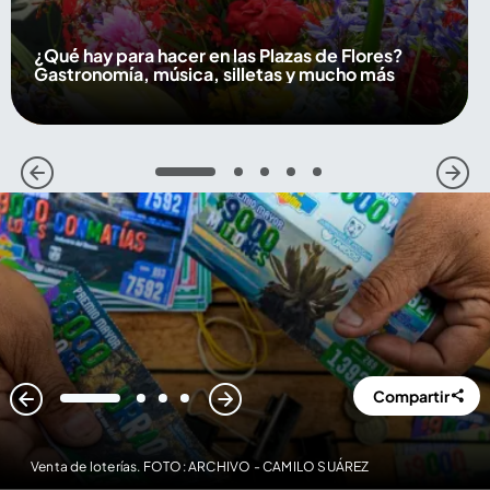
¿Qué hay para hacer en las Plazas de Flores?
Gastronomía, música, silletas y mucho más
1
2
3
4
5
Compartir
1
2
3
4
Venta de loterías. FOTO: ARCHIVO - CAMILO SUÁREZ