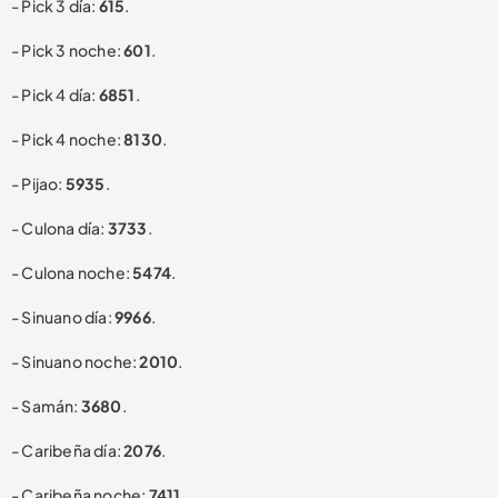
- Pick 3 día:
615
.
- Pick 3 noche:
601
.
- Pick 4 día:
6851
.
- Pick 4 noche:
8130
.
- Pijao:
5935
.
- Culona día:
3733
.
- Culona noche:
5474
.
- Sinuano día:
9966
.
- Sinuano noche:
2010
.
- Samán:
3680
.
- Caribeña día:
2076
.
- Caribeña noche:
7411
.