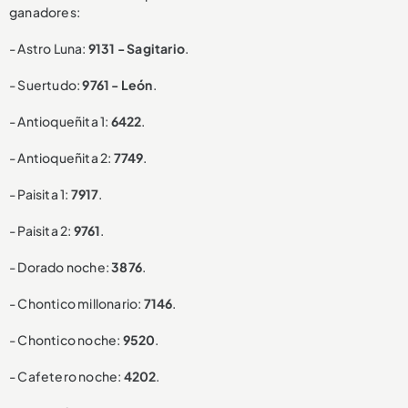
ganadores:
- Astro Luna:
9131 - Sagitario
.
- Suertudo:
9761 - León
.
- Antioqueñita 1:
6422
.
- Antioqueñita 2:
7749
.
- Paisita 1:
7917
.
- Paisita 2:
9761
.
- Dorado noche:
3876
.
- Chontico millonario:
7146
.
- Chontico noche:
9520
.
- Cafetero noche:
4202
.