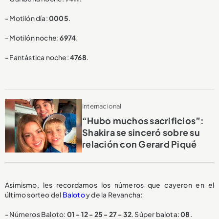
- Motilón día:
0005
.
- Motilón noche:
6974
.
- Fantástica noche:
4768
.
Internacional
“Hubo muchos sacrificios”:
Shakira se sinceró sobre su
relación con Gerard Piqué
Asimismo, les recordamos los números que cayeron en el
último sorteo del
Baloto
y de la Revancha:
- Números Baloto:
01 - 12 - 25 - 27 - 32
. Súper balota:
08
.