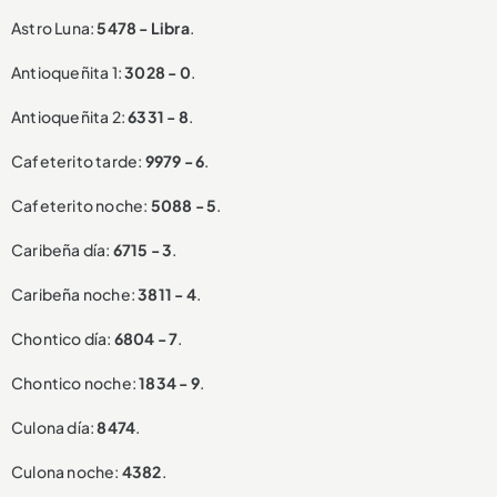
Astro Luna:
5478 - Libra
.
Antioqueñita 1:
3028 - 0
.
Antioqueñita 2:
6331 - 8
.
Cafeterito tarde:
9979 - 6
.
Cafeterito noche:
5088 - 5
.
Caribeña día:
6715 - 3
.
Caribeña noche:
3811 - 4
.
Chontico día:
6804 - 7
.
Chontico noche:
1834 - 9
.
Culona día:
8474
.
Culona noche:
4382
.