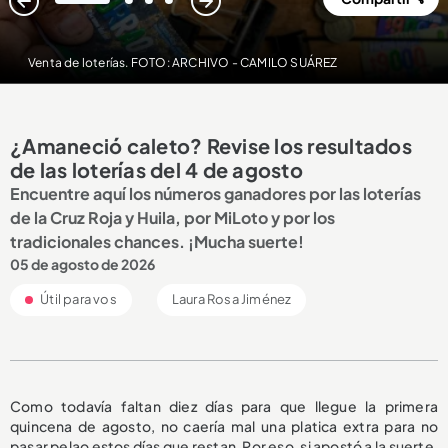
1
2
3
4
Venta de loterías. FOTO: ARCHIVO - CAMILO SUÁREZ
¿Amaneció caleto? Revise los resultados
de las loterías del 4 de agosto
Encuentre aquí los números ganadores por las loterías
de la Cruz Roja y Huila, por MiLoto y por los
tradicionales chances. ¡Mucha suerte!
05 de agosto de 2026
Útil para vos
Laura Rosa Jiménez
Como todavía faltan diez días para que llegue la primera
quincena de agosto, no caería mal una platica extra para no
pasar pelao estos días que restan. Por eso, si apostó a la suerte,