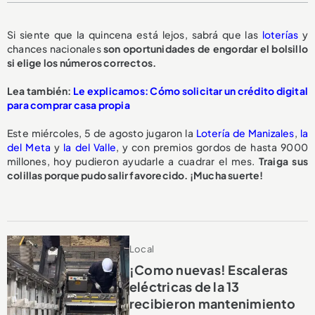
Si siente que la quincena está lejos, sabrá que las
loterías
y
chances nacionales
son oportunidades de engordar el bolsillo
si elige los números correctos.
Lea también:
Le explicamos: Cómo solicitar un crédito digital
para comprar casa propia
Este miércoles, 5 de agosto jugaron la
Lotería de Manizales
,
la
del Meta
y
la del Valle
, y con premios gordos de hasta 9000
millones, hoy pudieron ayudarle a cuadrar el mes.
Traiga sus
colillas porque pudo salir favorecido. ¡Mucha suerte!
Local
¡Como nuevas! Escaleras
eléctricas de la 13
recibieron mantenimiento