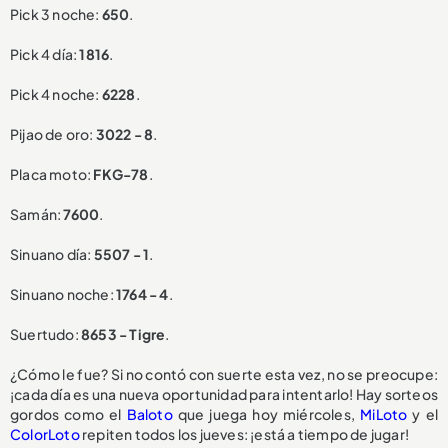
Pick 3 noche:
650
.
Pick 4 día:
1816
.
Pick 4 noche:
6228
.
Pijao de oro:
3022 - 8
.
Placa moto:
FKG-78
.
Samán:
7600
.
Sinuano día:
5507 - 1
.
Sinuano noche:
1764 - 4
.
Suertudo:
8653 - Tigre
.
¿Cómo le fue? Si no contó con suerte esta vez, no se preocupe:
¡cada día es una nueva oportunidad para intentarlo! Hay sorteos
gordos como el
Baloto
que juega hoy miércoles,
MiLoto
y el
ColorLoto
repiten todos los jueves: ¡está a tiempo de jugar!