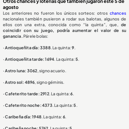
Otros chances y loterías que también jugaron este 5 de
agosto
Los anteriores no fueron los únicos sorteos: otros
chances
nacionales también pusieron a rodar sus balotas, algunos de
ellos con una extra, conocida como “la quinta”, que,
de
coincidir con su juego, podría aumentar el valor de su
ganancia.
Párele bolas:
· Antioqueñita día: 3388
. La quinta:
9
.
· Antioqueñita tarde: 1694
. La quinta:
5
.
· Astro luna: 3062
, signo acuario.
· Astro sol: 4896
, signo géminis.
· Cafeterito tarde: 2912
. La quinta:
6
.
· Cafeterito noche: 4373
. La quinta:
5
.
· Caribeña día: 1948
. La quinta:
6
.
· Caribeña noche: 5762
. La quinta:
5
.