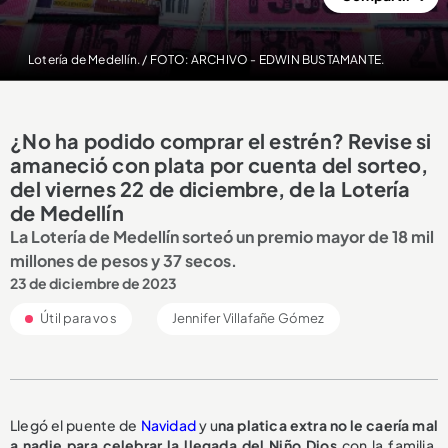
Lotería de Medellín. / FOTO: ARCHIVO - EDWIN BUSTAMANTE.
¿No ha podido comprar el estrén? Revise si
amaneció con plata por cuenta del sorteo,
del viernes 22 de diciembre, de la Lotería
de Medellín
La Lotería de Medellín sorteó un premio mayor de 18 mil
millones de pesos y 37 secos.
23 de diciembre de 2023
Útil para vos
Jennifer Villafañe Gómez
Llegó el puente de
Navidad
y u
na platica extra no le caería mal
a nadie para celebrar la llegada del Niño Dios
con la familia,