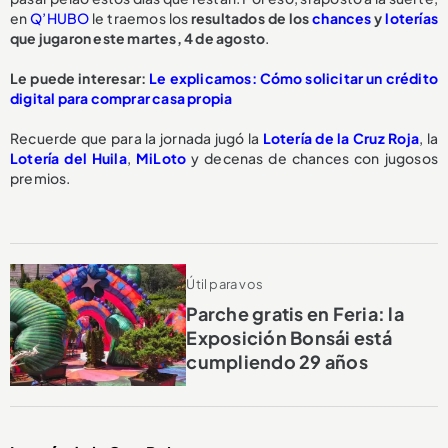
en
Q’HUBO
le traemos los
resultados de los
chances
y
loterías
que jugaron este martes, 4 de agosto
.
Le puede interesar:
Le explicamos: Cómo solicitar un crédito
digital para comprar casa propia
Recuerde que para la jornada jugó la
Lotería de la Cruz Roja
, la
Lotería del Huila
,
MiLoto
y decenas de chances con jugosos
premios.
Útil para vos
Parche gratis en Feria: la
Exposición Bonsái está
cumpliendo 29 años