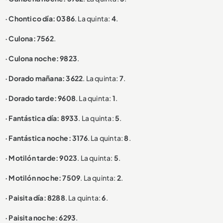
· Chontico día: 0386
. La quinta:
4
.
· Culona: 7562
.
· Culona noche: 9823
.
· Dorado mañana: 3622
. La quinta:
7
.
· Dorado tarde: 9608
. La quinta:
1
.
· Fantástica día: 8933
. La quinta:
5
.
· Fantástica noche: 3176
. La quinta:
8
.
· Motilón tarde: 9023
. La quinta:
5
.
· Motilón noche: 7509
. La quinta:
2
.
· Paisita día: 8288
. La quinta:
6
.
· Paisita noche: 6293
.