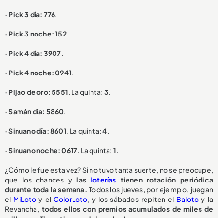
· Pick 3 día: 776
.
· Pick 3 noche: 152
.
· Pick 4 día: 3907
.
· Pick 4 noche: 0941
.
· Pijao de oro: 5551
. La quinta:
3
.
· Samán día: 5860
.
· Sinuano día: 8601
. La quinta:
4
.
· Sinuano noche: 0617
. La quinta:
1
.
¿Cómo le fue esta vez? Si no tuvo tanta suerte, no se preocupe,
que los chances y
las
loterías
tienen rotación periódica
durante toda la semana.
Todos los jueves, por ejemplo, juegan
el
MiLoto
y el
ColorLoto
, y los sábados repiten el
Baloto
y la
Revancha,
todos ellos con premios acumulados de miles de