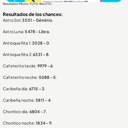
Resultados MiLoto. FOTO: BALOTO
Resultados de los chances:
Astro Sol:
3301 - Géminis
.
Astro Luna:
5478 - Libra
.
Antioqueñita 1:
3028 - 0
.
Antioqueñita 2:
6331 - 8
.
Cafeterito tarde:
9979 - 6
.
Cafeterito noche:
5088 - 5
.
Caribeña día:
6715 - 3
.
Caribeña noche:
3811 - 4
.
Chontico día:
6804 - 7
.
Chontico noche:
1834 - 9
.