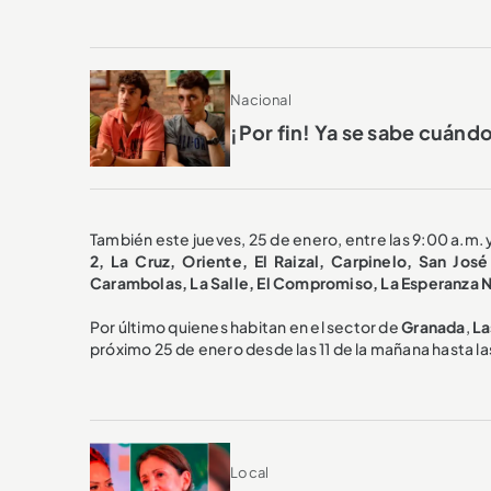
Nacional
¡Por fin! Ya se sabe cuánd
También este jueves, 25 de enero, entre las 9:00 a.m. y
2, La Cruz, Oriente, El Raizal, Carpinelo, San Jo
Carambolas, La Salle, El Compromiso, La Esperanza N
Por último quienes habitan en el sector de
Granada
,
La
próximo 25 de enero desde las 11 de la mañana hasta las
Local