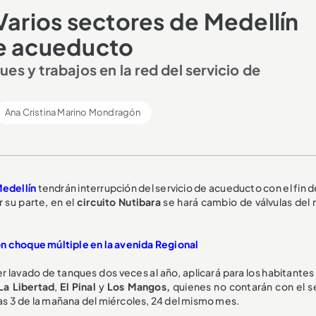
Varios sectores de Medellín
de acueducto
es y trabajos en la red del servicio de
Ana Cristina Marino Mondragón
edellín
tendrán interrupción del servicio de acueducto con el fin d
 su parte, en el
circuito Nutibara
se hará cambio de válvulas del
n choque múltiple en la avenida Regional
lavado de tanques dos veces al año, aplicará para los habitantes 
La Libertad
,
El Pinal
y
Los Mangos,
quienes no contarán con el se
las 3 de la mañana del miércoles, 24 del mismo mes.