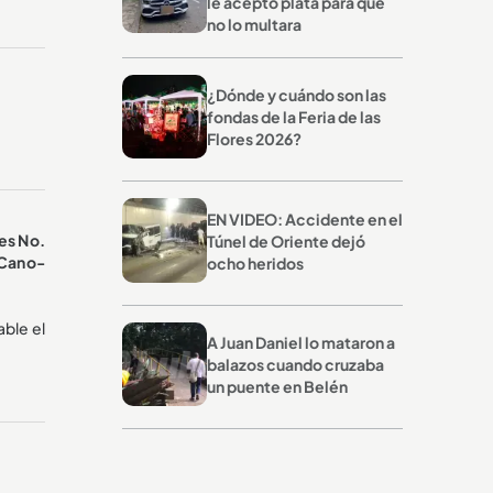
le aceptó plata para que
no lo multara
¿Dónde y cuándo son las
fondas de la Feria de las
Flores 2026?
EN VIDEO: Accidente en el
les No.
Túnel de Oriente dejó
 Cano-
ocho heridos
able el
A Juan Daniel lo mataron a
balazos cuando cruzaba
un puente en Belén