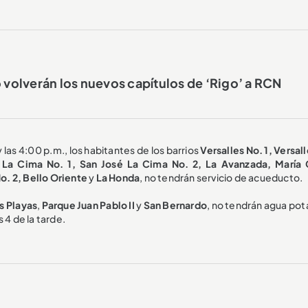
o volverán los nuevos capítulos de ‘Rigo’ a RCN
 las 4:00 p.m., los habitantes de los barrios
Versalles No. 1, Versal
sé La Cima No. 1, San José La Cima No. 2, La Avanzada, María
o. 2, Bello Oriente
y
La Honda
, no tendrán servicio de acueducto.
s Playas
,
Parque Juan Pablo II
y
San Bernardo
, no tendrán agua pot
 4 de la tarde.