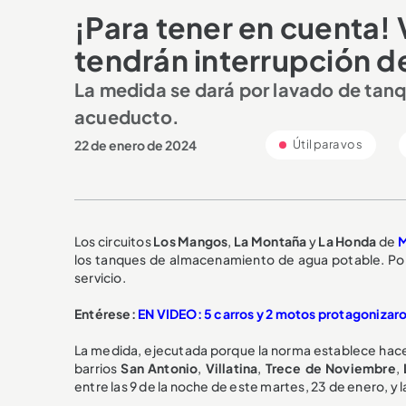
¡Para tener en cuenta! 
tendrán interrupción 
La medida se dará por lavado de tanqu
acueducto.
22 de enero de 2024
Útil para vos
Los circuitos
Los Mangos
,
La
Montaña
y
La Honda
de
M
los tanques de almacenamiento de agua potable. Por
servicio.
Entérese:
EN VIDEO: 5 carros y 2 motos protagonizaro
La medida, ejecutada porque la norma establece hacer 
barrios
San Antonio
,
Villatina
,
Trece de Noviembre
,
entre las 9 de la noche de este martes, 23 de enero, y 