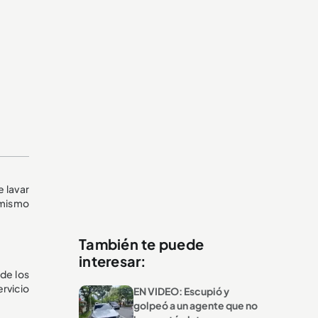
e lavar
 mismo
También te puede
interesar:
de los
rvicio
EN VIDEO: Escupió y
golpeó a un agente que no