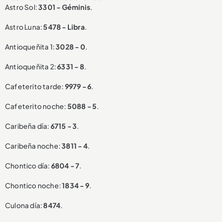
Astro Sol:
3301 - Géminis
.
Astro Luna:
5478 - Libra
.
Antioqueñita 1:
3028 - 0
.
Antioqueñita 2:
6331 - 8
.
Cafeterito tarde:
9979 - 6
.
Cafeterito noche:
5088 - 5
.
Caribeña día:
6715 - 3
.
Caribeña noche:
3811 - 4
.
Chontico día:
6804 - 7
.
Chontico noche:
1834 - 9
.
Culona día:
8474
.