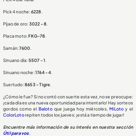
Pick 4 noche:
6228
.
Pijao de oro:
3022 - 8
.
Placa moto:
FKG-78
.
Samán:
7600
.
Sinuano día:
5507 - 1
.
Sinuano noche:
1764 - 4
.
Suertudo:
8653 - Tigre
.
¿Cómo le fue? Si no contó con suerte esta vez, no se preocupe:
¡cada día es una nueva oportunidad para intentarlo! Hay sorteos
gordos como el
Baloto
que juega hoy miércoles,
MiLoto
y el
ColorLoto
repiten todos los jueves: ¡está a tiempo de jugar!
Encuentre más información de su interés en nuestra sección
Útil para vos
.