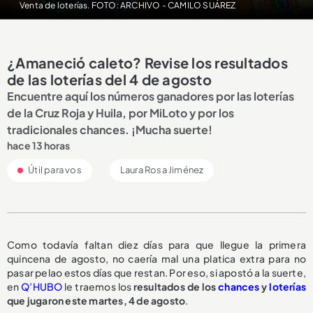
Venta de loterías. FOTO: ARCHIVO - CAMILO SUÁREZ
¿Amaneció caleto? Revise los resultados
de las loterías del 4 de agosto
Encuentre aquí los números ganadores por las loterías
de la Cruz Roja y Huila, por MiLoto y por los
tradicionales chances. ¡Mucha suerte!
hace 13 horas
Útil para vos
Laura Rosa Jiménez
Como todavía faltan diez días para que llegue la primera
quincena de agosto, no caería mal una platica extra para no
pasar pelao estos días que restan. Por eso, si apostó a la suerte,
en
Q’HUBO
le traemos los
resultados de los
chances
y
loterías
que jugaron este martes, 4 de agosto
.