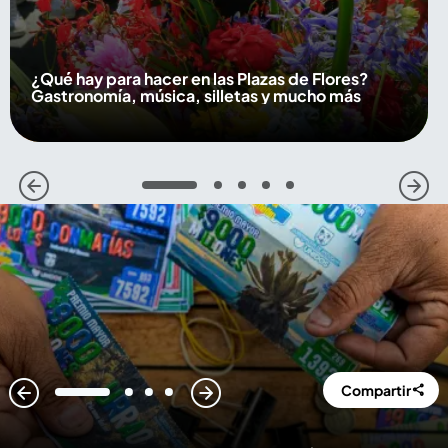
¿Qué hay para hacer en las Plazas de Flores?
Gastronomía, música, silletas y mucho más
1
2
3
4
5
Compartir
1
2
3
4