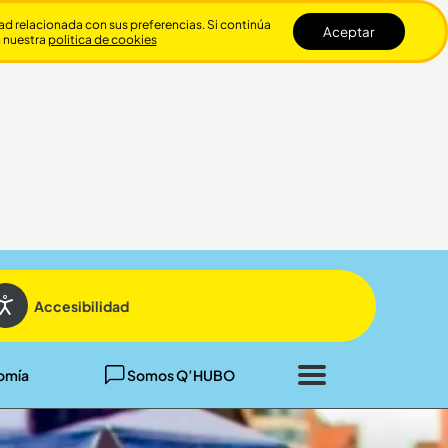
dad relacionada con sus preferencias. Si continúa
Aceptar
n nuestra
politica de cookies
Cerrar
Accesibilidad
omía
Somos Q’HUBO