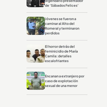
legendario presentador
de ‘Sábados Felices’
Jóvenes se fueron a
caminar al Alto del
Romeral y terminaron
perdidos
El horror detrás del
feminicidio de María
Camila: detalles
escalofriantes
Encanan a extranjero por
caso de explotación
sexual de una menor