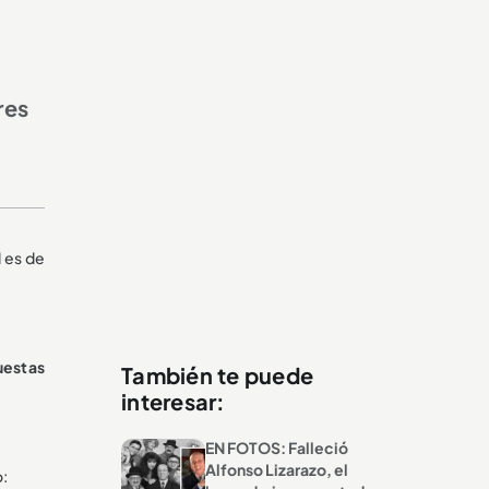
res
d es de
uestas
También te puede
interesar:
EN FOTOS: Falleció
Alfonso Lizarazo, el
o: