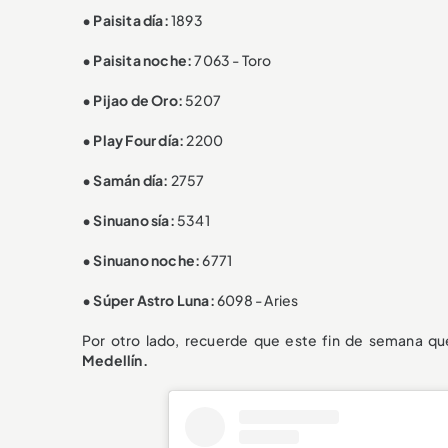
• Paisita día:
1893
• Paisita noche:
7063 - Toro
• Pijao de Oro:
5207
• Play Four día:
2200
• Samán día:
2757
• Sinuano sía:
5341
• Sinuano noche:
6771
• Súper Astro Luna:
6098 - Aries
Por otro lado, recuerde que este fin de semana q
Medellín.