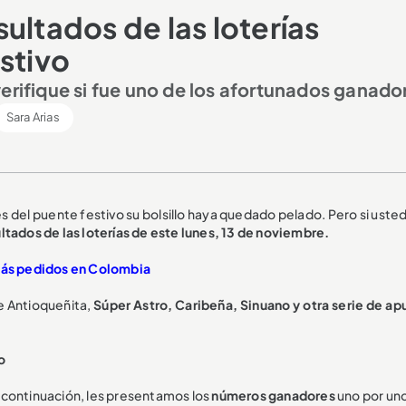
ultados de las loterías
stivo
erifique si fue uno de los afortunados ganado
Sara Arias
s del puente festivo su bolsillo haya quedado pelado. Pero si uste
ultados de las loterías de este lunes, 13 de noviembre.
 más pedidos en Colombia
e Antioqueñita,
Súper Astro, Caribeña, Sinuano y otra serie de ap
o
 a continuación, les presentamos los
números ganadores
uno por un