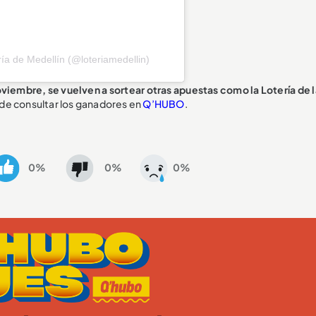
́a de Medellín (@loteriamedellin)
viembre, se vuelven a sortear otras apuestas como la Lotería de l
de consultar los ganadores en
Q’HUBO
.
0%
0%
0%