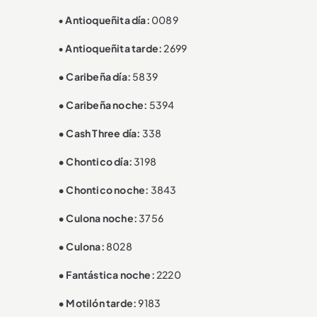
•
Antioqueñita día:
0089
•
Antioqueñita tarde:
2699
• Caribeña día:
5839
• Caribeña noche:
5394
• Cash Three día:
338
• Chontico día:
3198
• Chontico noche:
3843
• Culona noche:
3756
• Culona:
8028
• Fantástica noche:
2220
• Motilón tarde:
9183