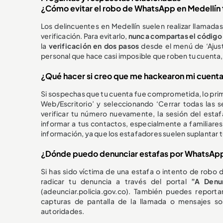
¿Cómo evitar el robo de WhatsApp en Medellín 
Los delincuentes en Medellín suelen realizar llama
verificación. Para evitarlo,
nunca compartas el código 
la
verificación en dos pasos
desde el menú de ‘Ajus
personal que hace casi imposible que roben tu cuenta, 
¿Qué hacer si creo que me hackearon mi cuent
Si sospechas que tu cuenta fue comprometida, lo prim
Web/Escritorio’ y seleccionando ‘Cerrar todas las se
verificar tu número nuevamente, la sesión del esta
informar a tus contactos, especialmente a familiare
información, ya que los estafadores suelen suplantar t
¿Dónde puedo denunciar estafas por WhatsApp 
Si has sido víctima de una estafa o intento de robo d
radicar tu denuncia a través del portal
”A Denun
(adeunciar.policia.gov.co). También puedes reportar 
capturas de pantalla de la llamada o mensajes s
autoridades.