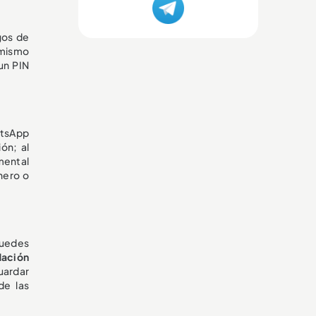
gos de
y mismo
un PIN
atsApp
ón; al
mental
nero o
 Puedes
Nación
uardar
de las