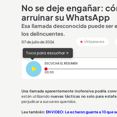
No se deje engañar: c
arruinar su WhatsApp
Esa llamada desconocida puede ser el
los delincuentes.
07 de julio de 2026
Útil para vos
×
Toca para escuchar
ESCUCHA EL RESUMEN
Tiempo transcurrido: 0 segundos
00:00
Una llamada aparentemente inofensiva podría conve
están utilizando
nuevas tácticas no solo para estafa
perjudicar a sus seres queridos.
Lea también:
EN VIDEO: Le echaron guante a 10 que se