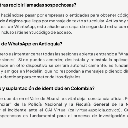
tras recibir llamadas sospechosas?
das haciéndose pasar por empresas o entidades para obtener códi
de 6 dígitos
que llega por mensaje de texto a tu celular. Activa ho
tes’ de WhatsApp, esto añade una capa de seguridad extra con 
incluso si tienen tu código de acceso.
a de WhatsApp en Antioquia?
ero es intentar cerrar todas las sesiones abiertas entrando a ‘Wh
siones’. Si no puedes acceder, desinstala y reinstala la aplicaci
fador en otro dispositivo se cerrará automáticamente. Es funda
s y amigos en Medellín, que no respondan a mensajes pidiendo di
u identidad para cometer delitos digitales.
y suplantación de identidad en Colombia?
e cuenta en el Valle de Aburrá, es vital dejar constancia oficial.
ciar” de la Policía Nacional y la Fiscalía General de la 
el incidente ante el CAI Virtual (cai.virtual@policia.gov.co). G
ospechosos es fundamental para el proceso de investigación 