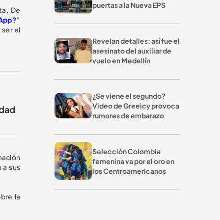
puertas a la Nueva EPS
ta. De
App?
”
 ser el
Revelan detalles: así fue el
asesinato del auxiliar de
vuelo en Medellín
¿Se viene el segundo?
Video de Greeicy provoca
edad
rumores de embarazo
Selección Colombia
mación
femenina va por el oro en
 a sus
los Centroamericanos
bre la