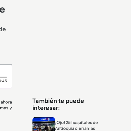
de
de
Duración: 45 segundos
0:45
También te puede
 ahora
interesar:
imas y
¡Ojo! 25 hospitales de
Antioquia cierran las