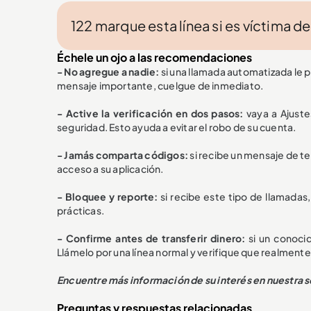
122 marque esta línea si es víctima de 
Échele un ojo a las recomendaciones
- No agregue a nadie:
si una llamada automatizada le
mensaje importante, cuelgue de inmediato.
- Active la verificación en dos pasos:
vaya a Ajust
seguridad. Esto ayuda a evitar el robo de su cuenta.
- Jamás comparta códigos:
si recibe un mensaje de te
acceso a su aplicación.
- Bloquee y reporte:
si recibe este tipo de llamadas
prácticas.
- Confirme antes de transferir dinero:
si un conocid
Llámelo por una línea normal y verifique que realmente 
Encuentre más información de su interés en nuestra 
Preguntas y respuestas relacionadas