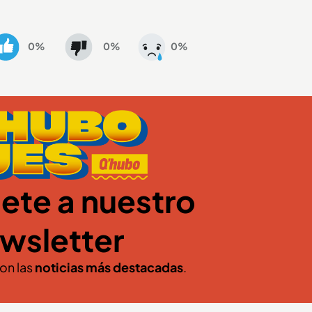
0%
0%
0%
ete a nuestro
wsletter
con las
noticias más destacadas
.