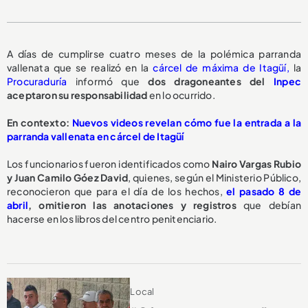
A días de cumplirse cuatro meses de la polémica parranda
vallenata que se realizó en la
cárcel de máxima de Itagüí,
la
Procuraduría
informó que
dos dragoneantes del
Inpec
aceptaron su responsabilidad
en lo ocurrido.
En contexto:
Nuevos videos revelan cómo fue la entrada a la
parranda vallenata en cárcel de Itagüí
Los funcionarios fueron identificados como
Nairo Vargas Rubio
y Juan Camilo Góez David
, quienes, según el Ministerio Público,
reconocieron que para el día de los hechos,
el pasado 8 de
abril
,
omitieron las anotaciones y registros
que debían
hacerse en los libros del centro penitenciario.
Local