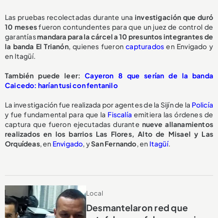
Las pruebas recolectadas durante una
investigación que duró
10 meses
fueron contundentes para que un juez de control de
garantías
mandara para la cárcel a 10 presuntos integrantes de
la banda El Trianón
, quienes fueron
capturados
en Envigado y
en Itagüí.
También puede leer:
Cayeron 8 que serían de la banda
Caicedo: harían tusi con fentanilo
La investigación fue realizada por agentes de la Sijín de la
Policía
y fue fundamental para que la
Fiscalía
emitiera las órdenes de
captura que fueron ejecutadas durante
nueve allanamientos
realizados en los barrios Las Flores, Alto de Misael y Las
Orquídeas
, en
Envigado
, y
San Fernando
, en
Itagüí
.
Local
Desmantelaron red que