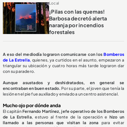
Local
¡Pilas con las quemas!
Barbosa decretó alerta
naranja por incendios
forestales
A eso del mediodía lograron comunicarse con los
Bomberos
de La Estrella
,
quienes, ya curtidos en el asunto, empezaron a
triangular su ubicación y cuatro horas más tarde lograron dar
con su paradero.
Aunque asustados y deshidratados, en general se
encontraban en buen estado.
Por su parte, el joven que tenía la
lesión en el pie fue auxiliado y enviado a un centro asistencial.
Mucho ojo por dónde anda
El capitán
Fernando Martínez, jefe operativo de los Bomberos
de La Estrella
, estuvo al frente de la operación e
hizo un
llamado a las personas que visitan la zona
para evitar