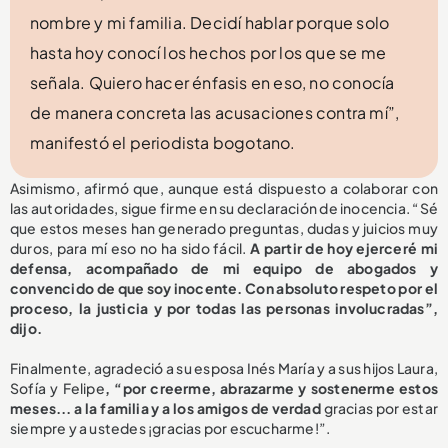
nombre y mi familia. Decidí hablar porque solo
hasta hoy conocí los hechos por los que se me
señala. Quiero hacer énfasis en eso, no conocía
de manera concreta las acusaciones contra mí”,
manifestó el periodista bogotano.
Asimismo, afirmó que, aunque está dispuesto a colaborar con
las autoridades, sigue firme en su declaración de inocencia. “Sé
que estos meses han generado preguntas, dudas y juicios muy
duros, para mí eso no ha sido fácil.
A partir de hoy ejerceré mi
defensa, acompañado de mi equipo de abogados y
convencido de que soy inocente. Con absoluto respeto por el
proceso, la justicia y por todas las personas involucradas”,
dijo.
Finalmente, agradeció a su esposa Inés María y a sus hijos Laura,
Sofía y Felipe
, “por creerme, abrazarme y sostenerme estos
meses... a la familia y a los amigos de verdad
gracias por estar
siempre y a ustedes ¡gracias por escucharme!”.