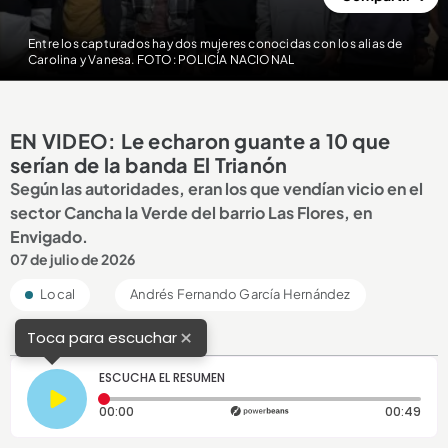
Entre los capturados hay dos mujeres conocidas con los alias de
Carolina y Vanesa. FOTO: POLICÍA NACIONAL
EN VIDEO: Le echaron guante a 10 que
serían de la banda El Trianón
Según las autoridades, eran los que vendían vicio en el
sector Cancha la Verde del barrio Las Flores, en
Envigado.
07 de julio de 2026
Local
Andrés Fernando García Hernández
×
Toca para escuchar
ESCUCHA EL RESUMEN
Tiempo transcurrido: 0 segundos
Dura
00:00
00:49