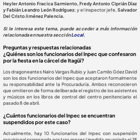
Heyler Antonio Fracica Sarmiento, Fredy Antonio Ciprián Díaz
y Fabián Leandro León Rodríguez
; y el inspector jefe,
Salvador
Del Cristo Jiménez Palencia.
Si le interesa este tema, puede acceder a más información
relacionada en nuestra sección
Local
.
Preguntas y respuestas relacionadas
¿Quiénes son los funcionarios del Inpec que confesaron
por la fiesta en la cárcel de Itagüí?
Los dragoneantes Nairo Vargas Rubio y Juan Camilo Góez David
son los dos funcionarios del Inpec que aceptaron formalmente
su responsabilidad ante la Procuraduría. Ambos reconocieron
que omitieron de forma deliberada el registro de los asistentes
y músicos en los libros de control del centro penitenciario el
pasado 8 de abril.
¿Cuántos funcionarios del Inpec se encuentran
suspendidos por este caso?
Actualmente, hay 10 funcionarios del Inpec con suspensión
provisional prorrogada por tres meses (medida anunciada el 18