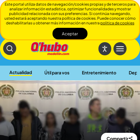
Este portal utiliza datos de navegación/cookies propias y de terceros para
analizar información estadística, optimizar funcionalidades y mostrar
publicidad relacionada con sus preferencias. Si continúa navegando,
usted estará aceptando nuestra política de cookies. Puede conocer cómo
deshabilitarlas u obtener más información en nuestra
politica de cookies
Aceptar
Cerrar
Actualidad
Útil para vos
Entretenimiento
Depo
Compartir