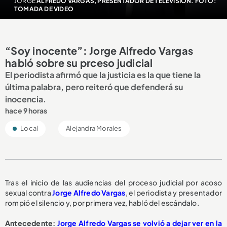
JORGE
ALFREDO VARGAS, PRESENTADOR DE TELEVISIÓN. FOTO:
TOMADA DE VIDEO
“Soy inocente”: Jorge Alfredo Vargas
habló sobre su prceso judicial
El periodista afirmó que la justicia es la que tiene la
última palabra, pero reiteró que defenderá su
inocencia.
hace 9 horas
Local
Alejandra Morales
Tras el inicio de las audiencias del proceso judicial por acoso
sexual contra
Jorge Alfredo Vargas
, el periodista y presentador
rompió el silencio y, por primera vez, habló del escándalo.
A
ntecedente:
Jorge Alfredo Vargas se volvió a dejar ver en la