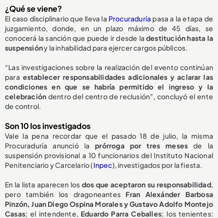
¿Qué se viene?
El caso disciplinario que lleva la
Procuraduría
pasa a la etapa de
juzgamiento, donde, en un plazo máximo de 45 días, se
conocerá la sanción que puede ir desde la
destitución hasta la
suspensión
y la inhabilidad para ejercer cargos públicos.
“Las investigaciones sobre la realización del evento continúan
para
establecer responsabilidades adicionales y aclarar las
condiciones en que se habría permitido el ingreso y la
celebración
dentro del centro de reclusión”, concluyó el ente
de control.
Son 10 los investigados
Vale la pena recordar que el pasado 18 de julio, la misma
Procuraduría anunció la
prórroga por tres meses
de la
suspensión provisional a 10 funcionarios del Instituto Nacional
Penitenciario y Carcelario (
Inpec
), investigados por la fiesta.
En la lista aparecen los
dos que aceptaron su responsabilidad
,
pero también los dragoneantes
Fran Alexánder Barbosa
Pinzón, Juan Diego Ospina Morales y Gustavo Adolfo Montejo
Casas
; el intendente,
Eduardo Parra Ceballes
; los tenientes: