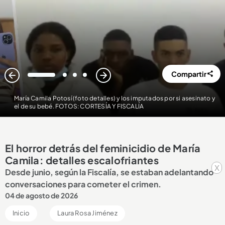
Compartir
1
2
3
4
María Camila Potosí (foto detalles) y los imputados por si asesinato y
el de su bebé. FOTOS: CORTESÍA Y FISCALÍA
El horror detrás del feminicidio de María
Camila: detalles escalofriantes
x
Desde junio, según la Fiscalía, se estaban adelantando
conversaciones para cometer el crimen.
04 de agosto de 2026
Inicio
Laura Rosa Jiménez