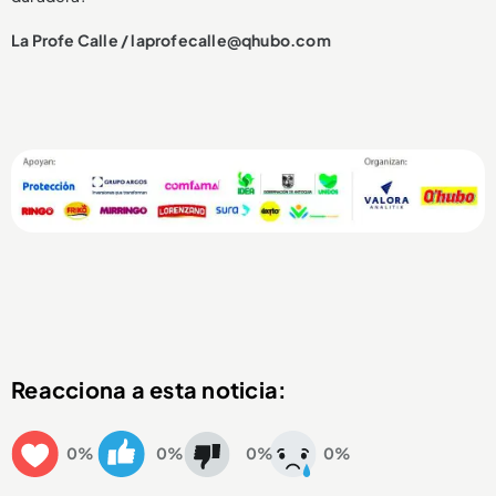
La Profe Calle / laprofecalle@qhubo.com
Reacciona a esta noticia:
0%
0%
0%
0%