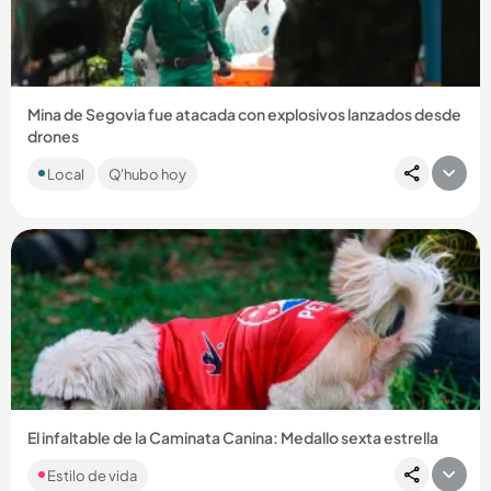
Compartir Noticia
Mina de Segovia fue atacada con explosivos lanzados desde
drones
Las autoridades señalan al frente 4 de las disidencias de las
Local
Q'hubo hoy
Farc como los responsables. Dos personas resultaron
lesionadas....
Compartir Noticia
El infaltable de la Caminata Canina: Medallo sexta estrella
Estilo de vida