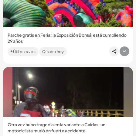
Compartir Noticia
Parche gratis en Feria: la Exposición Bonsái está cumpliendo
29 años
Con música, deporte, árboles y color, el centro comercial
Útil para vos
Q'hubo hoy
Sandiego tendrá actividades gratuitas en agosto con motivo
de la...
Compartir Noticia
Otra vez hubo tragedia en la variante a Caldas: un
motociclista murió en fuerte accidente