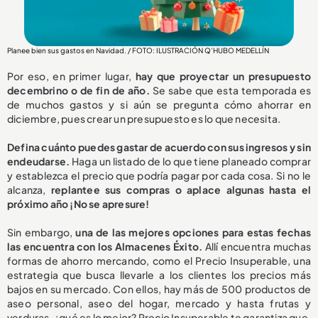
Planee bien sus gastos en Navidad. / FOTO: ILUSTRACIÓN Q’HUBO MEDELLÍN
Por eso, en primer lugar,
hay que proyectar un presupuesto
decembrino o de fin de año.
Se sabe que esta temporada es
de muchos gastos y si aún se pregunta cómo ahorrar en
diciembre, pues crear un presupuesto es lo que necesita.
Defina cuánto puedes gastar de acuerdo con sus ingresos y sin
endeudarse.
Haga un listado de lo que tiene planeado comprar
y establezca el precio que podría pagar por cada cosa. Si no le
alcanza,
replantee sus compras o aplace algunas hasta el
próximo año ¡No se apresure!
Sin embargo,
una de las mejores opciones para estas fechas
las encuentra con los Almacenes Éxito.
Allí encuentra muchas
formas de ahorro mercando, como el Precio Insuperable, una
estrategia que busca llevarle a los clientes los precios más
bajos en su mercado. Con ellos, hay más de 500 productos de
aseo personal, aseo del hogar, mercado y hasta frutas y
verduras, ¿qué es lo mejor? Precio Insuperable te garantiza que,