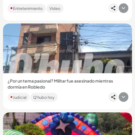
Las denuncias sobre un presunto abuso sexual se han
Entretenimiento
Video
trasladado a las redes y la gente ya hasta le ha sacado
memes a la situación....
Compartir Noticia
¿Por un tema pasional? Militar fue asesinado mientras
dormía en Robledo
La víctima, César Augusto Hurtado Parra, era suboficial activo
Judicial
Q'hubo hoy
del Ejército. Fue sorprendido cuando estaba durmiendo y
atacado...