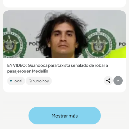
Compartir Noticia
EN VIDEO: Guandoca para taxista señalado de robar a
pasajeros en Medellín
Juan Camilo Marulanda Valencia, de 34 años, es sindicado de
Local
Q'hubo hoy
hurtar a cinco personas en diciembre de 2025....
Mostrar más
Compartir Noticia