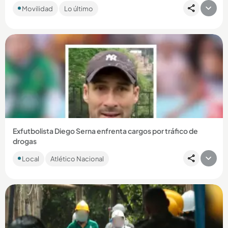
La víctima se movilizaba en sentido norte - sur y habría
Movilidad
Lo último
colisionado con otro vehículo en jurisdicción de La Estrella. ...
Compartir Noticia
Exfutbolista Diego Serna enfrenta cargos por tráfico de
drogas
El antioqueño fue detenido en el aeropuerto de Miami,
Local
Atlético Nacional
Estados Unidos, intentando ingresar pastillas de
hidrocodona....