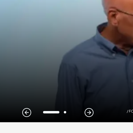
/ 
1
2