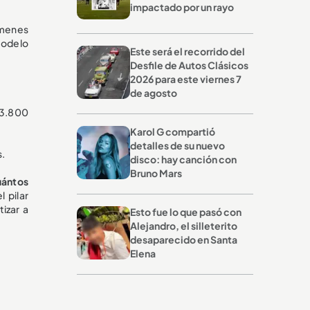
impactado por un rayo
ímenes
modelo
Este será el recorrido del
Desfile de Autos Clásicos
2026 para este viernes 7
de agosto
23.800
Karol G compartió
detalles de su nuevo
s.
disco: hay canción con
Bruno Mars
uántos
l pilar
izar a
Esto fue lo que pasó con
Alejandro, el silleterito
desaparecido en Santa
Elena