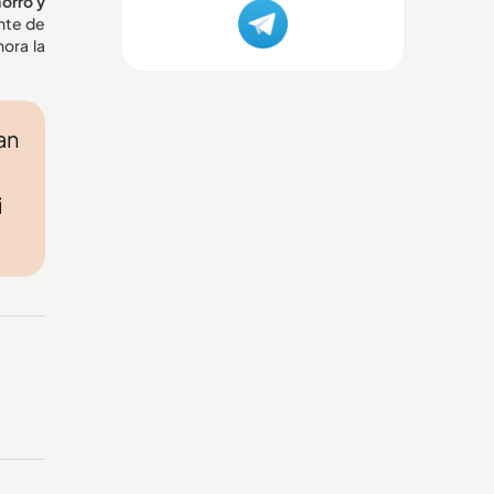
orro y
nte de
ora la
an
i