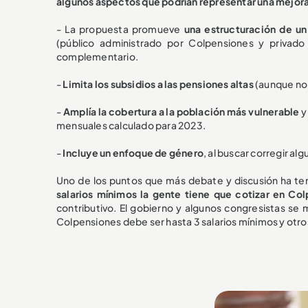
algunos aspectos que podrían representar una mejora 
- La propuesta promueve
una estructuración de un
(público administrado por Colpensiones y privad
complementario.
-
Limita los subsidios a las pensiones altas
(aunque no 
-
Amplía la cobertura a la población más vulnerable
y
mensuales calculado para 2023.
-
Incluye un enfoque de género
, al buscar corregir al
Uno de los puntos que más debate y discusión ha t
salarios mínimos la gente tiene que cotizar en Col
contributivo. El gobierno y algunos congresistas se 
Colpensiones debe ser hasta 3 salarios mínimos y otros