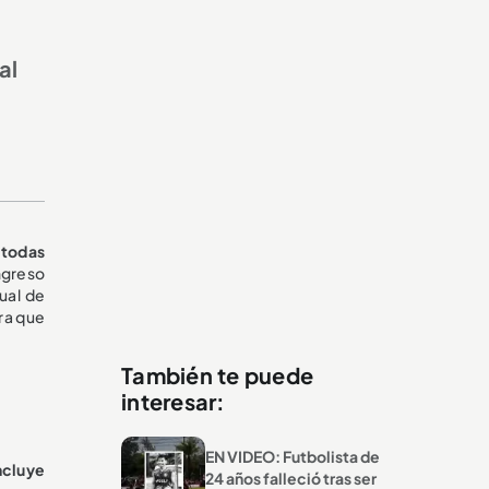
al
 todas
ingreso
tual de
ara que
También te puede
interesar:
EN VIDEO: Futbolista de
ncluye
24 años falleció tras ser