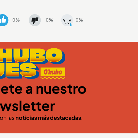
0%
0%
0%
ete a nuestro
wsletter
con las
noticias más destacadas
.