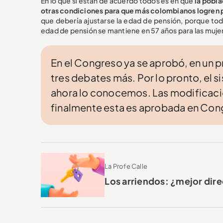
En lo que sí están de acuerdo todos es en que
la pobla
otras condiciones para que más colombianos logren 
que debería ajustarse la edad de pensión, porque todo
edad de pensión se mantiene en 57 años para las mujer
En el Congreso ya se aprobó, en un p
tres debates más. Por lo pronto, el
ahora lo conocemos. Las modificacio
finalmente esta es aprobada en Cong
La Profe Calle
Los arriendos: ¿mejor dir