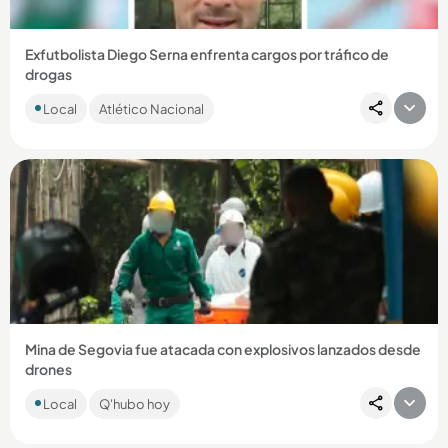
Exfutbolista Diego Serna enfrenta cargos por tráfico de
drogas
El antioqueño fue detenido en el aeropuerto de Miami,
Local
Atlético Nacional
Estados Unidos, intentando ingresar pastillas de
hidrocodona....
Compartir Noticia
Mina de Segovia fue atacada con explosivos lanzados desde
drones
Las autoridades señalan al frente 4 de las disidencias de las
Local
Q'hubo hoy
Farc como los responsables. Dos personas resultaron
lesionadas....