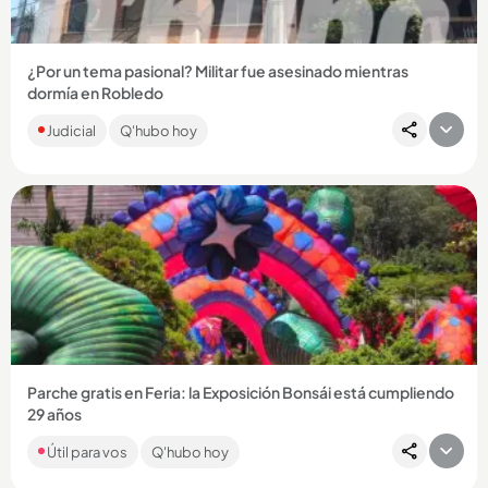
¿Por un tema pasional? Militar fue asesinado mientras
dormía en Robledo
La víctima, César Augusto Hurtado Parra, era suboficial activo
Judicial
Q'hubo hoy
del Ejército. Fue sorprendido cuando estaba durmiendo y
atacado...
Compartir Noticia
Parche gratis en Feria: la Exposición Bonsái está cumpliendo
29 años
Con música, deporte, árboles y color, el centro comercial
Útil para vos
Q'hubo hoy
Sandiego tendrá actividades gratuitas en agosto con motivo
de la...