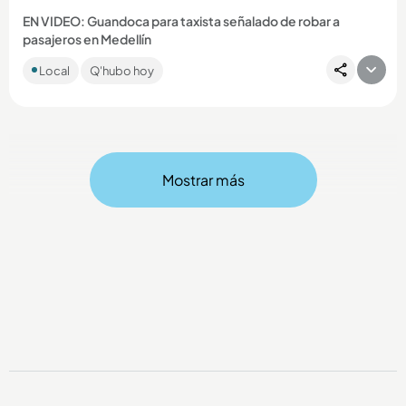
EN VIDEO: Guandoca para taxista señalado de robar a
pasajeros en Medellín
Juan Camilo Marulanda Valencia, de 34 años, es sindicado de
Local
Q'hubo hoy
hurtar a cinco personas en diciembre de 2025....
Mostrar más
Compartir Noticia