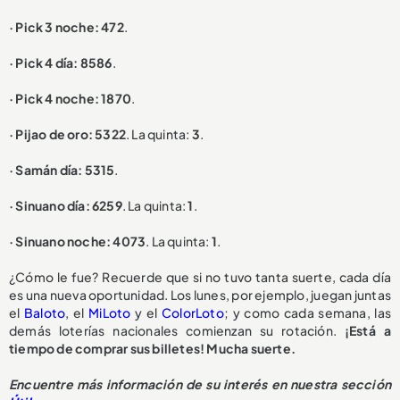
· Pick 3 noche: 472
.
· Pick 4 día: 8586
.
· Pick 4 noche: 1870
.
· Pijao de oro: 5322
. La quinta:
3
.
· Samán día: 5315
.
· Sinuano día: 6259
. La quinta:
1
.
· Sinuano noche: 4073
. La quinta:
1
.
¿Cómo le fue? Recuerde que si no tuvo tanta suerte, cada día
es una nueva oportunidad. Los lunes, por ejemplo, juegan juntas
el
Baloto
, el
MiLoto
y el
ColorLoto
; y como cada semana, las
demás loterías nacionales comienzan su rotación.
¡Está a
tiempo de comprar sus billetes! Mucha suerte.
Encuentre más información de su interés en nuestra sección