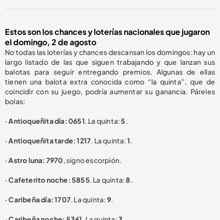
Estos son los chances y loterías nacionales que jugaron
el domingo, 2 de agosto
No todas las loterías y chances descansan los domingos: hay un
largo listado de las que siguen trabajando y que lanzan sus
balotas para seguir entregando premios. Algunas de ellas
tienen una balota extra conocida como “la quinta”, que de
coincidir con su juego, podría aumentar su ganancia. Páreles
bolas:
· Antioqueñita día: 0651
. La quinta:
5
.
· Antioqueñita tarde: 1217
. La quinta:
1
.
· Astro luna: 7970
, signo escorpión.
· Cafeterito noche: 5855
. La quinta:
8
.
· Caribeña día: 1707
. La quinta:
9
.
· Caribeña noche: 5361
. La quinta:
3
.