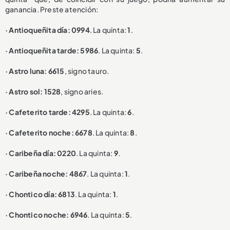
ganancia. Preste atención:
· Antioqueñita día: 0994
. La quinta:
1
.
· Antioqueñita tarde: 5986
. La quinta:
5
.
· Astro luna: 6615
, signo tauro.
· Astro sol: 1528
, signo aries.
· Cafeterito tarde: 4295
. La quinta:
6
.
· Cafeterito noche: 6678
. La quinta:
8
.
· Caribeña día: 0220
. La quinta:
9
.
· Caribeña noche: 4867
. La quinta:
1
.
· Chontico día: 6813
. La quinta:
1
.
· Chontico noche: 6946
. La quinta:
5
.