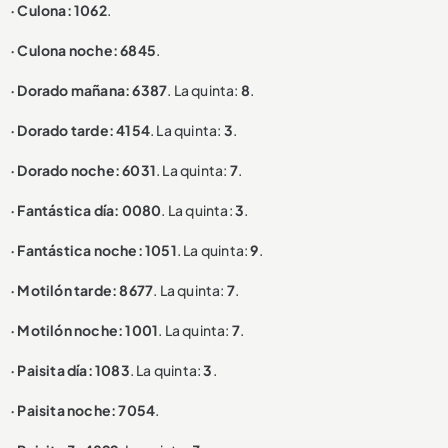
· Culona: 1062
.
· Culona noche: 6845
.
· Dorado mañana: 6387
. La quinta:
8
.
· Dorado tarde: 4154
. La quinta:
3
.
· Dorado noche: 6031
. La quinta:
7
.
· Fantástica día: 0080
. La quinta:
3
.
· Fantástica noche: 1051
. La quinta:
9
.
· Motilón tarde: 8677
. La quinta:
7
.
· Motilón noche: 1001
. La quinta:
7
.
· Paisita día: 1083
. La quinta:
3
.
· Paisita noche: 7054
.