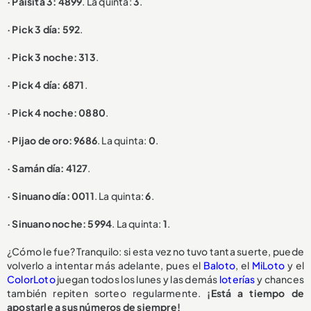
· Paisita 3: 4899
. La quinta:
3
.
· Pick 3 día: 592
.
· Pick 3 noche: 313
.
· Pick 4 día: 6871
.
· Pick 4 noche: 0880
.
· Pijao de oro: 9686
. La quinta:
0
.
· Samán día: 4127
.
· Sinuano día: 0011
. La quinta:
6
.
· Sinuano noche: 5994
. La quinta:
1
.
¿Cómo le fue? Tranquilo: si esta vez no tuvo tanta suerte, puede
volverlo a intentar más adelante, pues el
Baloto
, el
MiLoto
y el
ColorLoto
juegan todos los lunes y las demás
loterías
y chances
también repiten sorteo regularmente.
¡Está a tiempo de
apostarle a sus números de siempre!