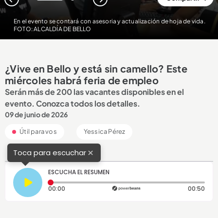
1
2
En el evento se contará con asesoria y actualización de hoja de vida.
FOTO: ALCALDÍA DE BELLO
¿Vive en Bello y está sin camello? Este
miércoles habrá feria de empleo
Serán más de 200 las vacantes disponibles en el
evento. Conozca todos los detalles.
09 de junio de 2026
Útil para vos
Yessica Pérez
×
Toca para escuchar
ESCUCHA EL RESUMEN
Tiempo transcurrido: 0 segundos
Dura
00:00
00:50