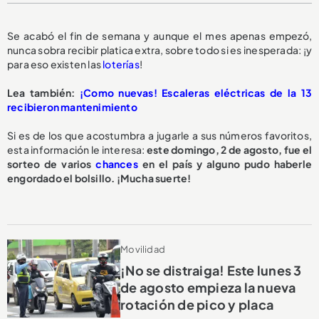
Se acabó el fin de semana y aunque el mes apenas empezó,
nunca sobra recibir platica extra, sobre todo si es inesperada: ¡y
para eso existen las
loterías
!
Lea también:
¡Como nuevas! Escaleras eléctricas de la 13
recibieron mantenimiento
Si es de los que acostumbra a jugarle a sus números favoritos,
esta información le interesa:
este domingo, 2 de agosto, fue el
sorteo de varios
chances
en el país y alguno pudo haberle
engordado el bolsillo. ¡Mucha suerte!
Movilidad
¡No se distraiga! Este lunes 3
de agosto empieza la nueva
rotación de pico y placa