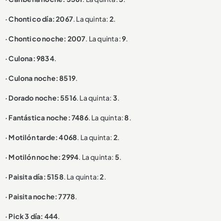
· Chontico día: 2067
. La quinta:
2
.
· Chontico noche: 2007
. La quinta:
9
.
· Culona: 9834
.
· Culona noche: 8519
.
· Dorado noche: 5516
. La quinta:
3
.
· Fantástica noche: 7486
. La quinta:
8
.
· Motilón tarde: 4068
. La quinta:
2
.
· Motilón noche: 2994
. La quinta:
5
.
· Paisita día: 5158
. La quinta:
2
.
· Paisita noche: 7778
.
· Pick 3 día: 444
.