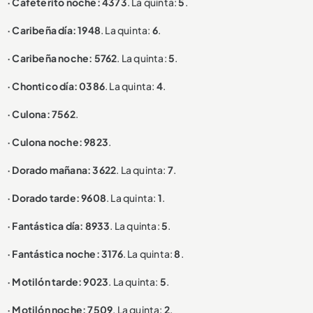
· Cafeterito noche: 4373
. La quinta:
5
.
· Caribeña día: 1948
. La quinta:
6
.
· Caribeña noche: 5762
. La quinta:
5
.
· Chontico día: 0386
. La quinta:
4
.
· Culona: 7562
.
· Culona noche: 9823
.
· Dorado mañana: 3622
. La quinta:
7
.
· Dorado tarde: 9608
. La quinta:
1
.
· Fantástica día: 8933
. La quinta:
5
.
· Fantástica noche: 3176
. La quinta:
8
.
· Motilón tarde: 9023
. La quinta:
5
.
· Motilón noche: 7509
. La quinta:
2
.