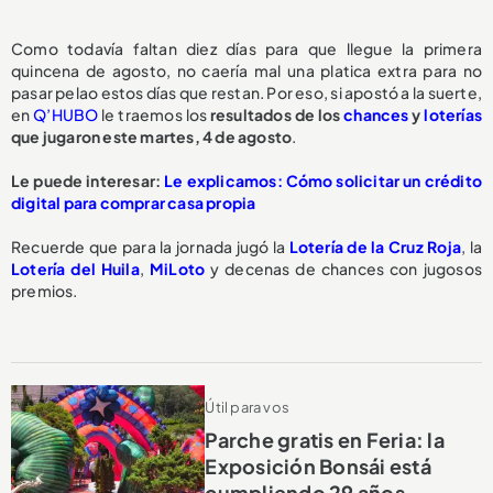
Como todavía faltan diez días para que llegue la primera
quincena de agosto, no caería mal una platica extra para no
pasar pelao estos días que restan. Por eso, si apostó a la suerte,
en
Q’HUBO
le traemos los
resultados de los
chances
y
loterías
que jugaron este martes, 4 de agosto
.
Le puede interesar:
Le explicamos: Cómo solicitar un crédito
digital para comprar casa propia
Recuerde que para la jornada jugó la
Lotería de la Cruz Roja
, la
Lotería del Huila
,
MiLoto
y decenas de chances con jugosos
premios.
Útil para vos
Parche gratis en Feria: la
Exposición Bonsái está
cumpliendo 29 años