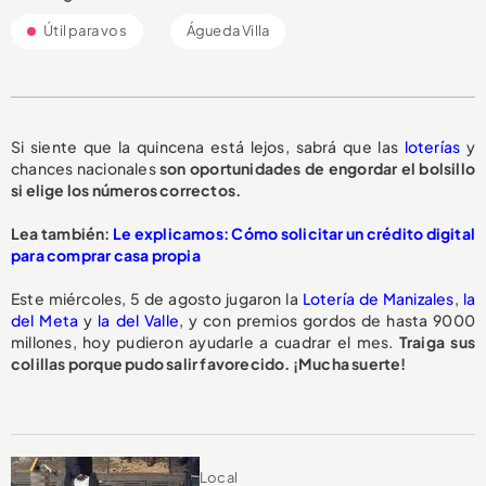
Útil para vos
Águeda Villa
Si siente que la quincena está lejos, sabrá que las
loterías
y
chances nacionales
son oportunidades de engordar el bolsillo
si elige los números correctos.
Lea también:
Le explicamos: Cómo solicitar un crédito digital
para comprar casa propia
Este miércoles, 5 de agosto jugaron la
Lotería de Manizales
,
la
del Meta
y
la del Valle
, y con premios gordos de hasta 9000
millones, hoy pudieron ayudarle a cuadrar el mes.
Traiga sus
colillas porque pudo salir favorecido. ¡Mucha suerte!
Local