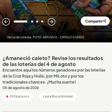
Compartir
1
2
3
4
Venta de loterías. FOTO: ARCHIVO - CAMILO SUÁREZ
¿Amaneció caleto? Revise los resultados
de las loterías del 4 de agosto
Encuentre aquí los números ganadores por las loterías
de la Cruz Roja y Huila, por MiLoto y por los
tradicionales chances. ¡Mucha suerte!
05 de agosto de 2026
Útil para vos
Laura Rosa Jiménez