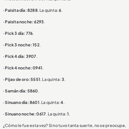
· Paisita día: 8288
. La quinta:
6
.
· Paisita noche: 6293
.
· Pick 3 día: 776
.
· Pick 3 noche: 152
.
· Pick 4 día: 3907
.
· Pick 4 noche: 0941
.
· Pijao de oro: 5551
. La quinta:
3
.
· Samán día: 5860
.
· Sinuano día: 8601
. La quinta:
4
.
· Sinuano noche: 0617
. La quinta:
1
.
¿Cómo le fue esta vez? Si no tuvo tanta suerte, no se preocupe,