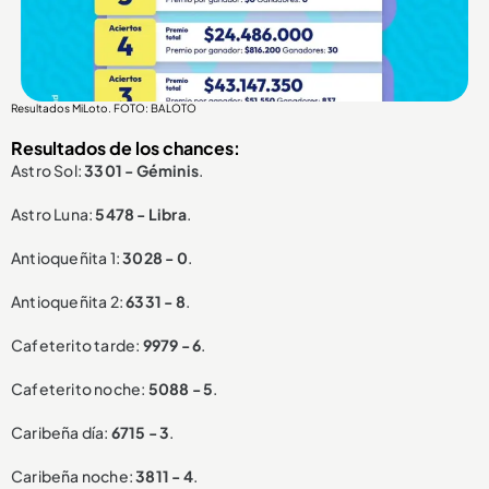
Resultados MiLoto. FOTO: BALOTO
Resultados de los chances:
Astro Sol:
3301 - Géminis
.
Astro Luna:
5478 - Libra
.
Antioqueñita 1:
3028 - 0
.
Antioqueñita 2:
6331 - 8
.
Cafeterito tarde:
9979 - 6
.
Cafeterito noche:
5088 - 5
.
Caribeña día:
6715 - 3
.
Caribeña noche:
3811 - 4
.