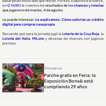
pasar pelao estos días que restan. Por eso, si apostó a la suerte,
en
Q’HUBO
le traemos los
resultados de los
chances
y
loterías
que jugaron este martes, 4 de agosto
.
Le puede interesar:
Le explicamos: Cómo solicitar un crédito
digital para comprar casa propia
Recuerde que para la jornada jugó la
Lotería de la Cruz Roja
, la
Lotería del Huila
,
MiLoto
y decenas de chances con jugosos
premios.
Útil para vos
Parche gratis en Feria: la
Exposición Bonsái está
cumpliendo 29 años