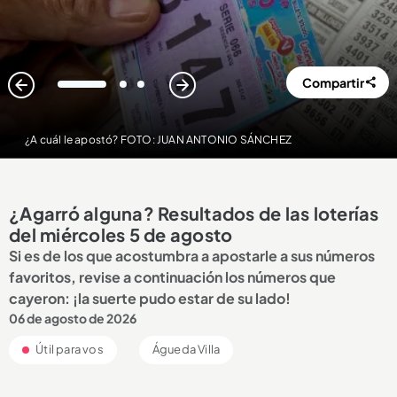
Compartir
1
2
3
¿A cuál le apostó? FOTO: JUAN ANTONIO SÁNCHEZ
¿Agarró alguna? Resultados de las loterías
del miércoles 5 de agosto
Si es de los que acostumbra a apostarle a sus números
favoritos, revise a continuación los números que
cayeron: ¡la suerte pudo estar de su lado!
06 de agosto de 2026
Útil para vos
Águeda Villa