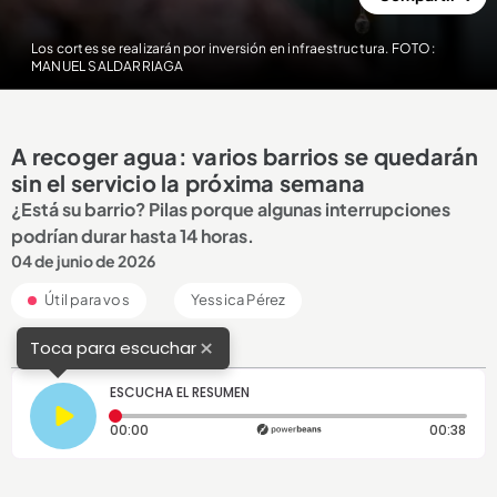
Los cortes se realizarán por inversión en infraestructura. FOTO:
MANUEL SALDARRIAGA
A recoger agua: varios barrios se quedarán
sin el servicio la próxima semana
¿Está su barrio? Pilas porque algunas interrupciones
podrían durar hasta 14 horas.
04 de junio de 2026
Útil para vos
Yessica Pérez
×
Toca para escuchar
ESCUCHA EL RESUMEN
Tiempo transcurrido: 0 segundos
Dura
00:00
00:38