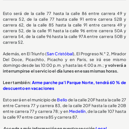
Esto será de la calle 77 hasta la calle 86 entre carrera 49 y
carrera 52, de la calle 77 hasta calle 91 entre carrera 52B y
carrera 62, de la calle 85 hasta la calle 91 entre carrera 49 y
carrera 52, de la calle 91 hasta la calle 96 entre carrera 50A y
carrera 54, de la calle 96 hasta la calle 97A entre carrera 50B y
carrera 52.
Además, en El Triunfo (
San Cristóbal
), El Progreso N.° 2, Mirador
Del Doce, Picachito, Picacho y en Paris, se irá ese mismo
domingo desde las 10:00 p.m. y hasta las 4:00 a.m.;
y volverá a
interrumpirse el servicio el día lunes en esas mismas horas.
Leer también:
Arme parche pa’l Parque Norte, tendrá 60 % de
descuento en vacaciones
Esto será en el municipio de
Bello
de la calle 20F hasta la calle 27
entre Carrera 77 y carrera 83, de la calle 20F hasta la calle 20B
entre carrera 77 y carrera 78; y en
Medellín
, de la calle 107 hasta
la calle 97 entre carrera 85 y carrera 87.
Accede a más información en nuestra sección
Local.