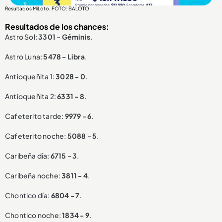
Resultados MiLoto. FOTO: BALOTO
Resultados de los chances:
Astro Sol:
3301 - Géminis
.
Astro Luna:
5478 - Libra
.
Antioqueñita 1:
3028 - 0
.
Antioqueñita 2:
6331 - 8
.
Cafeterito tarde:
9979 - 6
.
Cafeterito noche:
5088 - 5
.
Caribeña día:
6715 - 3
.
Caribeña noche:
3811 - 4
.
Chontico día:
6804 - 7
.
Chontico noche:
1834 - 9
.