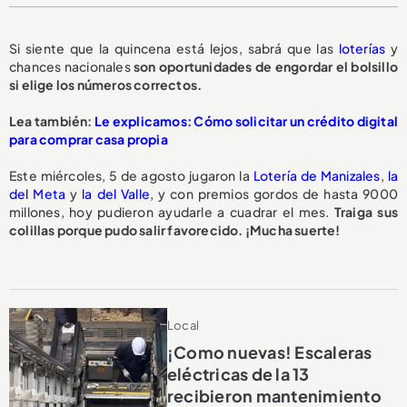
Si siente que la quincena está lejos, sabrá que las
loterías
y
chances nacionales
son oportunidades de engordar el bolsillo
si elige los números correctos.
Lea también:
Le explicamos: Cómo solicitar un crédito digital
para comprar casa propia
Este miércoles, 5 de agosto jugaron la
Lotería de Manizales
,
la
del Meta
y
la del Valle
, y con premios gordos de hasta 9000
millones, hoy pudieron ayudarle a cuadrar el mes.
Traiga sus
colillas porque pudo salir favorecido. ¡Mucha suerte!
Local
¡Como nuevas! Escaleras
eléctricas de la 13
recibieron mantenimiento