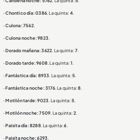
· Caribeña noche: 5762
. La quinta:
5
.
· Chontico día: 0386
. La quinta:
4
.
· Culona: 7562
.
· Culona noche: 9823
.
· Dorado mañana: 3622
. La quinta:
7
.
· Dorado tarde: 9608
. La quinta:
1
.
· Fantástica día: 8933
. La quinta:
5
.
· Fantástica noche: 3176
. La quinta:
8
.
· Motilón tarde: 9023
. La quinta:
5
.
· Motilón noche: 7509
. La quinta:
2
.
· Paisita día: 8288
. La quinta:
6
.
· Paisita noche: 6293
.