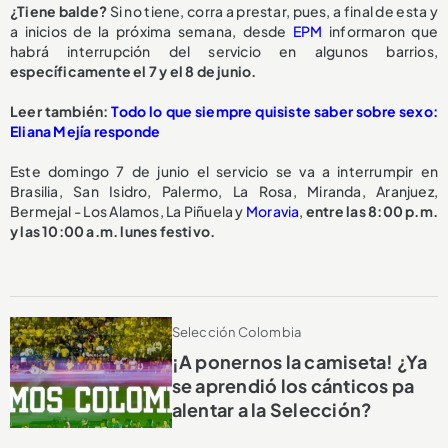
¿Tiene balde?
Si no tiene, corra a prestar, pues, a final de esta y
a inicios de la próxima semana, desde
EPM
informaron que
habrá interrupción del servicio en algunos barrios,
específicamente el 7 y el 8 de junio.
Leer también:
Todo lo que siempre quisiste saber sobre sexo:
Eliana Mejía responde
Este domingo 7 de junio el servicio se va a interrumpir en
Brasilia, San Isidro, Palermo, La Rosa, Miranda, Aranjuez,
Bermejal - Los Alamos, La Piñuela y
Moravia
,
entre las 8:00 p.m.
y las 10:00 a.m. lunes festivo.
Selección Colombia
¡A ponernos la camiseta! ¿Ya
se aprendió los cánticos pa
alentar a la Selección?