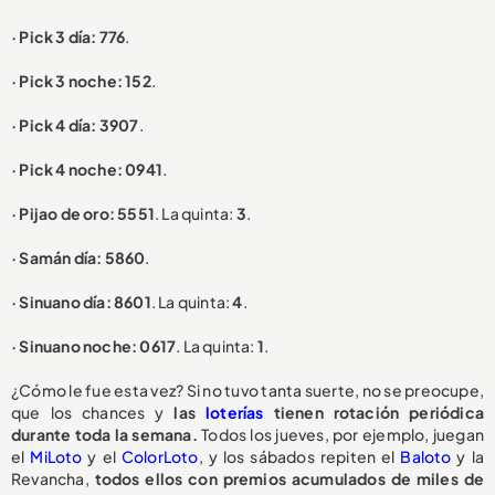
· Pick 3 día: 776
.
· Pick 3 noche: 152
.
· Pick 4 día: 3907
.
· Pick 4 noche: 0941
.
· Pijao de oro: 5551
. La quinta:
3
.
· Samán día: 5860
.
· Sinuano día: 8601
. La quinta:
4
.
· Sinuano noche: 0617
. La quinta:
1
.
¿Cómo le fue esta vez? Si no tuvo tanta suerte, no se preocupe,
que los chances y
las
loterías
tienen rotación periódica
durante toda la semana.
Todos los jueves, por ejemplo, juegan
el
MiLoto
y el
ColorLoto
, y los sábados repiten el
Baloto
y la
Revancha,
todos ellos con premios acumulados de miles de