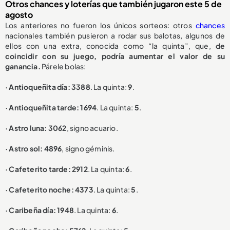
Otros chances y loterías que también jugaron este 5 de
agosto
Los anteriores no fueron los únicos sorteos: otros
chances
nacionales también pusieron a rodar sus balotas, algunos de
ellos con una extra, conocida como “la quinta”, que,
de
coincidir con su juego, podría aumentar el valor de su
ganancia.
Párele bolas:
· Antioqueñita día: 3388
. La quinta:
9
.
· Antioqueñita tarde: 1694
. La quinta:
5
.
· Astro luna: 3062
, signo acuario.
· Astro sol: 4896
, signo géminis.
· Cafeterito tarde: 2912
. La quinta:
6
.
· Cafeterito noche: 4373
. La quinta:
5
.
· Caribeña día: 1948
. La quinta:
6
.