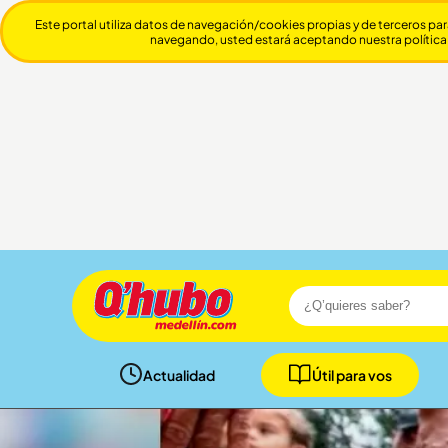
Este portal utiliza datos de navegación/cookies propias y de terceros par
navegando, usted estará aceptando nuestra política
Actualidad
Útil para vos