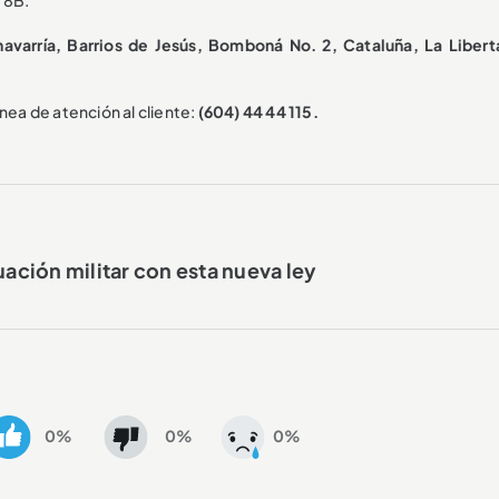
a 8B.
avarría, Barrios de Jesús, Bomboná No. 2, Cataluña, La Libert
nea de atención al cliente:
(604) 44 44 115.
uación militar con esta nueva ley
0%
0%
0%