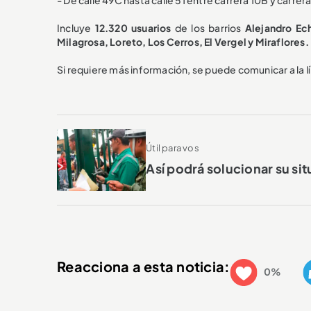
- De calle 49C hasta calle 51 entre carrera 10B y carrer
Incluye
12.320 usuarios
de los barrios
Alejandro Ech
Milagrosa, Loreto, Los Cerros, El Vergel y Miraflores.
Si requiere más información, se puede comunicar a la lí
Útil para vos
Así podrá solucionar su sit
Reacciona a esta noticia:
0%