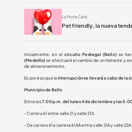
La Profe Calle
Pet friendly, la nueva tend
Inicialmente, en el
circuito Pedregal (Bello)
se har
(Medellín)
se efectuará el cambio de un hidrante y en 
de almacenamiento.
Es por eso que la
interrupción se llevará a cabo de la 
Municipio de Bello
Entre las
7:00 p.m. del lunes 4 de diciembre y las 5:0
- Carrera 61 entre calle 21 y calle 21A.
- De carrera 61 a carrera 61AA entre calle 21A y calle 22A