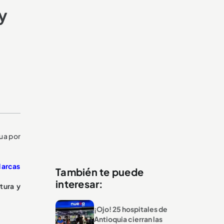
y
gua por
Marcas
También te puede
interesar:
tura y
¡Ojo! 25 hospitales de
Antioquia cierran las