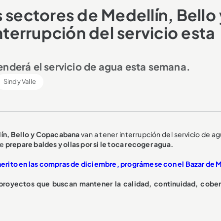
 sectores de Medellín, Bello 
errupción del servicio esta
enderá el servicio de agua esta semana.
Sindy Valle
lín, Bello y Copacabana
van a tener interrupción del servicio de a
ue
prepare baldes y ollas por si le toca recoger agua.
dinerito en las compras de diciembre, prográmese con el Bazar de 
proyectos que buscan mantener la calidad, continuidad, cober